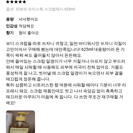
옵션:
프레쉬 모이스춰 스크럽워시 625ml
용량
넉넉했어요
민감성
적당해요
향기
향이 좋아요
​보디 스크럽을 따로 쓰자니 귀찮고, 일반 바디워시만 쓰자니 각질이
고민이어서 구매해 봤는데 대만족입니다! 625ml 대용량이라 온 가
족이 팍팍 써도 줄어들지 않아서 든든해요.
​안에 들어있는 스크럽 알갱이가 너무 거칠거나 아프지 않고 부드러
워서 매일 샤워할 때 사용해도 피부에 자극이 전혀 없어요. 거품도
풍성하게 잘 나고, 씻어낼 때 스크럽 알갱이가 녹으면서 피부 결을
매끄럽게 정돈해 줍니다.
​특히 상큼하고 시트러스한 향 덕분에 샤워할 때마다 기분이 너무 리
프레시 돼요. 스크럽 제품인데도 씻고 나서 속당김 없이 촉촉하고
매끄러운 마무리가 마음에 쏙 듭니다. 다 쓰면 무조건 재구매할 거
예요!