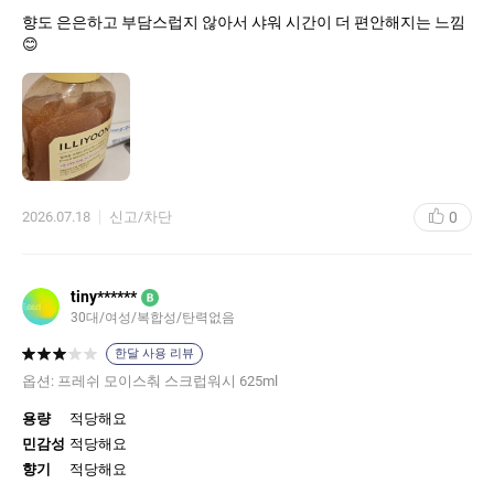
향도 은은하고 부담스럽지 않아서 샤워 시간이 더 편안해지는 느낌
😊
0
2026.07.18
신고/차단
tiny******
B
30대
여성
복합성
탄력없음
한달 사용 리뷰
옵션:
프레쉬 모이스춰 스크럽워시 625ml
용량
적당해요
민감성
적당해요
향기
적당해요