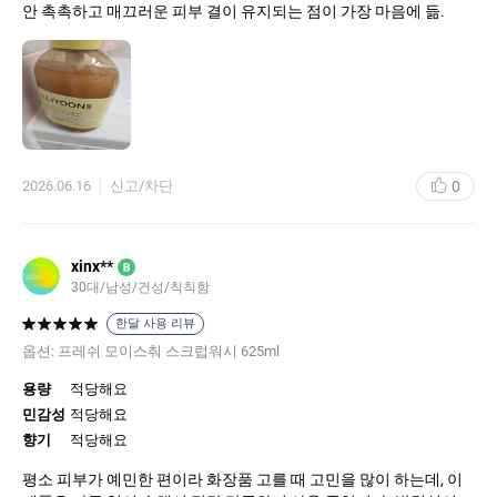
안 촉촉하고 매끄러운 피부 결이 유지되는 점이 가장 마음에 듦.
0
2026.06.16
신고/차단
xinx**
B
30대
남성
건성
칙칙함
한달 사용 리뷰
옵션:
프레쉬 모이스춰 스크럽워시 625ml
용량
적당해요
민감성
적당해요
향기
적당해요
평소 피부가 예민한 편이라 화장품 고를 때 고민을 많이 하는데, 이