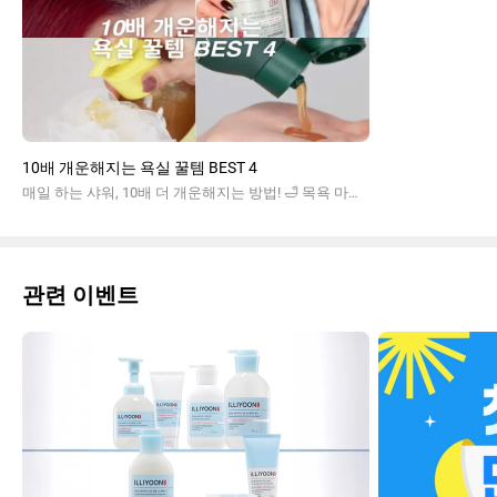
10배 개운해지는 욕실 꿀템 BEST 4
매일 하는 샤워, 10배 더 개운해지는 방법! 🛁 목욕 마니아들이 극찬한 욕실 꿀템 4가지를 소개합니다. 아윤채 리밸런싱 샴푸부터 라보에이치 워터 스케일러, 일리윤 스크럽워시와 레드이치 케어크림까지! 당신의 샤워 시간을 행복하게 만들어 줄 찐 추천 리스트를 지금 확인해 보세요.
관련 이벤트