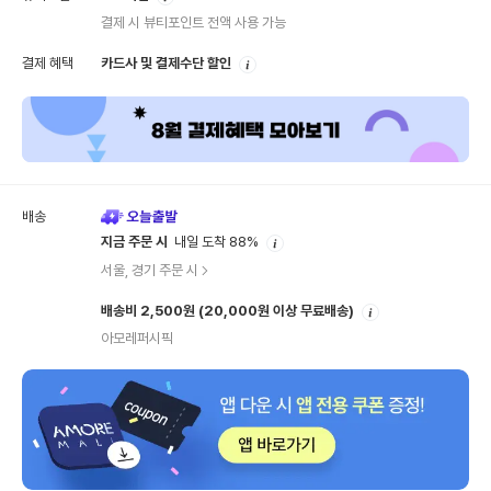
내
결제 시 뷰티포인트 전액 사용 가능
안
결제 혜택
카드사 및 결제수단 할인
내
배송
안
지금 주문 시
내일 도착 88%
내
서울, 경기 주문 시
안
배송비 2,500원
(20,000원 이상 무료배송)
내
아모레퍼시픽