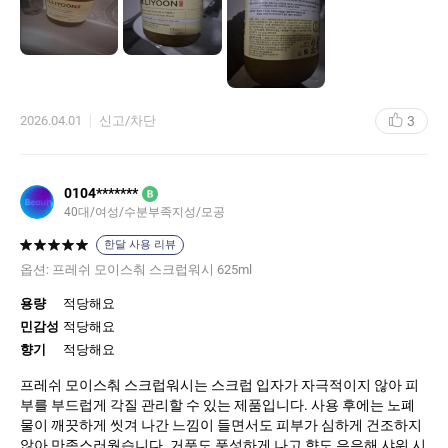
3
2026.04.01
신고/차단
0104*******
B
40대
여성
수분부족지성
모공
한달 사용 리뷰
옵션:
프레쉬 모이스춰 스크럽워시 625ml
용량
적당해요
민감성
적당해요
향기
적당해요
프레쉬 모이스춰 스크럽워시는 스크럽 입자가 자극적이지 않아 피
부를 부드럽게 각질 관리할 수 있는 제품입니다. 사용 후에는 노폐
물이 깨끗하게 씻겨 나간 느낌이 들면서도 피부가 심하게 건조하지
않아 만족스러웠습니다. 거품도 풍성하게 나고 향도 은은해 샤워 시