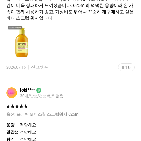
간이 더욱 상쾌하게 느껴졌습니다. 625ml의 넉넉한 용량이라 온 가
족이 함께 사용하기 좋고, 가성비도 뛰어나 꾸준히 재구매하고 싶은
바디 스크럽 워시입니다.
0
2026.07.16
신고/차단
loki****
B
30대
남성
건성
탄력없음
옵션:
프레쉬 모이스춰 스크럽워시 625ml
용량
적당해요
민감성
적당해요
향기
적당해요