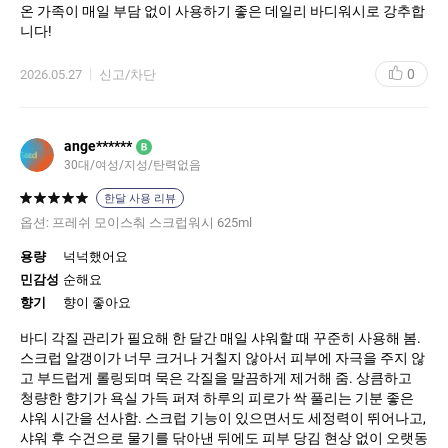
온 가족이 매일 부담 없이 사용하기 좋은 데일리 바디워시로 강추합
니다!
0
2026.05.27
신고/차단
ange******
B
30대
여성
지성
탄력없음
한달 사용 리뷰
옵션:
프레쉬 모이스춰 스크럽워시 625ml
용량
넉넉했어요
민감성
순해요
향기
향이 좋아요
바디 각질 관리가 필요해 한 달간 매일 샤워할 때 꾸준히 사용해 봄.
스크럽 알갱이가 너무 크거나 거칠지 않아서 피부에 자극을 주지 않
고 부드럽게 롤링되며 묵은 각질을 말끔하게 제거해 줌. 상큼하고
청량한 향기가 욕실 가득 퍼져 하루의 피로가 싹 풀리는 기분 좋은
샤워 시간을 선사함. 스크럽 기능이 있으면서도 세정력이 뛰어나고,
샤워 후 수건으로 물기를 닦아낸 뒤에도 피부 당김 현상 없이 오랫동