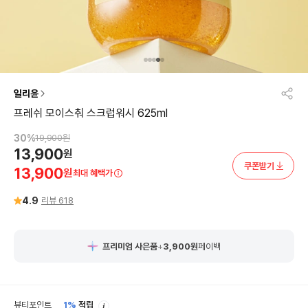
일리윤
프레쉬 모이스춰 스크럽워시 625ml
30
%
19,900
원
13,900
원
쿠폰받기
13,900
원
최대 혜택가
4.9
리뷰
618
프리미엄 사은품
+
3,900
원
페이백
안
뷰티포인트
1%
적립