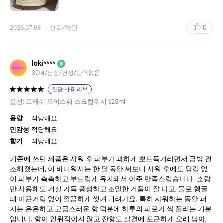
0
2026.07.08
신고/차단
loki****
B
30대
남성
건성
탄력없음
한달 사용 리뷰
옵션:
프레쉬 모이스춰 스크럽워시 625ml
용량
적당해요
민감성
적당해요
향기
적당해요
기존에 쓰던 제품은 샤워 후 피부가 과하게 뽀드득거리면서 금방 건
조해졌는데, 이 바디워시는 한 달 동안 써보니 샤워 후에도 당김 없
이 피부가 촉촉하고 부드럽게 유지돼서 아주 만족스럽습니다. 소량
만 사용해도 거실 가득 풍성하고 조밀한 거품이 잘 나고, 물로 헹굴
때 미끈거림 없이 깔끔하게 씻겨 내려가요. 특히 샤워하는 동안 퍼
지는 은은하고 고급스러운 향 덕분에 하루의 피로가 싹 풀리는 기분
입니다. 향이 인위적이지 않고 잔향도 살결에 포근하게 오래 남아,