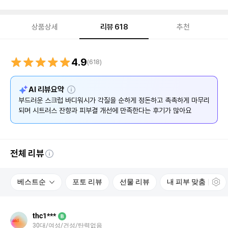
상품상세
리뷰
618
추천
리
4.9
(
618
)
뷰
설
AI 리뷰요약
명
부드러운 스크럽 바디워시가 각질을 순하게 정돈하고 촉촉하게 마무리
되며 시트러스 잔향과 피부결 개선에 만족한다는 후기가 많아요
전체 리뷰
베스트순
포토 리뷰
선물 리뷰
내 피부 맞춤
thc1***
B
30대
여성
건성
탄력없음