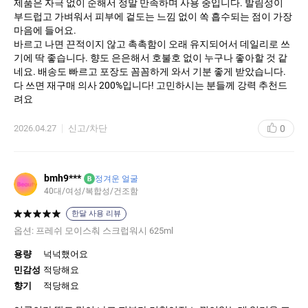
제품은 자극 없이 순해서 정말 만족하며 사용 중입니다. 발림성이
부드럽고 가벼워서 피부에 겉도는 느낌 없이 쏙 흡수되는 점이 가장
마음에 들어요.
​바르고 나면 끈적이지 않고 촉촉함이 오래 유지되어서 데일리로 쓰
기에 딱 좋습니다. 향도 은은해서 호불호 없이 누구나 좋아할 것 같
네요. 배송도 빠르고 포장도 꼼꼼하게 와서 기분 좋게 받았습니다.
다 쓰면 재구매 의사 200%입니다! 고민하시는 분들께 강력 추천드
려요
0
2026.04.27
신고/차단
bmh9***
B
정겨운 얼굴
40대
여성
복합성
건조함
한달 사용 리뷰
옵션:
프레쉬 모이스춰 스크럽워시 625ml
용량
넉넉했어요
민감성
적당해요
향기
적당해요