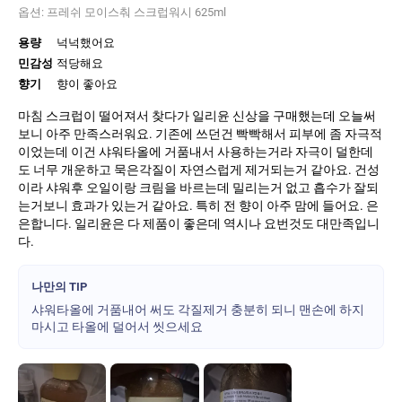
옵션:
프레쉬 모이스춰 스크럽워시 625ml
용량
넉넉했어요
민감성
적당해요
향기
향이 좋아요
마침 스크럽이 떨어져서 찾다가 일리윤 신상을 구매했는데 오늘써
보니 아주 만족스러워요. 기존에 쓰던건 빡빡해서 피부에 좀 자극적
이었는데 이건 샤워타올에 거품내서 사용하는거라 자극이 덜한데
도 너무 개운하고 묵은각질이 자연스럽게 제거되는거 같아요. 건성
이라 샤워후 오일이랑 크림을 바르는데 밀리는거 없고 흡수가 잘되
는거보니 효과가 있는거 같아요. 특히 전 향이 아주 맘에 들어요. 은
은합니다. 일리윤은 다 제품이 좋은데 역시나 요번것도 대만족입니
다.
나만의 TIP
샤워타올에 거품내어 써도 각질제거 충분히 되니 맨손에 하지
마시고 타올에 덜어서 씻으세요