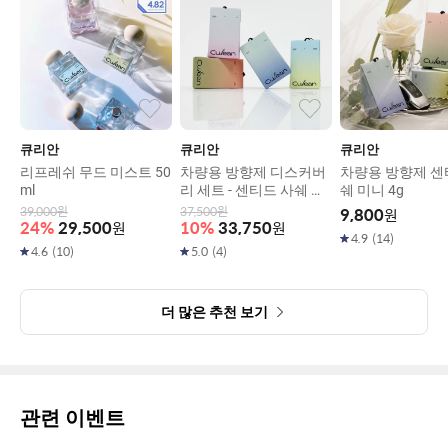
큐리안
큐리안
큐리안
리프레쉬 무드 미스트 50
차량용 방향제 디스커버
차량용 방향제 센
ml
리 세트 - 센티드 사쉐 미
쉐 미니 4g
니 4가지 향 (각 4g, 총 4
39,000
원
37,500
원
9,800
원
개입)
24
%
29,500
원
10
%
33,750
원
4.9
(
14
)
4.6
(
10
)
5.0
(
4
)
더 많은 추천 보기
관련 이벤트