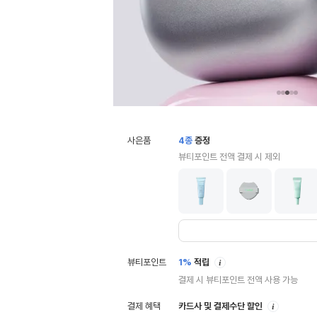
사은품
4
종
증정
뷰티포인트 전액 결제 시 제외
안
뷰티포인트
1%
적립
내
결제 시 뷰티포인트 전액 사용 가능
안
결제 혜택
카드사 및 결제수단 할인
내