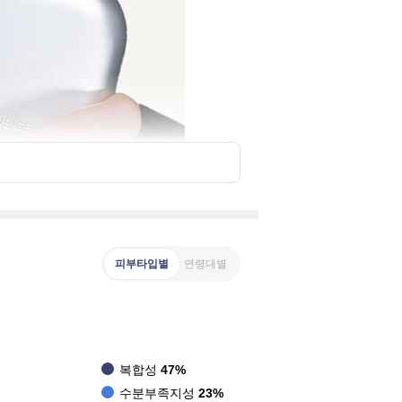
피부타입별
연령대별
복합성
47%
수분부족지성
23%