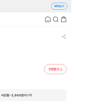
혜택보기
쿠폰받기
 사은품
+
3,900
원
페이백