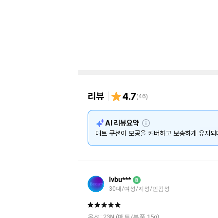
리뷰
4.7
(
46
)
설
AI 리뷰요약
명
매트 쿠션이 모공을 커버하고 보송하게 유지되
lvbu***
B
30대/여성/지성/민감성
옵션:
23N (매트/본품 15g)