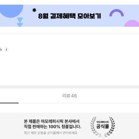
안
%
내
리뷰
46