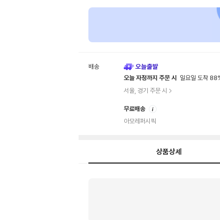
배송
오늘 자정까지 주문 시
일요일 도착 88
서울, 경기 주문 시
안
무료배송
내
아모레퍼시픽
상품상세
상
품
상
세