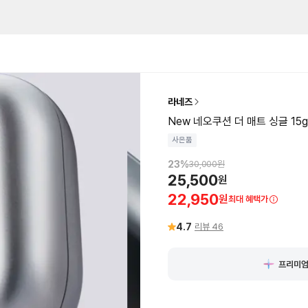
라네즈
New 네오쿠션 더 매트 싱글 15g
사은품
23
%
30,000
원
25,500
원
22,950
원
최대 혜택가
4.7
리뷰
46
프리미엄