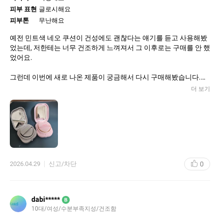
피부 표현
글로시해요
피부톤
무난해요
예전 민트색 네오 쿠션이 건성에도 괜찮다는 얘기를 듣고 사용해봤
었는데, 저한테는 너무 건조하게 느껴져서 그 이후로는 구매를 안 했
었어요.
그런데 이번에 새로 나온 제품이 궁금해서 다시 구매해봤습니다.
극건성 타입인 제가 글로우 팩트를 사용해보니 확실히 촉촉한 느낌
더 보기
은 있었어요.
다만 기초를 꼼꼼하게 해줘야 유튜브에서 보던 것처럼 매끈하게 잘
발리고,
기초가 부족한 날에는 살짝 들뜨는 게 눈에 보이더라고요.
전체적으로 보면 예전보다 건성에게 훨씬 괜찮아지긴 했지만,
0
2026.04.29
신고/차단
피부 상태에 따라 표현 차이가 있는 제품이라 기초가 중요한 쿠션이
라고 느꼈어요.
dabi*****
B
10대/여성/수분부족지성/건조함