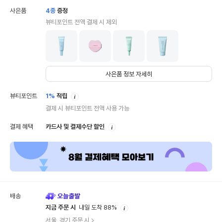
사은품
4
종
증정
뷰티포인트 전액 결제 시 제외
사은품 정보 자세히
안
뷰티포인트
1%
적립
내
결제 시 뷰티포인트 전액 사용 가능
안
결제 혜택
카드사 및 결제수단 할인
내
배송
안
지금 주문 시
내일 도착 88%
내
서울, 경기 주문 시