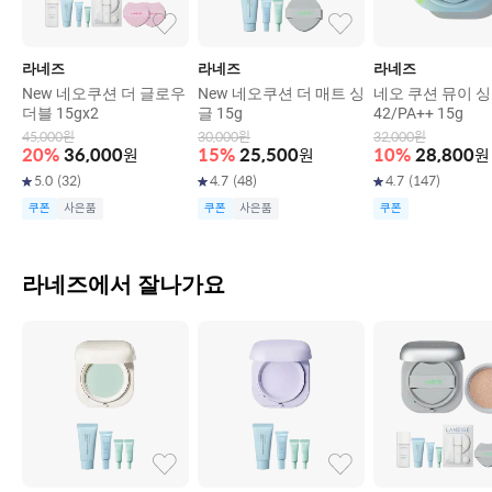
라네즈
라네즈
라네즈
New 네오쿠션 더 글로우
New 네오쿠션 더 매트 싱
네오 쿠션 뮤이 싱
더블 15gx2
글 15g
42/PA++ 15g
45,000
원
30,000
원
32,000
원
20
%
36,000
원
15
%
25,500
원
10
%
28,800
원
5.0
(
32
)
4.7
(
48
)
4.7
(
147
)
쿠폰
사은품
쿠폰
사은품
쿠폰
라네즈에서 잘나가요