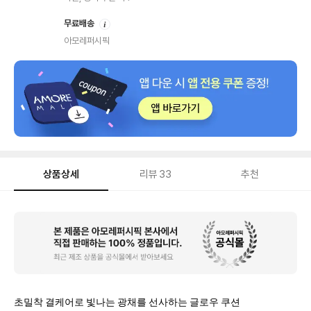
안
무료배송
내
아모레퍼시픽
상품상세
리뷰
33
추천
상
품
상
세
초밀착 결케어로 빛나는 광채를 선사하는 글로우 쿠션