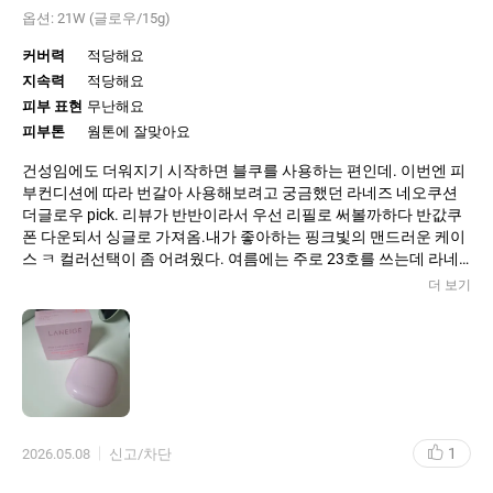
옵션:
21W (글로우/15g)
커버력
적당해요
지속력
적당해요
피부 표현
무난해요
피부톤
웜톤에 잘맞아요
건성임에도 더워지기 시작하면 블쿠를 사용하는 편인데. 이번엔 피
부컨디션에 따라 번갈아 사용해보려고 궁금했던 라네즈 네오쿠션
더글로우 pick. 리뷰가 반반이라서 우선 리필로 써볼까하다 반값쿠
폰 다운되서 싱글로 가져옴.내가 좋아하는 핑크빛의 맨드러운 케이
스 ㅋ 컬러선택이 좀 어려웠다. 여름에는 주로 23호를 쓰는데 라네
즈 21w는 피부에 올렸을때 밝으면서 차분하게 톤을 정리해주는게
더 보기
신기 ㅎ
1
2026.05.08
신고/차단