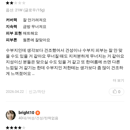
옵션:
21W (글로우/15g)
커버력
잘 안가려져요
지속력
금방 무너져요
피부 표현
매트해요
피부톤
웜톤에 잘맞아요
수부지인데 생각보다 건조했어서 건성이나 수부지 피부는 잘 안 맞
을 수도 있을 거 같아요 무너질 때도 지저분하게 무너지는 거 같아요
지성이신 분들은 맞으실 수도 있을 거 같고 또 한여름에 쓰면 다른
느낌일 거 같기는 한데 수부지인 저한테는 생가보다 좀 많이 건조하
게 느껴졌어요
커버력도 높지는 않았고 코 모공 커버는 괜찮았던 거 같아요 지속력
더 보기
생각보다 안 좋아요.. 수부지나 건성이시면 진짜 비추에요 쿠션에
미스트도 뿌렸는데 넘 건조했어요.. 잡티 커버는 잘 안되는 편이라
0
2026.04.22
신고/차단
컨실러도 같이 사용하는 게 좋을 거 같아요 글로시한 느낌은 잘 못
받아서 지성이 쓰기에 괜찮을 거 같아요 수부지에게는 좀 매트한 느
낌.. 촉촉한 거 찾으시는 수부지나 극건성은 이 제품은 아닌 거 같아
bright10
R
요
40대/여성/건성/탄력없음