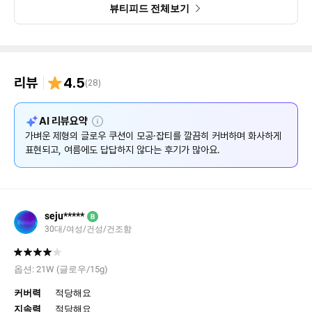
뷰티피드 전체보기
리뷰
4.5
(
28
)
설
AI 리뷰요약
명
가벼운 제형의 글로우 쿠션이 모공·잡티를 깔끔히 커버하며 화사하게
표현되고, 여름에도 답답하지 않다는 후기가 많아요.
seju*****
B
30대/여성/건성/건조함
옵션:
21W (글로우/15g)
커버력
적당해요
지속력
적당해요