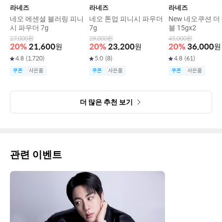
라네즈
라네즈
라네즈
네오 에센셜 블러링 피니
네오 톤업 피니시 파우더
New 네오쿠션 더
시 파우더 7g
7g
블 15gx2
27,000
원
29,000
원
45,000
원
20
%
21,600
원
20
%
23,200
원
20
%
36,000
원
4.8
(
1,720
)
5.0
(
8
)
4.8
(
61
)
쿠폰
사은품
쿠폰
사은품
쿠폰
사은품
더 많은 추천 보기
관련 이벤트