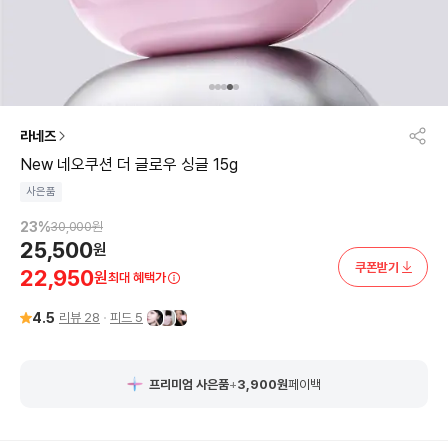
라네즈
New 네오쿠션 더 글로우 싱글 15g
사은품
23
%
30,000
원
25,500
원
쿠폰받기
22,950
원
최대 혜택가
4.5
리뷰
28
피드
5
프리미엄 사은품
+
3,900
원
페이백