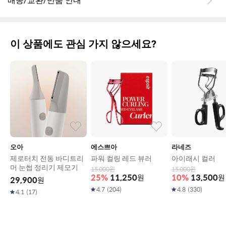
배송/교환/반품 안내
이 상품에도 관심 가지 않으세요?
오아
에스쁘아
라네즈
제로터치 전동 바디트리
파워 컬링 레드 뷰러
아이래시 컬러
머 눈썹 정리기 제모기
15,000
원
15,000
원
25
%
11,250
원
10
%
13,500
원
29,900
원
4.7
(
204
)
4.8
(
330
)
4.1
(
17
)