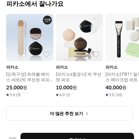
피카소에서 잘나가요
피카소
피카소
피카소
[단독구성] 트래블 베이
[피카소x함경식] 빅 쿠션
[피카소] FB11 
스 세트(빅 쿠션핏 퍼프
핏 퍼프
스 메이크업 세트
+미니 스파츌라+납작브
25,000
원
10,000
원
40,000
원
러쉬)
5.0
(
3
)
4.0
(
1
)
5.0
(
10
)
더 많은 추천 보기