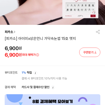
피카소
[피카소] 아이미x상은언니 가닥속눈썹 15호 엣지
6,900
원
쿠폰받기
6,900
원
최대 혜택가
안
뷰티포인트
1%
적립
내
결제 시 뷰티포인트 10%까지 사용 가능
안
결제 혜택
카드사 및 결제수단 할인
내