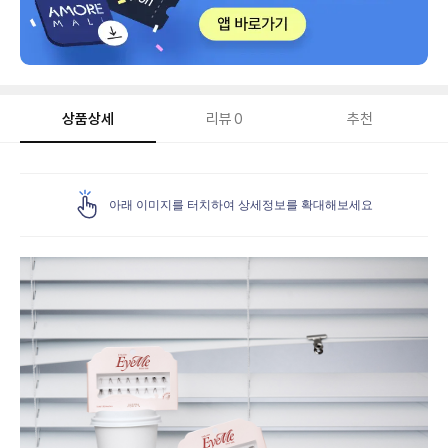
상품상세
리뷰
0
추천
상
품
아래 이미지를 터치하여 상세정보를 확대해보세요
상
세