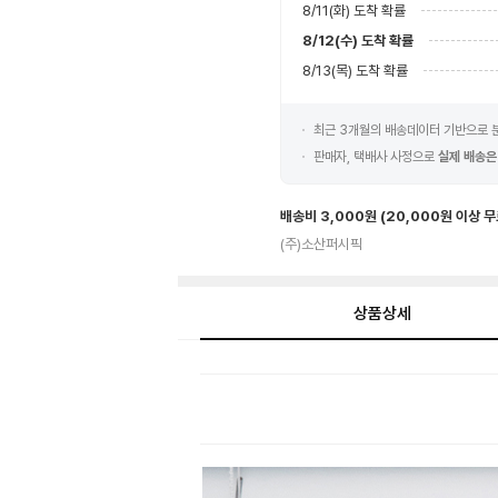
8/11(화)
도착 확률
8/12(수)
도착 확률
8/13(목)
도착 확률
최근 3개월의 배송데이터 기반으로
판매자, 택배사 사정으로
실제 배송은
배송비 3,000원
(20,000원 이상 
(주)소산퍼시픽
상품상세
상
품
상
세