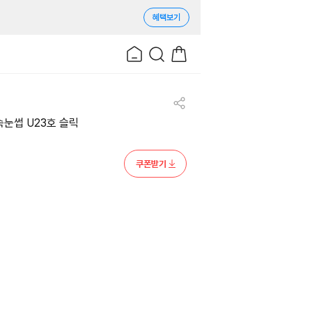
혜택보기
눈썹 U23호 슬릭
쿠폰받기