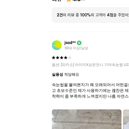
2건
의 리뷰 중
100%
의 고객이
4점
을 주었어
jsod**
B
50대 이상/남성
옵션:
[피카소] 아이미X상은언니 가닥속눈썹 U2
실용성
적당해요
속눈썹을 붙여본지가 꽤 오래되어서 어떤걸로 사야하나 고민하다 괜찮다는 친구의 권유로 구
고 초보수준인 제가 사용하기에는 괞찬은 제
착력이 좀 부족하게 느껴졌지만 나름 자연스