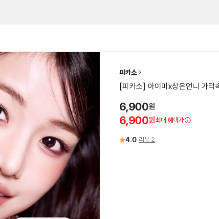
피카소
[피카소] 아이미x상은언니 가닥속
6,900
원
6,900
원
최대 혜택가
4.0
리뷰
2