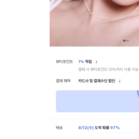
안
뷰티포인트
1%
적립
내
결제 시 뷰티포인트 10%까지 사용 가능
안
결제 혜택
카드사 및 결제수단 할인
내
배송
8/12(수)
도착 확률
97%