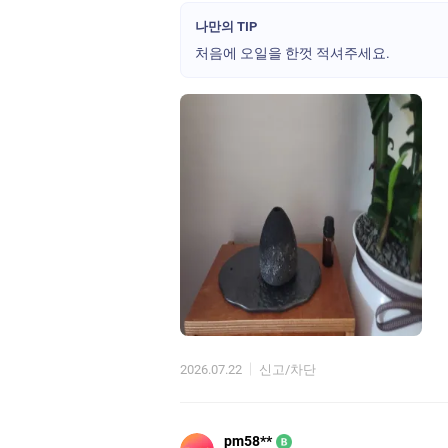
나만의 TIP
처음에 오일을 한껏 적셔주세요.
2026.07.22
신고/차단
pm58**
B