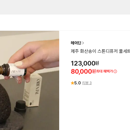
헤이딘
제주 화산송이 스톤디퓨저 풀세트 
123,000
원
80,000
원
최대 혜택가
5.0
리뷰
3