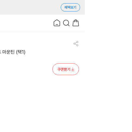
혜택보기
마운틴 (택1)
쿠폰받기