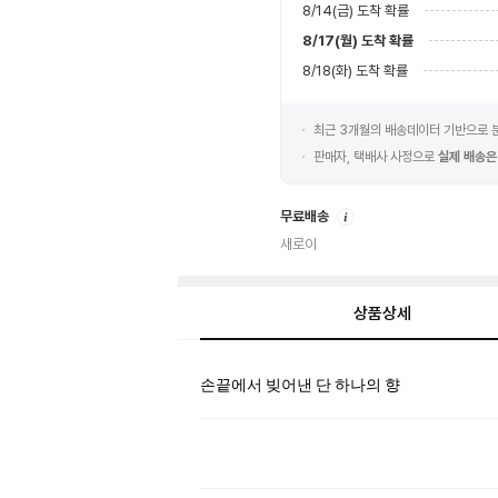
8/14(금)
도착 확률
8/17(월)
도착 확률
8/18(화)
도착 확률
최근 3개월의 배송데이터 기반으로
판매자, 택배사 사정으로
실제 배송은
안
무료배송
내
새로이
상품상세
상
손끝에서 빚어낸 단 하나의 향
품
상
세