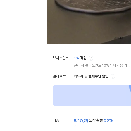
안
뷰티포인트
1%
적립
내
결제 시 뷰티포인트 10%까지 사용 가능
안
결제 혜택
카드사 및 결제수단 할인
내
배송
8/17(월)
도착 확률
96%