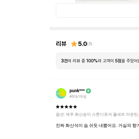
리뷰
5.0
(
3
)
3건
의 리뷰 중
100%
의 고객이
5점
을 주었어
punk***
B
40대/여성
옵션:
제주 화산송이 스톤디퓨저 풀세트 마운틴
진짜 화산석이 숨 쉬듯 내뿜어요. 거실의 향