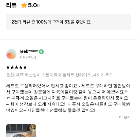
리뷰
5.0
(
2
)
2건
의 리뷰 중
100%
의 고객이
5점
을 주었어요.
reeb*****
B
40대/여성
옵션:
제주 화산송이 스톤디퓨저 풀세트 선라이즈_세이지우드
세트로 구성되어있어서 편하고 좋아요~ 세트로 구매하면 할인받아
서 구매했는데 창문옆에 다육이들이랑 같이 놓으니 더 예쁘네요ㅎ
ㅎ 디퓨져 오일은 시그니처로 구매했는데 향이 은은하면서 좋아요
~ 향이 생각보다 오래 지속돼요!! 디퓨져 오일은 다른향도 구매해봐
야겠어요~ 지인들한테 선물해도 좋을것 같아요!!
더 보기