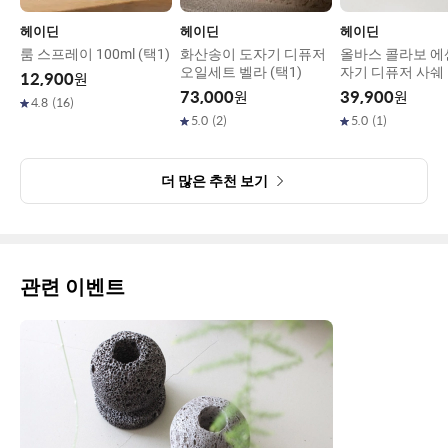
헤이딘
헤이딘
헤이딘
룸 스프레이 100ml (택1)
화산송이 도자기 디퓨저
올바스 콜라보 에
오일세트 벨라 (택1)
자기 디퓨저 사쉐 
12,900
원
2ml 세트(어린이
73,000
원
39,900
원
4.8
(
16
)
5.0
(
2
)
5.0
(
1
)
더 많은 추천 보기
관련 이벤트