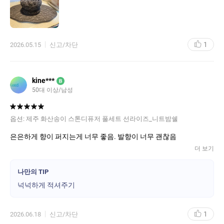
1
2026.05.15
신고/차단
kine***
B
50대 이상/남성
옵션:
제주 화산송이 스톤디퓨저 풀세트 선라이즈_니트밤쉘
은은하게 향이 퍼지는게 너무 좋음. 발향이 너무 괜찮음
더 보기
나만의 TIP
넉넉하게 적셔주기
1
2026.06.18
신고/차단