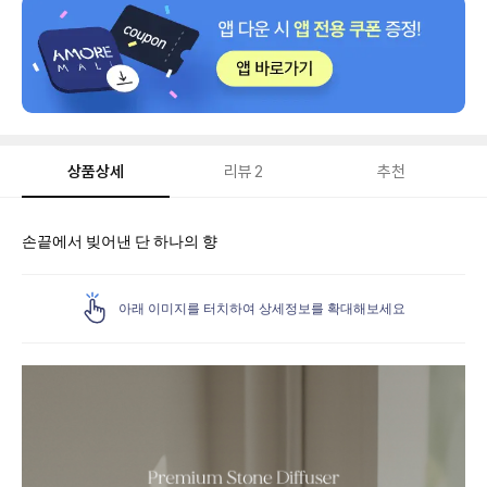
상품상세
리뷰
2
추천
상
손끝에서 빚어낸 단 하나의 향
품
상
세
아래 이미지를 터치하여 상세정보를 확대해보세요