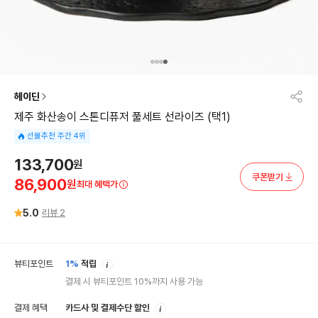
헤이딘
제주 화산송이 스톤디퓨저 풀세트 선라이즈 (택1)
선물추천 주간 4위
133,700
원
쿠폰받기
86,900
원
최대 혜택가
5.0
리뷰
2
안
뷰티포인트
1%
적립
내
결제 시 뷰티포인트 10%까지 사용 가능
안
결제 혜택
카드사 및 결제수단 할인
내