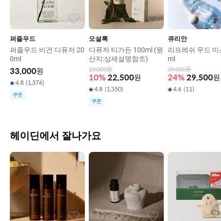
퍼즐우드
오설록
큐리안
퍼즐우드 비건 디퓨저 20
디퓨저 티가든 100ml (원
리프레쉬 무드 미스
0ml
산지:상세설명참조)
ml
25,000
원
39,000
원
33,000
원
10
%
22,500
원
24
%
29,500
원
4.8
(
1,376
)
4.8
(
1,350
)
4.6
(
11
)
쿠폰
쿠폰
헤이딘에서 잘나가요