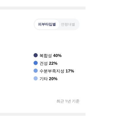
피부타입별
연령대별
복합성
40%
건성
22%
수분부족지성
17%
기타
20%
최근 1년 기준