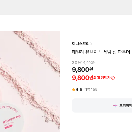
이니스프리
데일리 유브이 노세범 선 파우더 SP
30
%
14,000
원
9,800
원
9,800
원
최대 혜택가
4.6
리뷰
159
프리미엄