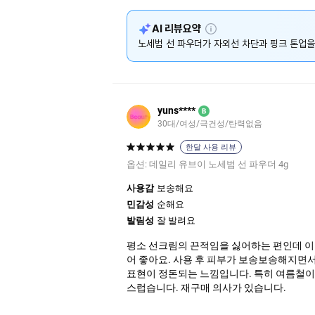
설
AI 리뷰요약
명
노세범 선 파우더가 자외선 차단과 핑크 톤업을
yuns****
B
30대/여성/극건성/탄력없음
한달 사용 리뷰
옵션:
데일리 유브이 노세범 선 파우더 4g
사용감
보송해요
민감성
순해요
발림성
잘 발려요
평소 선크림의 끈적임을 싫어하는 편인데 이 
어 좋아요. 사용 후 피부가 보송보송해지면서
표현이 정돈되는 느낌입니다. 특히 여름철이나
스럽습니다. 재구매 의사가 있습니다.