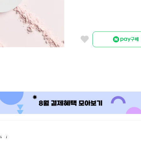
구매
안
%
내