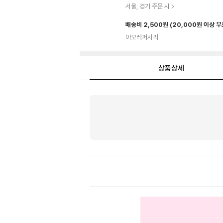
서울, 경기 주문 시
배송비 2,500원
(20,000원 이상 
아모레퍼시픽
상품상세
상
품
상
세