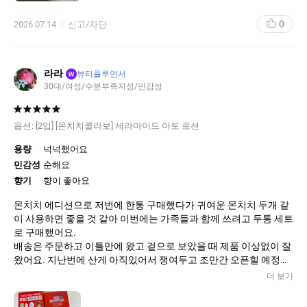
0
2026.07.14
신고/차단
라라
W
뷰티플루언서
30대/여성/수분부족지성/민감성
옵션:
[2입] [몬치치콜라보] 세라마이드 아토 로션
용량
넉넉했어요
민감성
순해요
향기
향이 좋아요
몬치치 에디션으로 저번에 한통 구매했다가 귀여운 몬치치 두개 같
이 사용하면 좋을 것 같아 이번에는 가족들과 함께 쓰려고 두통 세트
로 구매했어요.
배송은 주문하고 이틀만에 왔고 겉으로 보았을 때 제품 이상없이 잘
왔어요. 지난번에 산게 아직있어서 쟁여두고 조만간 오픈힐 예정입
니다.
더 보기
무향이라 좋고 순해서 좋고 보습도 잘되어 좋아요~!!!