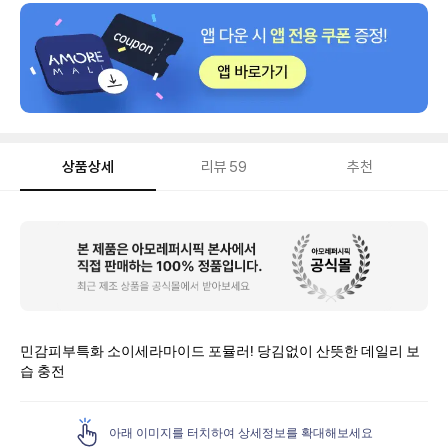
상품상세
리뷰
59
추천
상
품
상
세
민감피부특화 소이세라마이드 포뮬러! 당김없이 산뜻한 데일리 보
습 충전
아래 이미지를 터치하여 상세정보를 확대해보세요