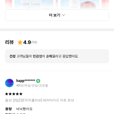
더 보기
리뷰
4.9
(
59
)
건성
고객님들이
민감성
이
순해요
라고 응답했어요.
happ*******
B
40대/여성/건성/건조함
옵션:
[2입] [몬치치콜라보] 세라마이드 아토 로션
용량
넉넉했어요