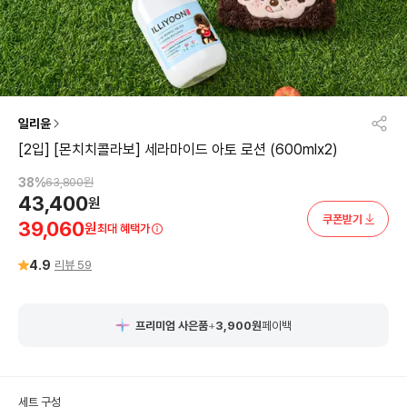
일리윤
[2입] [몬치치콜라보] 세라마이드 아토 로션 (600mlx2)
38
%
63,800
원
43,400
원
쿠폰받기
39,060
원
최대 혜택가
4.9
리뷰
59
프리미엄 사은품
+
3,900
원
페이백
세트 구성