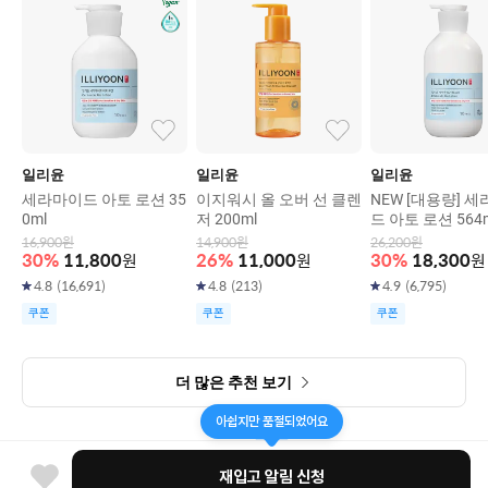
일리윤
일리윤
일리윤
세라마이드 아토 로션 35
이지워시 올 오버 선 클렌
NEW [대용량] 
0ml
저 200ml
드 아토 로션 564
16,900
원
14,900
원
26,200
원
30
%
11,800
원
26
%
11,000
원
30
%
18,300
원
4.8
(
16,691
)
4.8
(
213
)
4.9
(
6,795
)
쿠폰
쿠폰
쿠폰
더 많은 추천 보기
아쉽지만 품절되었어요
재입고 알림 신청