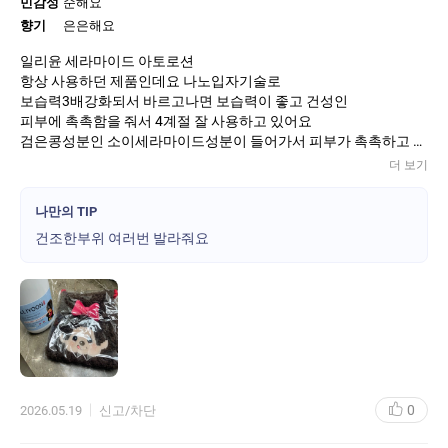
민감성
순해요
향기
은은해요
일리윤 세라마이드 아토로션
항상 사용하던 제품인데요 나노입자기술로
보습력3배강화되서 바르고나면 보습력이 좋고 건성인
피부에 촉촉함을 줘서 4계절 잘 사용하고 있어요
검은콩성분인 소이세라마이드성분이 들어가서 피부가 촉촉하고 마
데카소사이드성분으로 민감성피부에 진정효과도 탁월해서 너무 좋
더 보기
은거같아요
몬치치콜라보레이션 한 상품이라 사은품 파우치도 너무 이쁘네요
나만의 TIP
파우치도 안과 밖 튼튼하면 잘만들어졌어요 너무 귀엽기도 하고 파
건조한부위 여러번 발라줘요
우치 용량도 넉넉해서 여행시 파우치로 잘 사용할것 같아요
너무 귀엽네요
0
2026.05.19
신고/차단