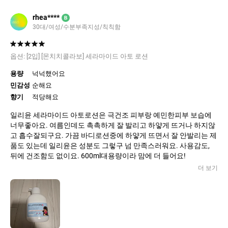
rhea****
B
30대/여성/수분부족지성/칙칙함
옵션:
[2입] [몬치치콜라보] 세라마이드 아토 로션
용량
넉넉했어요
민감성
순해요
향기
적당해요
일리윤 세라마이드 아토로션은 극건조 피부랑 예민한피부 보습에
너무좋아요. 여름인데도 촉촉하게 잘 발리고 하얗게 뜨거나 하지않
고 흡수잘되구요. 가끔 바디로션중에 하얗게 뜨면서 잘 안발리는 제
품도 있는데 일리윤은 성분도 그렇구 넘 만족스러워요. 사용감도,
뒤에 건조함도 없이요. 600ml대용량이라 맘에 더 들어요!
더 보기