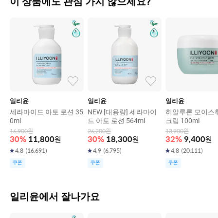
이 상품에도 관심 가지 않으세요?
일리윤
일리윤
일리윤
세라마이드 아토 로션 35
NEW [대용량] 세라마이
히알루론 모이스
0ml
드 아토 로션 564ml
크림 100ml
16,900
원
26,200
원
13,900
원
30
%
11,800
원
30
%
18,300
원
32
%
9,400
원
4.8
(
16,691
)
4.9
(
6,795
)
4.8
(
20,111
)
쿠폰
쿠폰
쿠폰
일리윤에서 잘나가요