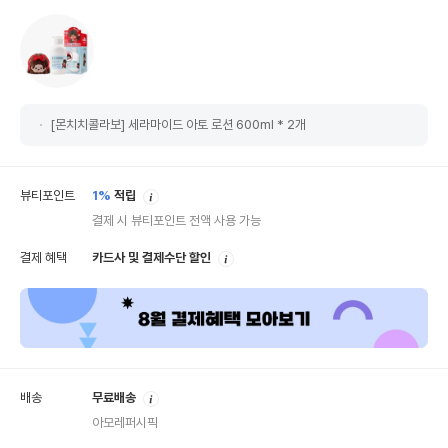
[몬치치콜라보] 세라마이드 아토 로션 600ml * 2개
안
뷰티포인트
1%
적립
내
결제 시 뷰티포인트 전액 사용 가능
안
결제 혜택
카드사 및 결제수단 할인
내
안
배송
무료배송
내
아모레퍼시픽