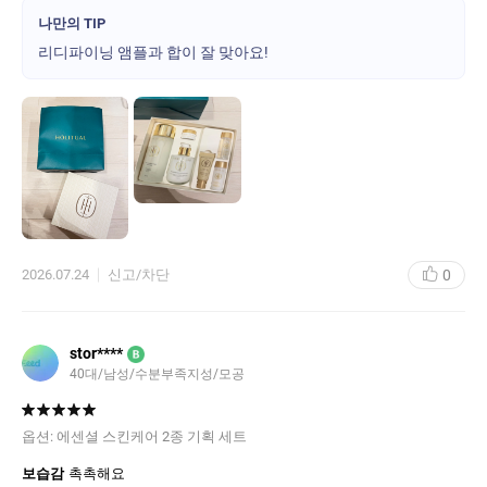
나만의 TIP
리디파이닝 앰플과 합이 잘 맞아요!
0
2026.07.24
신고/차단
stor****
B
40대/남성/수분부족지성/모공
옵션:
에센셜 스킨케어 2종 기획 세트
보습감
촉촉해요