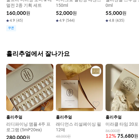
멀전 2종 기획 세트
150ml
0ml
160,000
원
52,000
원
55,000
원
4.9
(
45
)
4.9
(
544
)
4.8
(
635
)
쿠폰
홀리추얼에서 잘나가요
홀리추얼
홀리추얼
홀리추얼
리디파이닝 앰플 4주 프
래디언스 리설페이싱 필
미라클 타임 20포
로그램 (5ml*20ea)
12매
86,000
원
12
%
75,680
원
48,000
원
280,000
원