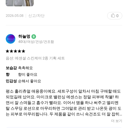
0
2026.05.08
신고/차단
하늘멍
B
40대/여성/건성/건조함
옵션:
에센셜 스킨케어 2종 기획 세트
보습감
촉촉해요
향
향이 좋아요
민감성
순해서 좋아요
평소 홀리츄얼 애용중이예요. 세트구성이 알차서 마침 구매할 때도
되었길래 샀어요. 마이크로 밸런싱 에센스는 정말 피부에 착붙! 하
면서 잘 스며들고 흡수가 빨라요. 이어서 앰플 하나 써주고 엘리멘
탈 스무딩 로션으로 마무리하면 그야말로 관리 받고 나온듯 광이 도
는 피부로 마무리됩니다. 두 제품을 같이 쓰니 속건조도 더 잘 잡히
는 거 같아요. 패키지가 고급스러워 다음에는 선물용으로 한세트 더
더 보기
사려고요.