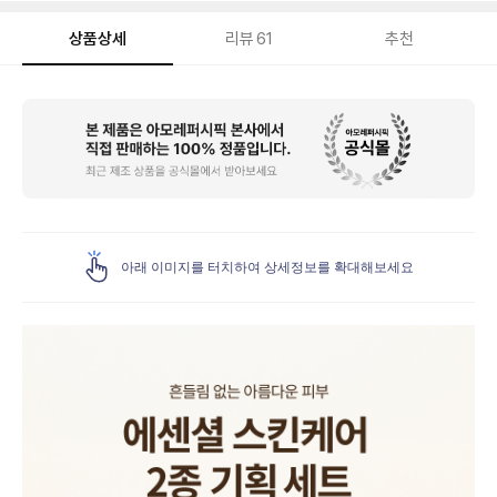
상품상세
리뷰
61
추천
상
품
상
세
아래 이미지를 터치하여 상세정보를 확대해보세요