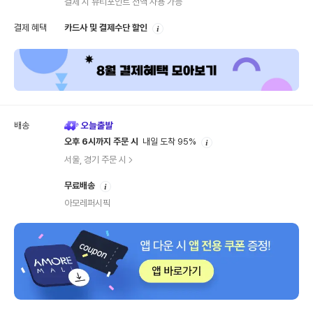
결제 시 뷰티포인트 전액 사용 가능
안
결제 혜택
카드사 및 결제수단 할인
내
배송
안
오후 6시까지 주문 시
내일 도착 95%
내
서울, 경기 주문 시
안
무료배송
내
아모레퍼시픽