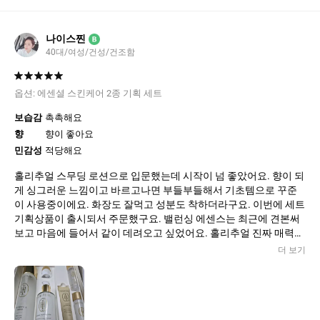
나이스찐
B
40대/여성/건성/건조함
옵션:
에센셜 스킨케어 2종 기획 세트
보습감
촉촉해요
향
향이 좋아요
민감성
적당해요
홀리추얼 스무딩 로션으로 입문했는데 시작이 넘 좋았어요. 향이 되
게 싱그러운 느낌이고 바르고나면 부들부들해서 기초템으로 꾸준
이 사용중이에요. 화장도 잘먹고 성분도 착하더라구요. 이번에 세트
기획상품이 출시되서 주문했구요. 밸런싱 에센스는 최근에 견본써
보고 마음에 들어서 같이 데려오고 싶었어요. 홀리추얼 진짜 매력있
네요ㅎ액티베이팅 세럼이랑 크림도 올려봐야겠어용 앞으로도 좋은
더 보기
제품 기대많이 하겠습니다.