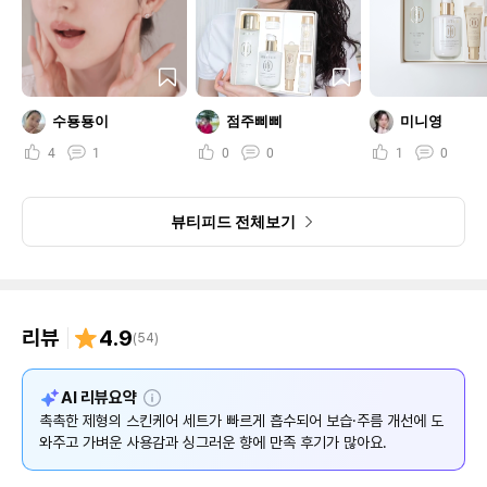
수둉둉이
점주삐삐
미니영
4
1
0
0
1
0
뷰티피드 전체보기
리뷰
4.9
(
54
)
설
AI 리뷰요약
명
촉촉한 제형의 스킨케어 세트가 빠르게 흡수되어 보습·주름 개선에 도
와주고 가벼운 사용감과 싱그러운 향에 만족 후기가 많아요.