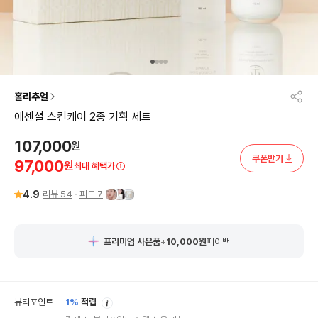
홀리추얼
에센셜 스킨케어 2종 기획 세트
107,000
원
쿠폰받기
97,000
원
최대 혜택가
4.9
리뷰
54
피드
7
프리미엄 사은품
+
10,000
원
페이백
안
뷰티포인트
1%
적립
내