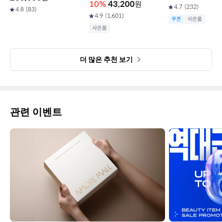
10
%
43,200
원
4.7
(
232
)
4.8
(
83
)
4.9
(
1,601
)
쿠폰
사은품
사은품
더 많은 추천 보기
관련 이벤트