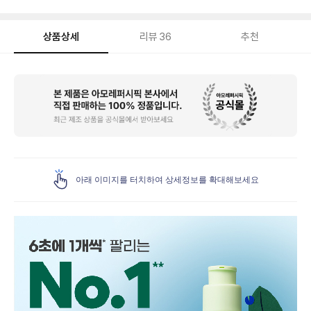
상품상세
리뷰
36
추천
상
품
상
세
아래 이미지를 터치하여 상세정보를 확대해보세요