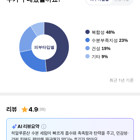
복합성
48%
수분부족지성
23%
피부타입별
건성
19%
기타
9%
최근 1년 기준
리뷰
4.9
(
36
)
설
AI 리뷰요약
명
히알루론산 수분 세럼이 빠르게 흡수돼 촉촉함과 탄력을 주고, 민감성·
건성 피부도 편안해 재구매가 많다는 후기가 많아요.