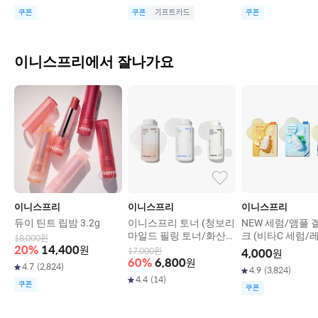
쿠폰
쿠폰
기프트카드
쿠폰
이니스프리에서 잘나가요
이니스프리
이니스프리
이니스프리
듀이 틴트 립밤 3.2g
이니스프리 토너 (청보리
NEW 세럼/앰플 
마일드 필링 토너/화산송
크 (비타C 세럼/
18,000
원
이 파하 모공 매끈결 토
시카 흔적 앰플/레
20
%
14,400
원
17,000
원
4,000
원
너/비자 트러블 토너)
DRN 앰플)
60
%
6,800
원
4.7
(
2,824
)
4.9
(
3,824
)
4.4
(
14
)
쿠폰
쿠폰