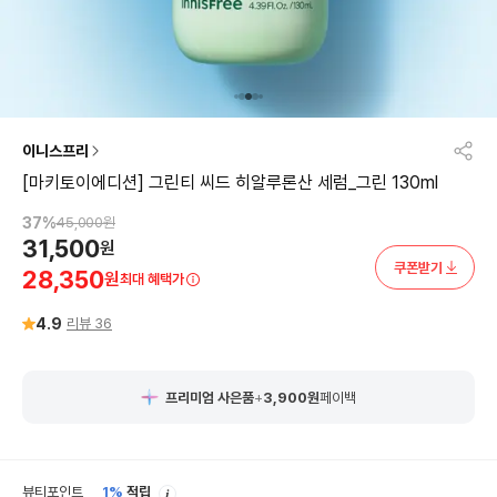
이니스프리
[마키토이에디션] 그린티 씨드 히알루론산 세럼_그린 130ml
37
%
45,000
원
31,500
원
쿠폰받기
28,350
원
최대 혜택가
4.9
리뷰
36
프리미엄 사은품
+
3,900
원
페이백
안
뷰티포인트
1%
적립