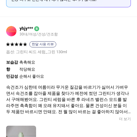
yhjy***
B
30대/여성/건성/건조함
한달 사용 리뷰
옵션:
그린티 씨드 세럼_그린 130ml
보습감
촉촉해요
향
적당해요
민감성
순해서 좋아요
속건조가 심한데 여름이라 무거운 질감을 바르기가 싫어서 가벼우
면서 속건조를 잡아줄 제품을 찾다가 예전에 썼던 그린티가 생각나
서 구매해봤어요. 그린티 세럼을 바른 후 라네즈 밸런스 모드를 발
라주면 촉촉함이 꽤 오래 유지돼서 좋아요. 물론 건성이신 분들 이
두 제품만 바르시면 안돼요. 전 뭘 많이 바르는 걸 좋아하지 않아서
최대한 가벼우면서 효과 있는 제품을 선택한거에요!
더 보기