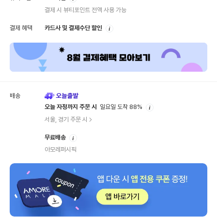
내
결제 시 뷰티포인트 전액 사용 가능
안
결제 혜택
카드사 및 결제수단 할인
내
배송
안
오늘 자정까지 주문 시
일요일 도착 88%
내
서울, 경기 주문 시
안
무료배송
내
아모레퍼시픽