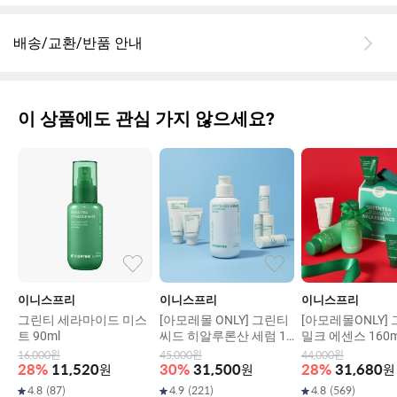
배송/교환/반품 안내
이 상품에도 관심 가지 않으세요?
이니스프리
이니스프리
이니스프리
그린티 세라마이드 미스
[아모레몰 ONLY] 그린티
[아모레몰ONLY]
트 90ml
씨드 히알루론산 세럼 13
밀크 에센스 160m
0ml 기획세트
기획세트
16,000
원
45,000
원
44,000
원
28
%
11,520
원
30
%
31,500
원
28
%
31,680
원
4.8
(
87
)
4.9
(
221
)
4.8
(
569
)