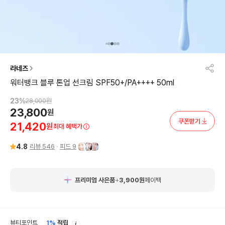
라네즈
워터뱅크 블루 톤업 선크림 SPF50+/PA++++ 50ml
23
%
28,000
원
23,800
원
쿠폰받기
21,420
원
최대 혜택가
4.8
리뷰
546
피드
9
프리미엄 사은품
+
3,900
원
페이백
안
뷰티포인트
1%
적립