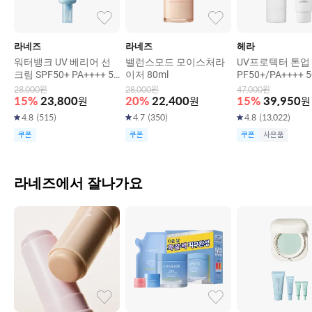
라네즈
라네즈
헤라
워터뱅크 UV 베리어 선
밸런스모드 모이스처라
UV프로텍터 톤업 
크림 SPF50+ PA++++ 50
이저 80ml
PF50+/PA++++ 5
ml
28,000
원
28,000
원
47,000
원
15
%
23,800
원
20
%
22,400
원
15
%
39,950
원
4.8
(
515
)
4.7
(
350
)
4.8
(
13,022
)
쿠폰
쿠폰
쿠폰
사은품
라네즈에서 잘나가요