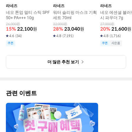
라네즈
라네즈
라네즈
네오 톤업 멀티 스틱 SPF
워터 슬리핑 마스크 기획
네오 에센셜 블러
50+ PA+++ 10g
세트 70ml
시 파우더 7g
26,000
원
32,000
원
27,000
원
15
%
22,100
원
28
%
23,040
원
20
%
21,600
원
4.6
(
34
)
4.8
(
7,191
)
4.8
(
1,716
)
쿠폰
쿠폰
사은품
더 많은 추천 보기
관련 이벤트