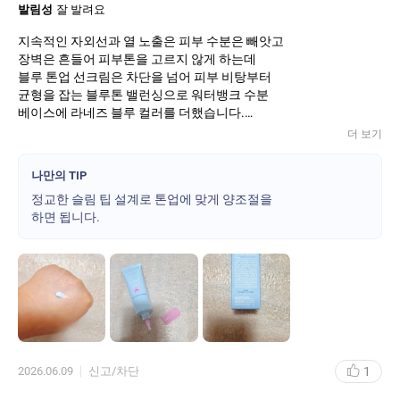
발림성
잘 발려요
지속적인 자외선과 열 노출은 피부 수분은 빼앗고
장벽은 흔들어 피부톤을 고르지 않게 하는데
블루 톤업 선크림은 차단을 넘어 피부 비탕부터
균형을 잡는 블루톤 밸런싱으로 워터뱅크 수분
베이스에 라네즈 블루 컬러를 더했습니다.
외부 자극으로 인해 일시적으로 붉어보이는
더 보기
피부톤을 부드럽게 보정해 균형잡힌 피부 바탕을
완성합니다. 여기에 블루 히알루론산에 병풀 PDRN을 더해 피부 장
나만의 TIP
벽을 보호해 줍니다. 스킨케어
정교한 슬림 팁 설계로 톤업에 맞게 양조절을
워터리핏 텍스처로 화.잘.먹 베이스를 완성할 수
하면 됩니다.
있고 베이스 던에 피부 컨디션부터 들뜸 걱정없이
촉촉하게 밀착됩니다.
1
2026.06.09
신고/차단