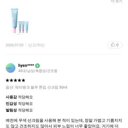
더 보기
겠어요. 향도 비슷하거나 더 자연스러운 느낌이었으면 하는 바람입
니다. 가격도 할인해서 샀으니, 성능까지 좋다면 정말 금상첨화일
거예요. 빨리 써보고 싶은 마음에 벌써부터 설레네요. 제 피부에 잘
맞을지, 끈적임 없이 편안하게 발릴지 정말 궁금합니다. 기대를 저
버리지 않는 제품이길 바랍니다!
0
2026.07.03
신고/차단
hyen****
B
40대/남성/복합성/건조함
옵션:
워터뱅크 블루 톤업 선크림 50ml
사용감
적당해요
민감성
적당해요
발림성
적당해요
예전에 무색 선크림을 사용해 본 적이 있는데, 정말 가볍고 기름지지
도 않고 건조하지도 않아서 피부 느낌이 너무 좋았어요. 거기에 더