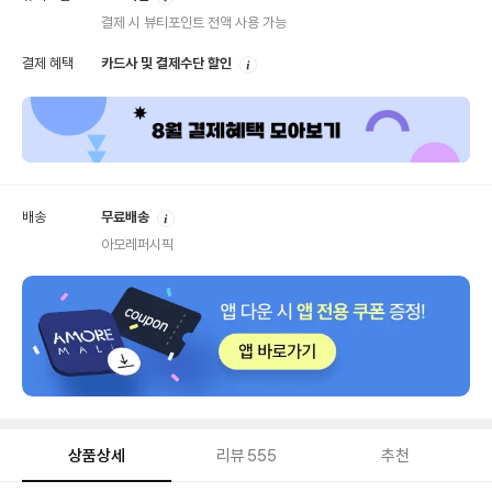
내
결제 시 뷰티포인트 전액 사용 가능
안
결제 혜택
카드사 및 결제수단 할인
내
안
배송
무료배송
내
아모레퍼시픽
상품상세
리뷰
555
추천