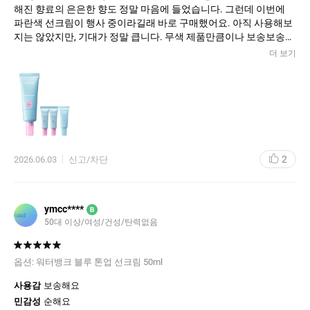
해진 향료의 은은한 향도 정말 마음에 들었습니다. 그런데 이번에
파란색 선크림이 행사 중이라길래 바로 구매했어요. 아직 사용해보
지는 않았지만, 기대가 정말 큽니다. 무색 제품만큼이나 보송보송하
고 촉촉함도 잘 유지되면서, 자외선 차단 효과도 더욱 탁월했으면 좋
더 보기
겠어요. 향도 비슷하거나 더 자연스러운 느낌이었으면 하는 바람입
니다. 가격도 할인해서 샀으니, 성능까지 좋다면 정말 금상첨화일
거예요. 빨리 써보고 싶은 마음에 벌써부터 설레네요. 제 피부에 잘
맞을지, 끈적임 없이 편안하게 발릴지 정말 궁금합니다. 기대를 저
버리지 않는 제품이길 바랍니다!
2
2026.06.03
신고/차단
ymcc****
B
50대 이상/여성/건성/탄력없음
옵션:
워터뱅크 블루 톤업 선크림 50ml
사용감
보송해요
민감성
순해요