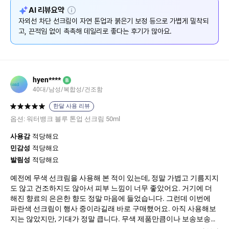
설
AI 리뷰요약
명
자외선 차단 선크림이 자연 톤업과 붉은기 보정 등으로 가볍게 밀착되
고, 끈적임 없이 촉촉해 데일리로 좋다는 후기가 많아요.
hyen****
B
40대/남성/복합성/건조함
한달 사용 리뷰
옵션:
워터뱅크 블루 톤업 선크림 50ml
사용감
적당해요
민감성
적당해요
발림성
적당해요
예전에 무색 선크림을 사용해 본 적이 있는데, 정말 가볍고 기름지지
도 않고 건조하지도 않아서 피부 느낌이 너무 좋았어요. 거기에 더
해진 향료의 은은한 향도 정말 마음에 들었습니다. 그런데 이번에
파란색 선크림이 행사 중이라길래 바로 구매했어요. 아직 사용해보
지는 않았지만, 기대가 정말 큽니다. 무색 제품만큼이나 보송보송하
고 촉촉함도 잘 유지되면서, 자외선 차단 효과도 더욱 탁월했으면 좋