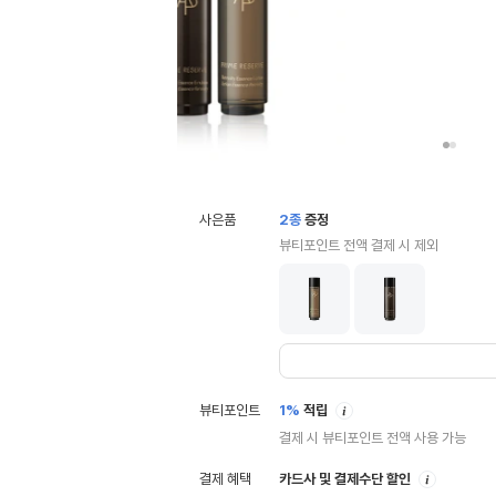
사은품
2
종
증정
뷰티포인트 전액 결제 시 제외
안
뷰티포인트
1%
적립
내
결제 시 뷰티포인트 전액 사용 가능
안
결제 혜택
카드사 및 결제수단 할인
내