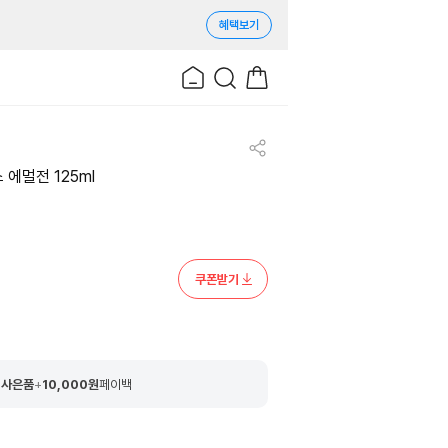
혜택보기
에멀전 125ml
쿠폰받기
 사은품
+
10,000
원
페이백