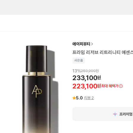
에이피뷰티
프라임 리저브 리트리니티 에센스 
사은품
13
%
259,000
원
233,100
원
223,100
원
최대 혜택가
5.0
리뷰
2
프리미엄