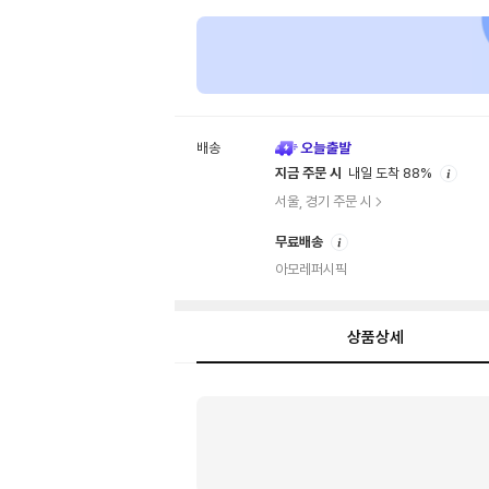
배송
안
지금 주문 시
내일 도착 88%
내
서울, 경기 주문 시
안
무료배송
내
아모레퍼시픽
상품상세
상
품
상
세