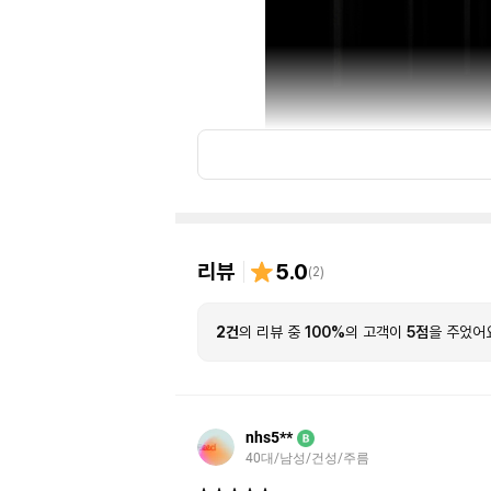
리뷰
5.0
(
2
)
2건
의 리뷰 중
100%
의 고객이
5점
을 주었어
nhs5**
B
40대/남성/건성/주름