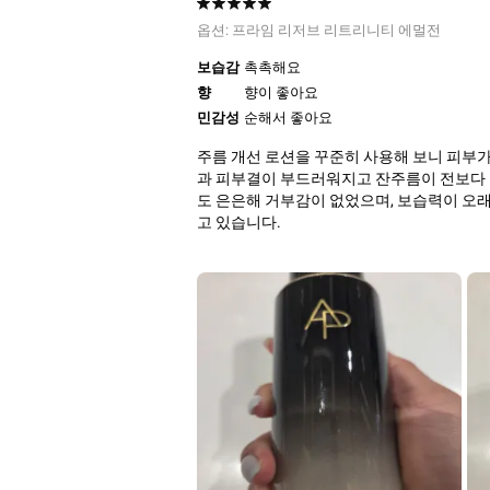
옵션:
프라임 리저브 리트리니티 에멀전
보습감
촉촉해요
향
향이 좋아요
민감성
순해서 좋아요
주름 개선 로션을 꾸준히 사용해 보니 피부
과 피부결이 부드러워지고 잔주름이 전보다 덜
도 은은해 거부감이 없었으며, 보습력이 오래
고 있습니다.