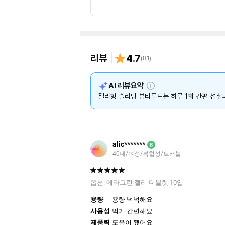
리뷰
4.7
(
81
)
설
AI 리뷰요약
명
젤리형 슬리밍 뷰티푸드는 하루 1회 간편 섭취
alic*******
B
40대/여성/복합성/트러블
옵션:
메타그린 젤리 더블컷 10입
용량
용량 넉넉해요
사용성
먹기 간편해요
제품력
도움이 됐어요