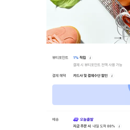
안
뷰티포인트
1%
적립
내
결제 시 뷰티포인트 전액 사용 가능
안
결제 혜택
카드사 및 결제수단 할인
내
배송
안
지금 주문 시
내일 도착 88%
내