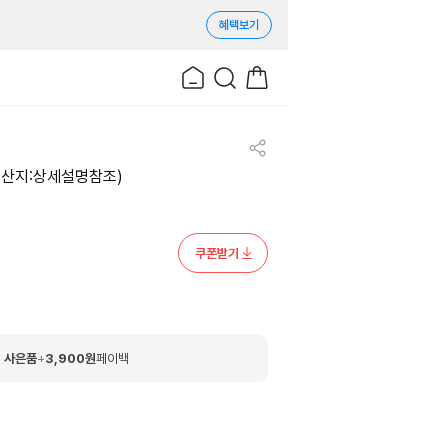
혜택보기
(원산지:상세설명참조)
쿠폰받기
 사은품
+
3,900
원
페이백