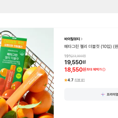
바이탈뷰티
메타그린 젤리 더블컷 (10입) 
19
%
23,000
원
19,550
원
18,550
원
최대 혜택가
4.7
리뷰
81
프리미엄