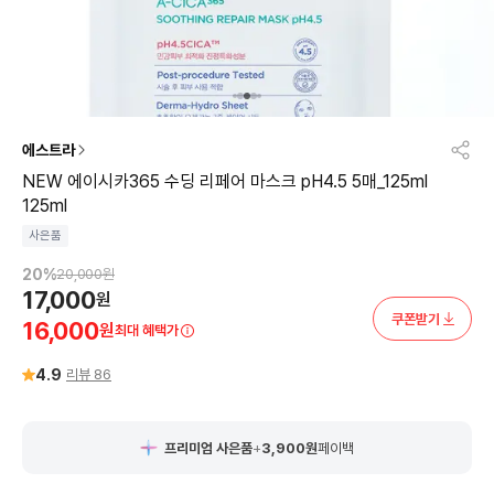
에스트라
NEW 에이시카365 수딩 리페어 마스크 pH4.5 5매_125ml
125ml
사은품
20
%
20,000
원
17,000
원
쿠폰받기
16,000
원
최대 혜택가
4.9
리뷰
86
프리미엄 사은품
+
3,900
원
페이백