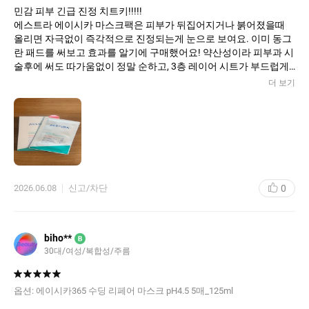
민감 피부 긴급 진정 치트키!!!!!
에스트라 에이시카 마스크팩은 피부가 뒤집어지거나 붉어졌을때
올리면 자극없이 즉각적으로 진정되는게 눈으로 보여요. 이미 동그
란 패드를 써보고 효과를 알기에 구매했어요! 약산성이라 피부과 시
술후에 써도 따가움없이 정말 순하고, 3층 레이어 시트가 부드럽게
밀착되어 수분감을 깊숙히 채워줍니다.
더 보기
끈적임없이 촉촉함이 오래가고 자극받은 피부장벽을 탄탄하게 세
0
2026.06.08
신고/차단
biho**
B
30대/여성/복합성/주름
옵션:
에이시카365 수딩 리페어 마스크 pH4.5 5매_125ml