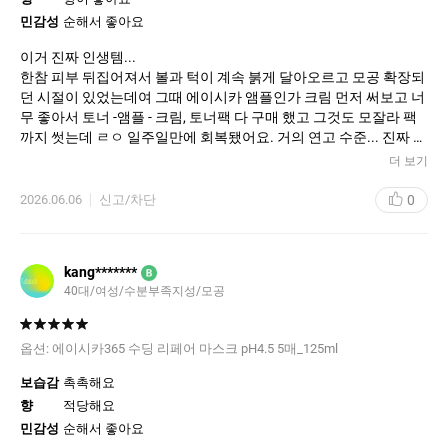
민감성
순해서 좋아요
이거 진짜 인생템...
한참 피부 뒤집어져서 볼과 턱이 계속 붉게 달아오르고 모공 확장되
던 시절이 있었는데여 그때 에이시카 앰플인가 크림 먼저 써보고 너
무 좋아서 토너 -앰플 - 크림, 토너팩 다 구매 했고 그것도 모잘라 팩
까지 썻는데 ㄹㅇ 일주일만에 회복됐어요. 거의 연고 수준... 진짜 도
움 많이 받앗아여 ㅜㅠ 다른 좋다는 제품들 써봤을 때 효과가 적었는
더 보기
데 이건 진짜 하루하루 피부가 나아지는게 느껴젓어요. 특히 팩을 1-
2에 한번씩 했더니 팩 할때마다 피부 컨디션이 점점 회복됐어요! 지
0
2026.06.06
신고/차단
금도 상비템으로 쟁여두고 낮에 외출 오래 한 날이나 거칠어졌을 때,
뒤집어 질거 같을 때 써요! 징짜 그 어떤 팩보다 효과 조음
kang*******
B
40대/여성/수분부족지성/모공
옵션:
에이시카365 수딩 리페어 마스크 pH4.5 5매_125ml
보습감
촉촉해요
향
적당해요
민감성
순해서 좋아요