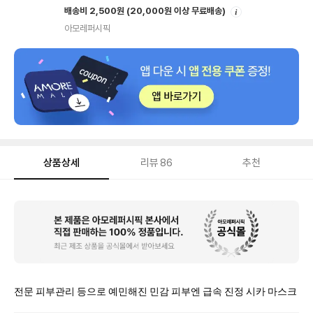
안
배송비 2,500원
(20,000원 이상 무료배송)
내
아모레퍼시픽
상품상세
리뷰
86
추천
상
품
상
세
전문 피부관리 등으로 예민해진 민감 피부엔 급속 진정 시카 마스크