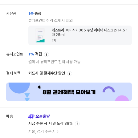
사은품
1
종
증정
뷰티포인트 전액 결제 시 제외
에스트라
에이시카365 수딩 리페어 마스크 pH4.5 1
매 25ml
1
개
안
뷰티포인트
1%
적립
내
결제 시 뷰티포인트 전액 사용 가능
안
결제 혜택
카드사 및 결제수단 할인
내
배송
안
지금 주문 시
내일 도착 88%
내
서울, 경기 주문 시