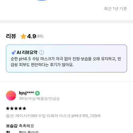
최근 1년 기준
리뷰
4.9
(
86
)
설
AI 리뷰요약
명
순한 pH4.5 수딩 마스크가 자극 없이 진정·보습을 오래 유지하고, 민
감성 피부도 편안하다는 후기가 많아요.
kyuj****
B
30대/여성/복합성/민감성
옵션:
에이시카365 수딩 리페어 마스크 pH4.5 5매_125ml
보습감
촉촉해요
향
향이 좋아요