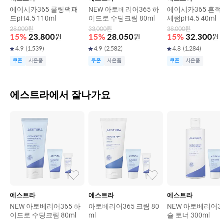
에이시카365 쿨링팩패
NEW 아토베리어365 하
에이시카365 흔
드pH4.5 110ml
이드로 수딩크림 80ml
세럼pH4.5 40ml
28,000
원
33,000
원
38,000
원
15
%
23,800
원
15
%
28,050
원
15
%
32,300
원
4.9
(
1,539
)
4.9
(
2,582
)
4.8
(
1,284
)
쿠폰
사은품
쿠폰
사은품
쿠폰
사은품
에스트라에서 잘나가요
에스트라
에스트라
에스트라
NEW 아토베리어365 하
아토베리어365 크림 80
NEW 아토베리어3
이드로 수딩크림 80ml
ml
슐 토너 300ml