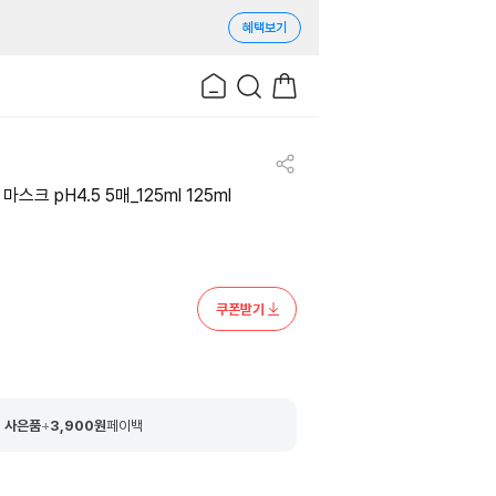
혜택보기
크 pH4.5 5매_125ml 125ml
쿠폰받기
 사은품
+
3,900
원
페이백