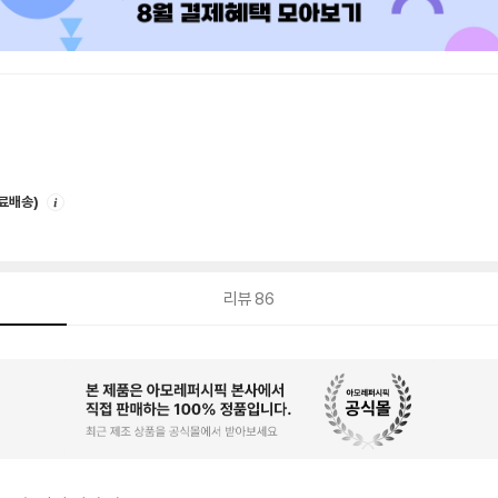
안
무료배송)
내
리뷰
86