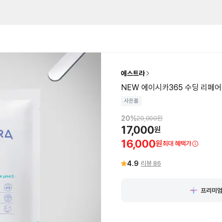
에스트라
NEW 에이시카365 수딩 리페어 마스
사은품
20
%
20,000
원
17,000
원
16,000
원
최대 혜택가
4.9
리뷰
86
프리미엄