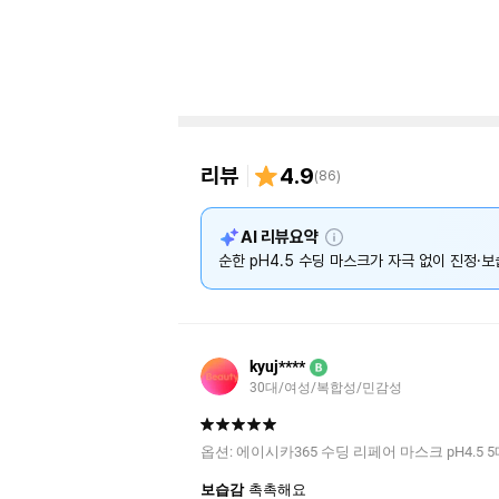
리뷰
4.9
(
86
)
설
AI 리뷰요약
명
순한 pH4.5 수딩 마스크가 자극 없이 진정·
kyuj****
B
30대/여성/복합성/민감성
옵션:
에이시카365 수딩 리페어 마스크 pH4.5 5매
보습감
촉촉해요