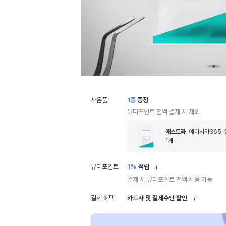
사은품
1
종
증정
뷰티포인트 전액 결제 시 제외
에스트라
에이시카365 수
1
개
안
뷰티포인트
1%
적립
내
결제 시 뷰티포인트 전액 사용 가능
안
결제 혜택
카드사 및 결제수단 할인
내