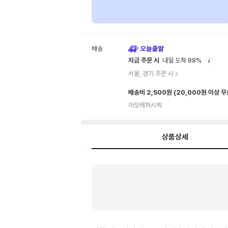
배송
안
지금 주문 시
내일 도착 88%
내
서울, 경기 주문 시
배송비 2,500원
(20,000원 이상 
아모레퍼시픽
상품상세
상
품
상
세