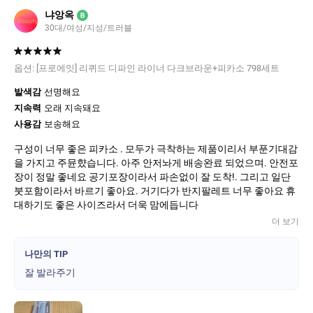
냐앙옥
B
30대/여성/지성/트러블
옵션:
[프로에잇] 리퀴드 디파인 라이너 다크브라운+피카소 798세트
발색감
선명해요
지속력
오래 지속돼요
사용감
보송해요
구성이 너무 좋은 피카소 . 모두가 극착하는 제품이리서 부푼기대감
을 가지고 주뮨햤습니다. 아주 안저놔게 배송완료 되었으며. 안전포
장이 정말 좋네요 공기포장이라서 파손없이 잘 도착!. 그리고 일단
붓포함이라서 바르기 좋아요. 거기다가 반지팔레트 너무 좋아요 휴
대하기도 좋은 사이즈라서 더욱 맘에듭니다
더 보기
나만의 TIP
잘 발라주기