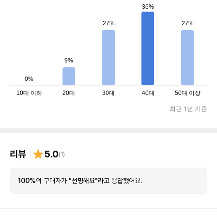
36%
27%
27%
9%
0%
10대 이하
20대
30대
40대
50대 이상
최근 1년 기준
리뷰
5.0
(
1
)
100%
의 구매자가
"선명해요"
라고 응답했어요.