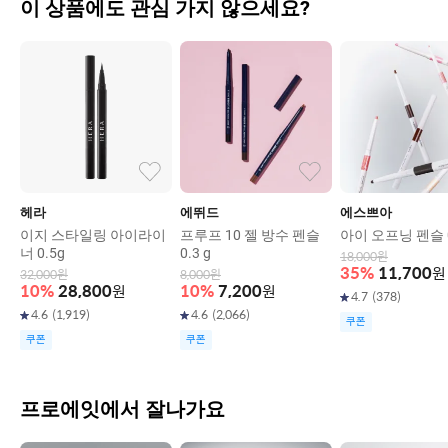
이 상품에도 관심 가지 않으세요?
헤라
에뛰드
에스쁘아
이지 스타일링 아이라이
프루프 10 젤 방수 펜슬
아이 오프닝 펜슬 0
너 0.5g
0.3 g
18,000
원
35
%
11,700
원
32,000
원
8,000
원
10
%
28,800
원
10
%
7,200
원
4.7
(
378
)
4.6
(
1,919
)
4.6
(
2,066
)
쿠폰
쿠폰
쿠폰
프로에잇에서 잘나가요