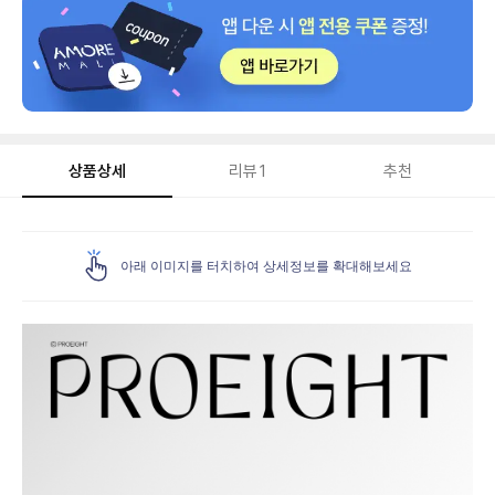
상품상세
리뷰
1
추천
상
품
아래 이미지를 터치하여 상세정보를 확대해보세요
상
세