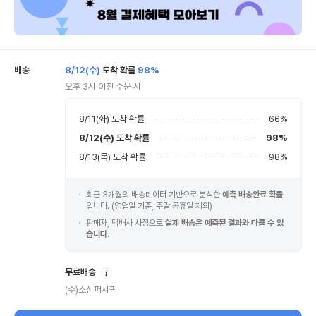
배송
8/12(수)
도착 확률
98%
오후 3시 이전 주문 시
8/11(화)
도착 확률
66
%
8/12(수)
도착 확률
98
%
8/13(목)
도착 확률
98
%
최근 3개월의 배송데이터 기반으로 분석한
예측 배송완료 확률
입니다. (영업일 기준, 주말 공휴일 제외)
판매자, 택배사 사정으로
실제 배송은 예측된 결과와 다를 수 있
습니다.
안
무료배송
내
(주)소산퍼시픽