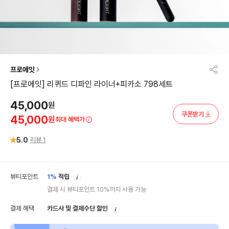
프로에잇
[프로에잇] 리퀴드 디파인 라이너+피카소 798세트
45,000
원
쿠폰받기
45,000
원
최대 혜택가
5.0
리뷰
1
안
뷰티포인트
1%
적립
내
결제 시 뷰티포인트 10%까지 사용 가능
안
결제 혜택
카드사 및 결제수단 할인
내