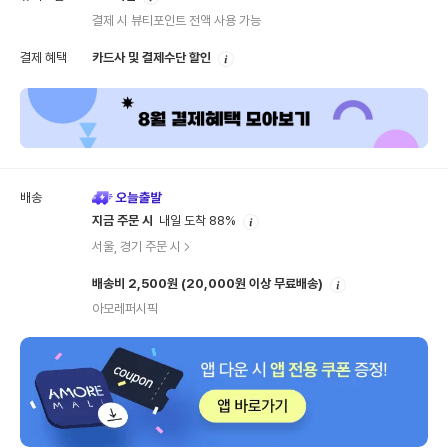
내
결제 시 뷰티포인트 전액 사용 가능
안
결제 혜택
카드사 및 결제수단 할인
내
배송
안
지금 주문 시
내일 도착 88%
내
서울, 경기 주문 시
안
배송비 2,500원
(20,000원 이상 무료배송)
내
아모레퍼시픽