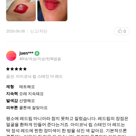
울립니다.
쿨톤 웜톤할것없이 잘 어울릴것같아요.
지속력은 아주 좋습니다.
바를때는 글로시한데 바르고나면 매트하게 입술에 밀착됩니다.
0
2026.06.08
신고/차단
아이코닉 립스테인 더레드.. 진심 물건입니다.
맨얼굴에 립만 바르고 밥먹고 커피먹고했는데도 립 지속력 끝내줍
니다. ㅋㅋㅋ
juen***
B
40대/여성/지성/탄력없음
옵션:
아이코닉 립 스테인 더 레드
제형
매트해요
지속력
오래 지속돼요
발색감
선명해요
피부톤
쿨톤에 잘맞아요
평소에 레드립 마니아라 참지 못하고 질렀습니다. 레드립의 장점은
얼굴을 환하게 만들어 준다는거죠. 아이코닉 립 스테인 더 레드는
딱 정석 레드에 찐한 장미색이 한 방울 섞인 색 같아요. 기본적으론