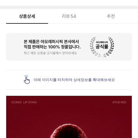
상품상세
리뷰
54
추천
상
품
상
세
아래 이미지를 터치하여 상세정보를 확대해보세요