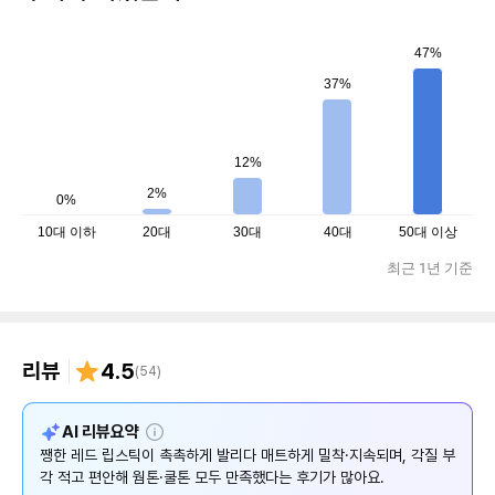
47%
37%
12%
2%
0%
10대 이하
20대
30대
40대
50대 이상
최근 1년 기준
리뷰
4.5
(
54
)
설
AI 리뷰요약
명
쨍한 레드 립스틱이 촉촉하게 발리다 매트하게 밀착·지속되며, 각질 부
각 적고 편안해 웜톤·쿨톤 모두 만족했다는 후기가 많아요.