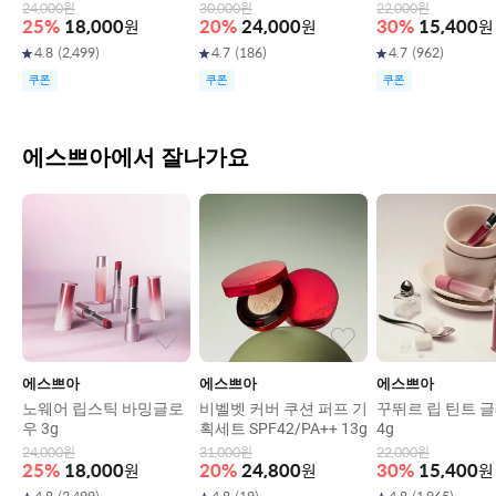
24,000
원
30,000
원
22,000
원
25
%
18,000
원
20
%
24,000
원
30
%
15,400
원
4.8
(
2,499
)
4.7
(
186
)
4.7
(
962
)
쿠폰
쿠폰
쿠폰
에스쁘아에서 잘나가요
에스쁘아
에스쁘아
에스쁘아
노웨어 립스틱 바밍글로
비벨벳 커버 쿠션 퍼프 기
꾸뛰르 립 틴트 
우 3g
획세트 SPF42/PA++ 13g
4g
24,000
원
31,000
원
22,000
원
25
%
18,000
원
20
%
24,800
원
30
%
15,400
원