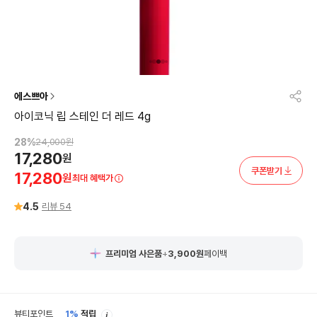
에스쁘아
아이코닉 립 스테인 더 레드 4g
28
%
24,000
원
17,280
원
쿠폰받기
17,280
원
최대 혜택가
4.5
리뷰
54
프리미엄 사은품
+
3,900
원
페이백
안
뷰티포인트
1%
적립