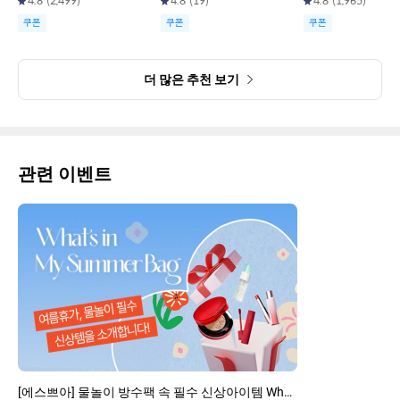
4.8
(
2,499
)
4.8
(
19
)
4.8
(
1,965
)
쿠폰
쿠폰
쿠폰
더 많은 추천 보기
관련 이벤트
[에스쁘아] 물놀이 방수팩 속 필수 신상아이템 What's in my summer Bag