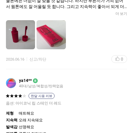
쿨톤에는 더없이 잘 맞을 것 같습니다. 하지만 푸른끼가 거의 없어
서 웜톤에도 잘 어울릴 듯 합니다. 그리고 지속력이 좋아서 되게 더
운 날에 계속 바깥을 다니고 밥까지 먹었는데 멀쩡했어요.
더 보기
0
2026.06.16
신고/차단
ya14**
B
40대/남성/복합성/탄력없음
한달 사용 리뷰
옵션:
아이코닉 립 스테인 더 레드
제형
매트해요
지속력
오래 지속돼요
발색감
선명해요