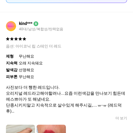
kind***
B
40대/남성/복합성/탄력없음
옵션:
아이코닉 립 스테인 더 레드
제형
무난해요
지속력
오래 지속돼요
발색감
선명해요
피부톤
무난해요
사진보다 더 쨍한 레드입니다.
오리지널 레드라고해야할려나...요즘 이런색감을 만나보기 힘든데
에스쁘아가 또 해냈네요.
단종시키지말고 지속적으로 살수있게 해주시길,....ㅠ-ㅠ (레드덕
후)
더 보기
아무튼 제 피부가 25n이나 27n 정도의 어두운톤입니다.
그 어두운톤에도 쨍한 레드가 밀착력있게 잘발리는데다 너무 잘 어