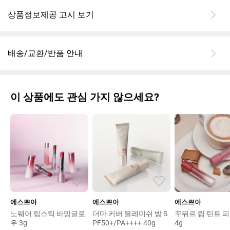
상품정보제공 고시 보기
배송/교환/반품 안내
이 상품에도 관심 가지 않으세요?
에스쁘아
에스쁘아
에스쁘아
노웨어 립스틱 바밍글로
더마 커버 블레미쉬 밤 S
꾸뛰르 립 틴트 
우 3g
PF50+/PA++++ 40g
4g