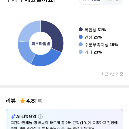
복합성
31%
건성
25%
피부타입별
수분부족지성
19%
기타
23%
최근 1년 기준
리뷰
4.8
(
115
)
설
AI 리뷰요약
명
그린티·판테놀 젤 크림이 빠르게 흡수돼 끈적임 없이 촉촉하고 진정에
좋아 여름·민감성 피부 만족도가 높다는 의견이 많아요