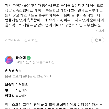
지인 추천과 좋은 후기가 많아서 믿고 구매해 봤는데 기대 이상으로
정말 만족스럽네요. 제형이 부드럽고 가볍게 발리면서도 피부에 겉
돌지 않고 싹 스며드는 흡수력이 아주 마음에 듭니다. 끈적임이나
번들거림 없이 촉촉함이 오래 유지되고, 피부에 자극 없이 순해서 아
침저녁으로 매일 부담 없이 손이 가네요. 꾸준히 쓰면 피부 컨디션
유지에 큰 도움이 될 것 같아 앞으로도 계속 재구매할 예정입니다.
더 보기
배송도 빠르고 포장도 꼼꼼하게 잘 왔습니다
0
2026.06.25
신고/차단
라스에
B
50대 이상/여성/수분부족지성
옵션:
그린티 판테놀 젤 크림 50ml
보습감
적당해요
향
적당해요
민감성
적당해요
이니스프리 그린티 판테놀 젤 크림 오십미리에요 유리 용기라서 묵