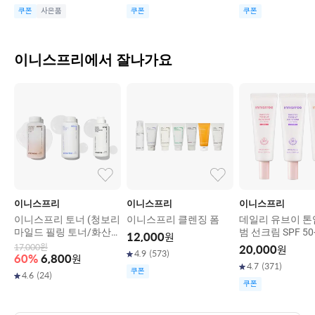
쿠폰
사은품
쿠폰
쿠폰
이니스프리에서 잘나가요
이니스프리
이니스프리
이니스프리
이니스프리 토너 (청보리
이니스프리 클렌징 폼
데일리 유브이 톤
마일드 필링 토너/화산송
범 선크림 SPF 50
12,000
원
이 파하 모공 매끈결 토
+++ (핑크/라벤
17,000
원
20,000
원
4.9
(
573
)
너/비자 트러블 토너)
지) 50ml
60
%
6,800
원
4.7
(
371
)
쿠폰
4.6
(
24
)
쿠폰