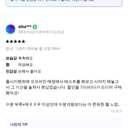
alna***
B
30대/여성/수분부족지성/모공
옵션:
그린티 판테놀 젤 크림 50ml
보습감
촉촉해요
향
적당해요
민감성
순해서 좋아요
출시이벤트때 오프라인 매장에서 테스트를 해보고 사야지 해놓고
서 그 기간을 놓쳐서 못샀었습니다. 할인을 기다리다가 드디어 구매
했어요!
수분 부족+매ㅐㅐ우 지성인데 수분크림보다는 더 쫀득한 젤 느낌이
면서, 뭔가 코팅되는 것처럼 발리는데, 바르고 조금만 지나면 깔끔하
더 보기
기 흡수되서 피부 결도 정돈되고 맨들해져요!
아니 테스트는 손등에만 해봤는데, 얼굴에 바르니까 더 괜찮아서 왜
나만의 TIP
하나만 샀는지 후회되네요ㅠㅜ 다음에 세일을 더 하면 그때 쟁여두