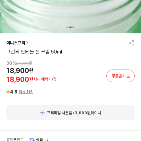
이니스프리
그린티 판테놀 젤 크림 50ml
30
%
27,000
원
18,900
원
쿠폰받기
18,900
원
최대 혜택가
4.8
리뷰
115
프리미엄 사은품
+
3,900
원
페이백
안
뷰티포인트
1%
적립