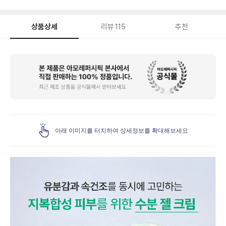
상품상세
리뷰
115
추천
상
품
상
세
아래 이미지를 터치하여 상세정보를 확대해보세요