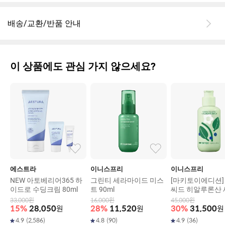
배송/교환/반품 안내
이 상품에도 관심 가지 않으세요?
에스트라
이니스프리
이니스프리
NEW 아토베리어365 하
그린티 세라마이드 미스
[마키토이에디션]
이드로 수딩크림 80ml
트 90ml
씨드 히알루론산 
린 130ml
33,000
원
16,000
원
45,000
원
15
%
28,050
원
28
%
11,520
원
30
%
31,500
원
4.9
(
2,586
)
4.8
(
90
)
4.9
(
36
)