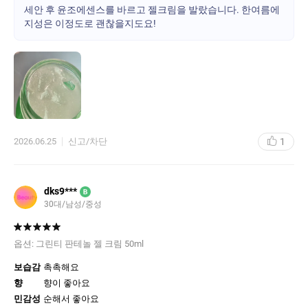
세안 후 윤조에센스를 바르고 젤크림을 발랐습니다. 한여름에
는걸로..! 휴대용 미니미 제공 이벤트를 했으면 좋겠어요. 이니슾 공
지성은 이정도로 괜찮을지도요!
식몰에서는 샘플 제공 패키지가 있긴 하던데 할인율이 아모레몰이
더 좋아서 ㅎㅎ.. 아모레몰도 미니 샘플을 달라..!!
1
2026.06.25
신고/차단
dks9***
B
30대/남성/중성
옵션:
그린티 판테놀 젤 크림 50ml
보습감
촉촉해요
향
향이 좋아요
민감성
순해서 좋아요