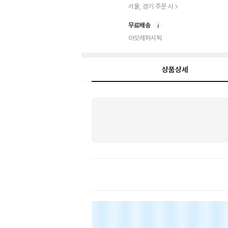
서울, 경기 주문 시
안
무료배송
내
아모레퍼시픽
상품상세
상
품
상
세