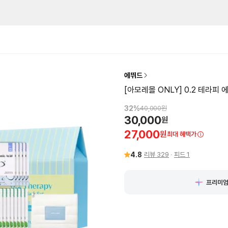
에뛰드
[아모레몰 ONLY] 0.2 테라피 
32
%
40,000
원
30,000
원
27,000
원
최대 혜택가
4.8
리뷰
329
피드
1
프리미엄