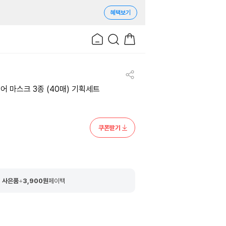
혜택보기
에어 마스크 3종 (40매) 기획세트
쿠폰받기
 사은품
+
3,900
원
페이백