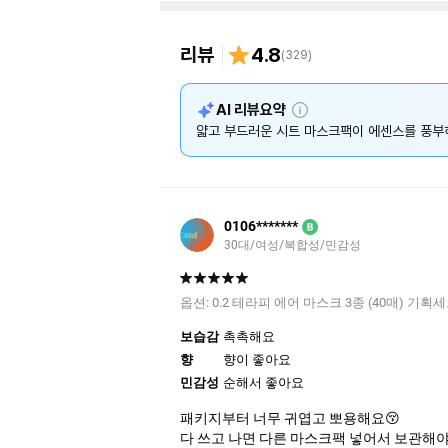
리뷰
4.8
(
329
)
설
AI 리뷰요약
명
얇고 부드러운 시트 마스크팩이 에센스를 풍부히
0106*******
B
30대/여성/복합성/민감성
옵션:
0.2 테라피 에어 마스크 3종 (40매) 기획
보습감
촉촉해요
향
향이 좋아요
민감성
순해서 좋아요
패키지부터 너무 귀엽고 뽀용해요😚
다 쓰고 나면 다른 마스크팩 넣어서 보관해