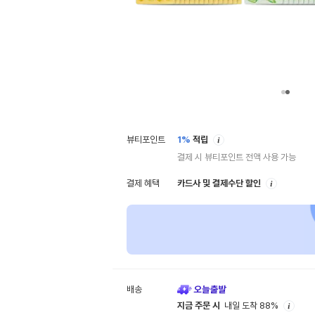
안
뷰티포인트
1%
적립
내
결제 시 뷰티포인트 전액 사용 가능
안
결제 혜택
카드사 및 결제수단 할인
내
배송
안
지금 주문 시
내일 도착 88%
내