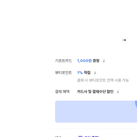
안
기프트카드
1,000
원
증정
내
안
뷰티포인트
1%
적립
내
결제 시 뷰티포인트 전액 사용 가능
안
결제 혜택
카드사 및 결제수단 할인
내