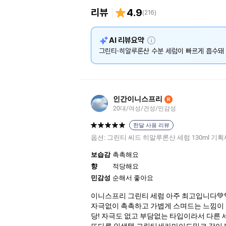
리뷰
4.9
(
216
)
설
AI 리뷰요약
명
그린티·히알루론산 수분 세럼이 빠르게 흡수돼
인간이니스프리
R
20대/여성/건성/민감성
한달 사용 리뷰
옵션:
그린티 씨드 히알루론산 세럼 130ml 기
보습감
촉촉해요
향
적당해요
민감성
순해서 좋아요
이니스프리 그린티 세럼 아주 최고입니다💚
자극없이 촉촉하고 가볍게 스며드는 느낌이
당! 자극도 없고 부담없는 타입이라서 다른
또다른 인생템 그린티세라마이드밀크 같이 병