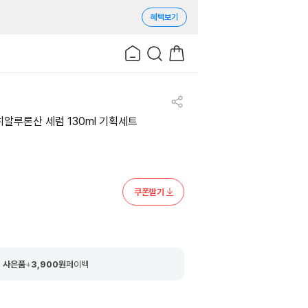
혜택보기
히알루론산 세럼 130ml 기획세트
쿠폰받기
 사은품
+
3,900
원
페이백