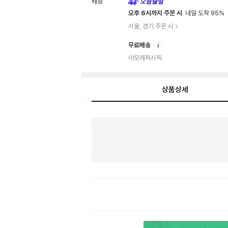
배송
오후 6시까지 주문 시
내일 도착 95%
서울, 경기 주문 시
안
무료배송
내
아모레퍼시픽
상품상세
상
품
상
세