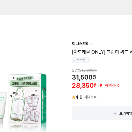
이니스프리
[아모레몰 ONLY] 그린티 씨드 
기프트카드
37
%
45,000
원
31,500
원
28,350
원
최대 혜택가
4.9
리뷰
216
프리미엄