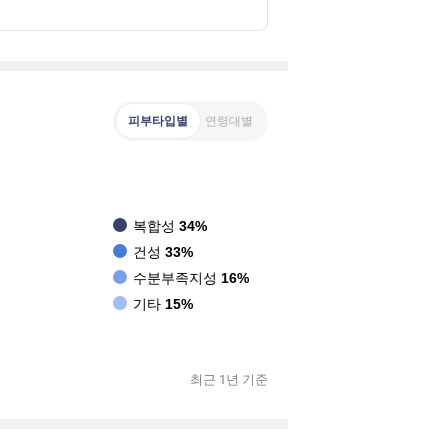
피부타입별
연령대별
복합성
34%
건성
33%
수분부족지성
16%
기타
15%
최근 1년 기준