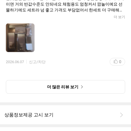
이면 거의 반값수준도 안되네요 체험용도 엄청커서 깜놀이예요 선
물하기에도 세트라 넘 좋고 가격도 부담없어서 한세트 더 구매해서
엄마도 사주려고요 먼가 어른들이 좋이ㅡ할만한 패키지라인인거같
더 보기
아요 한율빨간쌀라인 엄청좋아해서 장기간쓰고있누데 겨울쯤에는
이런 라인 사용해도 좋을것같아요 먼가 좀더 영양적으로 묵직한 느
낌이랄까요 아직사용전이지만 기분도 너무좋고 기대가 되네요 다
른분들도 믿고사셔도 될것같아요 일단 구성이 너무 혜자구요 한율
제품이니까 제품력은 보장되는것이구요 감사히 잘쓰겠습니다^^ 재
구매들어갑니다~~~ㅎㅎ
0
2026.06.07
신고/차단
더 많은 리뷰 보기
상품정보제공 고시 보기