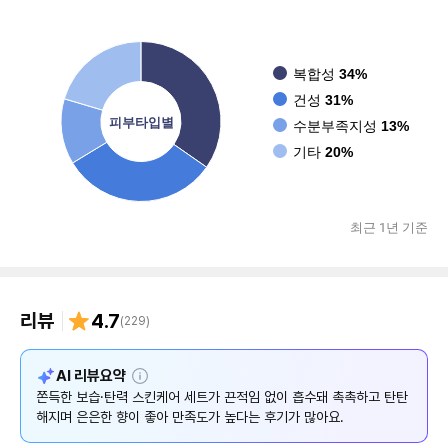
복합성
34%
건성
31%
피부타입별
수분부족지성
13%
기타
20%
최근 1년 기준
리뷰
4.7
(
229
)
설
AI 리뷰요약
명
쫀득한 보습·탄력 스킨케어 세트가 끈적임 없이 흡수돼 촉촉하고 탄탄
해지며 은은한 향이 좋아 만족도가 높다는 후기가 많아요.