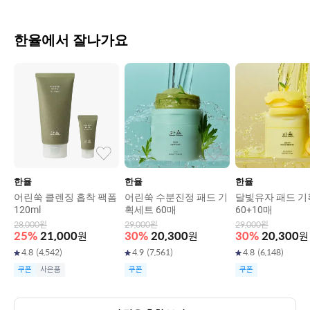
한율에서 잘나가요
한율
한율
한율
어린쑥 클렌징 흡착 팩폼
어린쑥 수분진정 패드 기
달빛유자 패드 
120ml
획세트 60매
60+10매
28,000
원
29,000
원
29,000
원
25
%
21,000
원
30
%
20,300
원
30
%
20,300
원
4.8
(
4,542
)
4.9
(
7,561
)
4.8
(
6,148
)
쿠폰
사은품
쿠폰
쿠폰