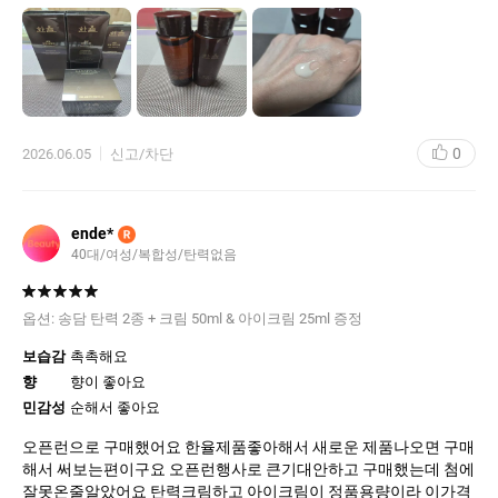
토너는 워터 제형이 아닌 농도있는 앰플 제형이고요.
에멀젼도 묵직한 타입이에요. 가벼운 크림보다 더 영양감이 느껴져
요ㅎ 향도 은은해서 좋아요😀
요즘같은 날씨에는 이 두 가지만 발라도 영양이 충분할 듯 해요ㅋ 어
느 피부타입이든 30대 이상의 분들은 호불호 없이 잘 쓸 듯~!!
0
2026.06.05
신고/차단
오픈런으로 체험분을 먼저 쓰고 있는데요. 체험분이 중용량이에요.
토너, 에멀젼 각각 50ml이거든요. 한참 쓸 듯ㅋ
그리고 토너, 에멀젼 2종인데 오픈런으로 정품의 아이크림, 크림도
주네요ㅋ 정말 대박 구성 이라는~~
ende*
R
40대/여성/복합성/탄력없음
사용해보니 저희 건성인 엄마한테도 잘 맞을 듯 해서 본품 4종 다 엄
마드릴려고요. 저는 저 중용량 다 쓰고 재구매하려합니다. 암튼 이
가격에 이 정도의 탄력 토너, 에멀젼 찾기 어려운데 아주 만족합니
옵션:
송담 탄력 2종 + 크림 50ml & 아이크림 25ml 증정
보습감
촉촉해요
향
향이 좋아요
민감성
순해서 좋아요
오픈런으로 구매했어요 한율제품좋아해서 새로운 제품나오면 구매
해서 써보는편이구요 오픈런행사로 큰기대안하고 구매했는데 첨에
잘못온줄알았어요 탄력크림하고 아이크림이 정품용량이라 이가격