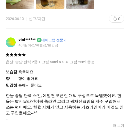
요 한율 용기가̆̈ 종이장 처럼 얇은 유리층이고 아이오페 용기가̆̈ 포장
박스만큼 두꺼운 유리층이라면 충분히 가능할수도 있겟어요 나중
에 한율 다쓰고 안에 물 담아 비워봐야죠 똑같은 용량이 나오나̆̈ 갑자
0
2026.06.10
신고/차단
viol******
B
메이크업 전문가
40대/여성/복합성/민감성
옵션:
송담 탄력 2종 + 크림 50ml & 아이크림 25ml 증정
보습감
촉촉해요
향
향이 좋아요
민감성
순해서 좋아요
한율 송담 탄력 스킨, 에멀젼 오픈런 대박 구성으로 득템했어요. 한
율은 빨간쌀라인이랑 쑥라인 그리고 광채선크림을 자주 구입해서
쓰는 편이에요. 한율 자체가 믿고 사용하는 기초라인이라 이것도 믿
고 구입했네요~^^
사용해보니 역시 한율!! 탄력 영양감이 꽉 차있어요.
더 보기