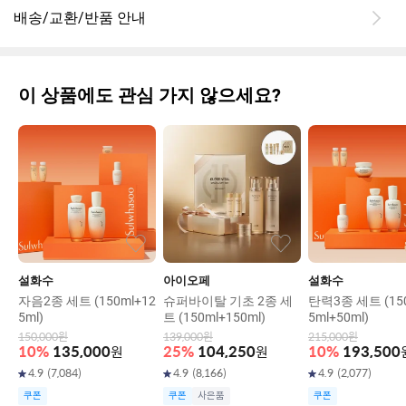
배송/교환/반품 안내
이 상품에도 관심 가지 않으세요?
설화수
아이오페
설화수
자음2종 세트 (150ml+12
슈퍼바이탈 기초 2종 세
탄력3종 세트 (150
5ml)
트 (150ml+150ml)
5ml+50ml)
150,000
원
139,000
원
215,000
원
10
%
135,000
원
25
%
104,250
원
10
%
193,500
4.9
(
7,084
)
4.9
(
8,166
)
4.9
(
2,077
)
쿠폰
쿠폰
사은품
쿠폰