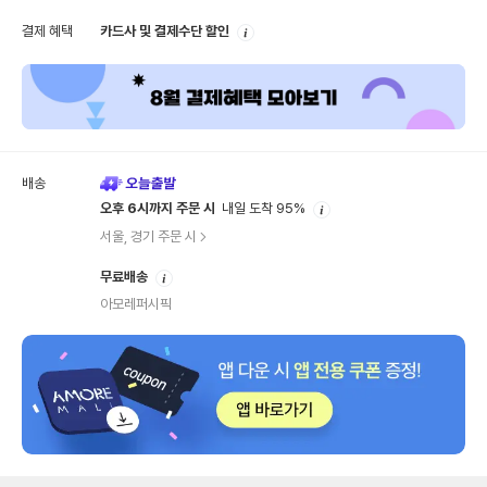
안
결제 혜택
카드사 및 결제수단 할인
내
배송
안
오후 6시까지 주문 시
내일 도착 95%
내
서울, 경기 주문 시
안
무료배송
내
아모레퍼시픽