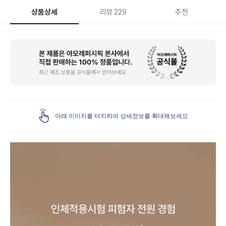
상품상세
리뷰
229
추천
상
품
상
세
아래 이미지를 터치하여 상세정보를 확대해보세요