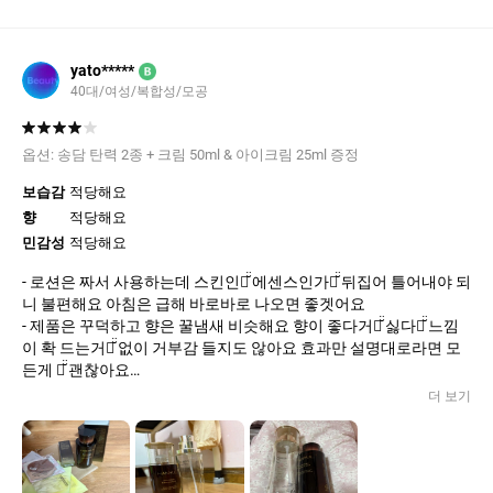
yato*****
B
40대/여성/복합성/모공
옵션:
송담 탄력 2종 + 크림 50ml & 아이크림 25ml 증정
보습감
적당해요
향
적당해요
민감성
적당해요
- 로션은 짜서 사용하는데 스킨인가̆̈ 에센스인가는̆̈ 뒤집어 틀어내야 되
니 불편해요 아침은 급해 바로바로 나오면 좋겟어요
- 제품은 꾸덕하고 향은 꿀냄새 비슷해요 향이 좋다거나̆̈ 싫다는̆̈ 느낌
이 확 드는거는̆̈ 없이 거부감 들지도 않아요 효과만 설명대로라면 모
든게 다̆̈ 괜찮아요
- 기초 다̆̈ 떨어져 뭐살가̆̈ 하고 기초고르다가̆̈ 푸짐하길래 사봤어여 한율
더 보기
첨 사용해요 전에 핸드크림 사은품인지 누가 준 선물인지 발라본적
은 있어요
- 아25페 스킨 사용하다가̆̈ 한율 꺼내 보니 왜 이렇게 작아보이지 ?̊̈ 용
기비교 해봤어요 똑같은 백오십인데 육안으로 보기에는̆̈ 차이가 많네