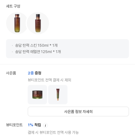
세트 구성
송담 탄력 스킨 150ml * 1개
송담 탄력 에멀젼 125ml * 1개
사은품
2
종
증정
뷰티포인트 전액 결제 시 제외
사은품 정보 자세히
안
뷰티포인트
1%
적립
내
결제 시 뷰티포인트 전액 사용 가능