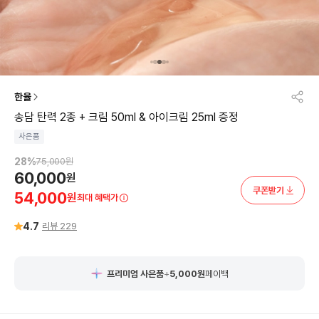
한율
송담 탄력 2종 + 크림 50ml & 아이크림 25ml 증정
사은품
28
%
75,000
원
60,000
원
쿠폰받기
54,000
원
최대 혜택가
4.7
리뷰
229
프리미엄 사은품
+
5,000
원
페이백