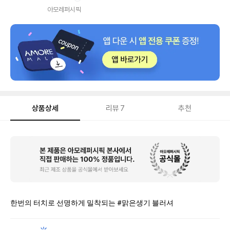
내
아모레퍼시픽
상품상세
리뷰
7
추천
상
품
상
세
한번의 터치로 선명하게 밀착되는 #맑은생기 블러셔