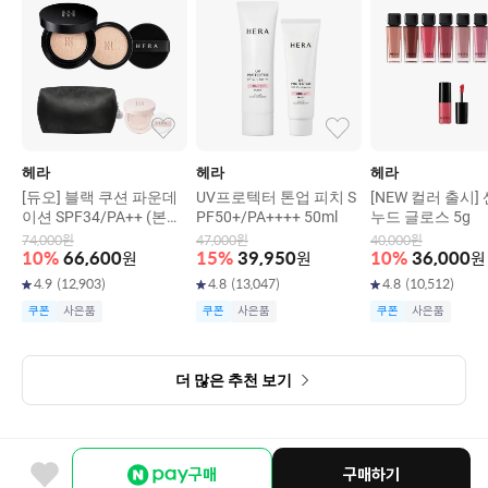
헤라
헤라
헤라
[듀오] 블랙 쿠션 파운데
UV프로텍터 톤업 피치 S
[NEW 컬러 출시]
이션 SPF34/PA++ (본품
PF50+/PA++++ 50ml
누드 글로스 5g
15g+리필15g)
74,000
원
47,000
원
40,000
원
10
%
66,600
원
15
%
39,950
원
10
%
36,000
원
4.9
(
12,903
)
4.8
(
13,047
)
4.8
(
10,512
)
쿠폰
사은품
쿠폰
사은품
쿠폰
사은품
더 많은 추천 보기
구매
구매하기