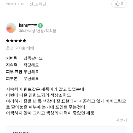
0
2026.07.19
신고/차단
kans*****
B
30대/여성/건성/칙칙함
옵션:
203호 베베
커버력
감쪽같아요
지속력
적당해요
피부 표현
무난해요
피부톤
무난해요
지속력이 틴트같은 제품이라 알고 있었는데
이번에 나온 연한느낌의 색상조차도
여리하게 즙을 낸 듯 색감이 잘 표현되서 매끈하고 얇게 비비크림으
로 깔아놓은 피부에 눈가에 포인트 주는것이
어색하지 않아 그리고 색상의 매력이 좋았던 제품
더 보기