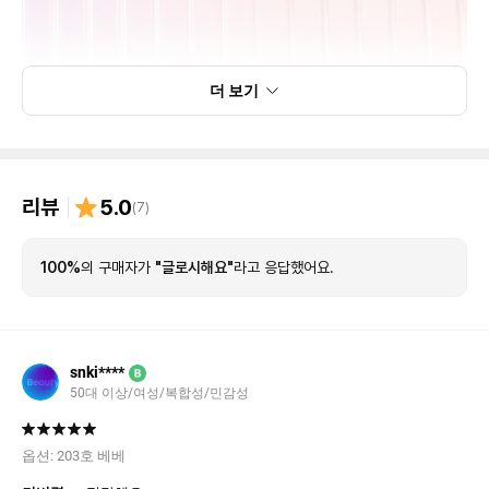
더 보기
리뷰
5.0
(
7
)
100%
의 구매자가
"글로시해요"
라고 응답했어요.
snki****
B
50대 이상/여성/복합성/민감성
옵션:
203호 베베