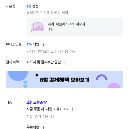
사은품
1
종
증정
뷰티포인트 전액 결제 시 제외
헤라
마블러스 PVC 파우치
1
개
안
뷰티포인트
1%
적립
내
결제 시 뷰티포인트 전액 사용 가능
안
결제 혜택
카드사 및 결제수단 할인
내
배송
안
지금 주문 시
내일 도착 88%
내
서울, 경기 주문 시
안
무료배송