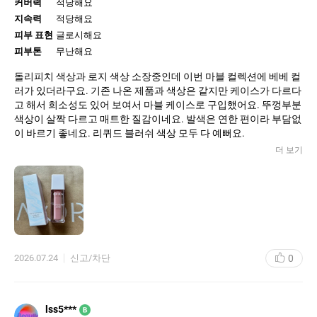
커버력
적당해요
지속력
적당해요
피부 표현
글로시해요
피부톤
무난해요
돌리피치 색상과 로지 색상 소장중인데 이번 마블 컬렉션에 베베 컬
러가 있더라구요. 기존 나온 제품과 색상은 같지만 케이스가 다르다
고 해서 희소성도 있어 보여서 마블 케이스로 구입했어요. 뚜껑부분
색상이 살짝 다르고 매트한 질감이네요. 발색은 연한 편이라 부담없
이 바르기 좋네요. 리퀴드 블러쉬 색상 모두 다 예뻐요.
더 보기
0
2026.07.24
신고/차단
lss5***
B