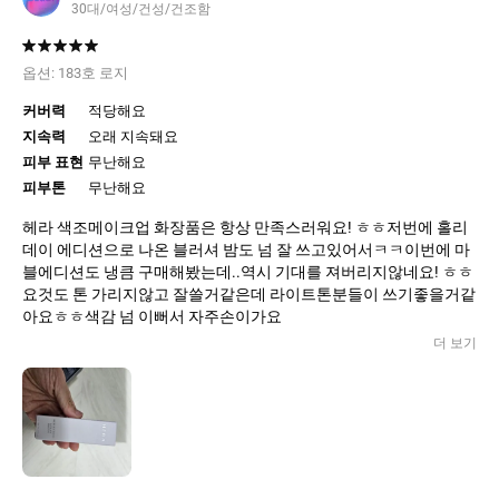
30대/여성/건성/건조함
옵션:
183호 로지
커버력
적당해요
지속력
오래 지속돼요
피부 표현
무난해요
피부톤
무난해요
헤라 색조메이크업 화장품은 항상 만족스러워요! ㅎㅎ저번에 홀리
데이 에디션으로 나온 블러셔 밤도 넘 잘 쓰고있어서ㅋㅋ이번에 마
블에디션도 냉큼 구매해봤는데..역시 기대를 져버리지않네요! ㅎㅎ
요것도 톤 가리지않고 잘쓸거같은데 라이트톤분들이 쓰기좋을거같
아요ㅎㅎ색감 넘 이뻐서 자주손이가요
더 보기