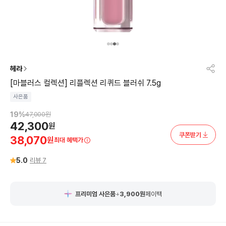
헤라
[마블러스 컬렉션] 리플렉션 리퀴드 블러쉬 7.5g
사은품
19
%
47,000
원
42,300
원
쿠폰받기
38,070
원
최대 혜택가
5.0
리뷰
7
프리미엄 사은품
+
3,900
원
페이백