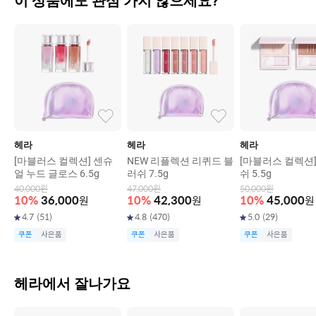
이 상품에도 관심 가지 않으세요?
헤라
헤라
헤라
[마블러스 컬렉션] 센슈
NEW 리플렉션 리퀴드 블
[마블러스 컬렉션]
얼 누드 글로스 6.5g
러쉬 7.5g
쉬 5.5g
40,000
원
47,000
원
50,000
원
10
%
36,000
원
10
%
42,300
원
10
%
45,000
원
4.7
(
51
)
4.8
(
470
)
5.0
(
29
)
쿠폰
사은품
쿠폰
사은품
쿠폰
사은품
헤라에서 잘나가요