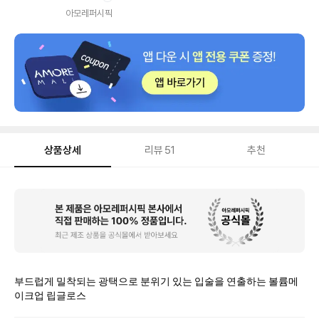
내
아모레퍼시픽
상품상세
리뷰
51
추천
상
품
상
세
부드럽게 밀착되는 광택으로 분위기 있는 입술을 연출하는 볼륨메
이크업 립글로스