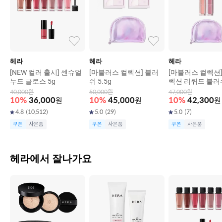
헤라
헤라
헤라
[NEW 컬러 출시] 센슈얼
[마블러스 컬렉션] 블러
[마블러스 컬렉션]
누드 글로스 5g
쉬 5.5g
렉션 리퀴드 블러쉬
40,000
원
50,000
원
47,000
원
10
%
36,000
원
10
%
45,000
원
10
%
42,300
원
4.8
(
10,512
)
5.0
(
29
)
5.0
(
7
)
쿠폰
사은품
쿠폰
사은품
쿠폰
사은품
헤라에서 잘나가요