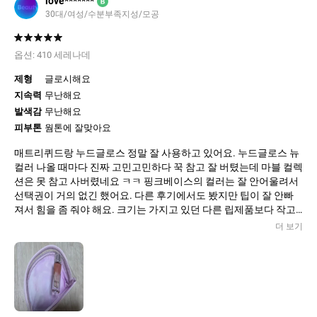
love*******
B
30대/여성/수분부족지성/모공
옵션:
410 세레나데
제형
글로시해요
지속력
무난해요
발색감
무난해요
피부톤
웜톤에 잘맞아요
매트리퀴드랑 누드글로스 정말 잘 사용하고 있어요. 누드글로스 뉴
컬러 나올 때마다 진짜 고민고민하다 꾹 참고 잘 버텼는데 마블 컬렉
션은 못 참고 사버렸네요 ㅋㅋ 핑크베이스의 컬러는 잘 안어울려서
선택권이 거의 없긴 했어요. 다른 후기에서도 봤지만 팁이 잘 안빠
져서 힘을 좀 줘야 해요. 크기는 가지고 있던 다른 립제품보다 작고
발색은 생각보단 약한 것 같습니다. 사진보단 더 원래 입술색처럼
더 보기
올라오는 것 같아서 자연스럽긴 합니다.