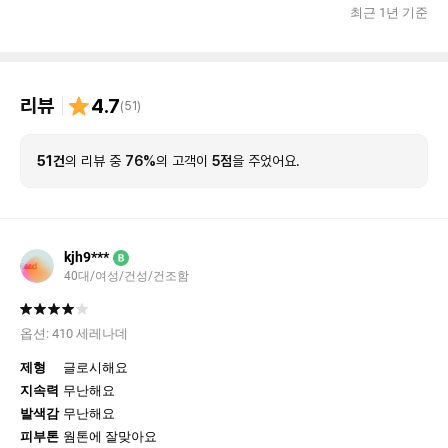
최근 1년 기준
리뷰
4.7
(
51
)
51건
의 리뷰 중
76%
의 고객이
5점
을 주었어요.
kjh9***
B
40대/여성/건성/건조함
옵션:
410 세레나데
제형
글로시해요
지속력
무난해요
발색감
무난해요
피부톤
웜톤에 잘맞아요