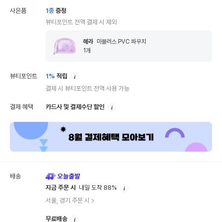
사은품
1
종
증정
뷰티포인트 전액 결제 시 제외
헤라
마블러스 PVC 파우치
1
개
안
뷰티포인트
1%
적립
내
결제 시 뷰티포인트 전액 사용 가능
안
결제 혜택
카드사 및 결제수단 할인
내
배송
안
지금 주문 시
내일 도착 88%
내
서울, 경기 주문 시
안
무료배송