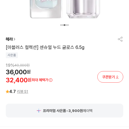
헤라
[마블러스 컬렉션] 센슈얼 누드 글로스 6.5g
사은품
19
%
40,000
원
36,000
원
쿠폰받기
32,400
원
최대 혜택가
4.7
리뷰
51
프리미엄 사은품
+
3,900
원
페이백