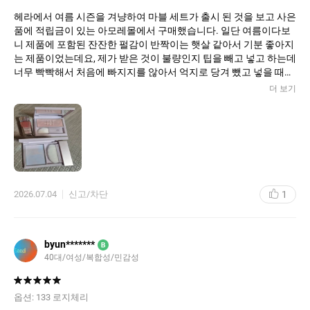
헤라에서 여름 시즌을 겨냥하여 마블 세트가 출시 된 것을 보고 사은
품에 적립금이 있는 아모레몰에서 구매했습니다. 일단 여름이다보
니 제품에 포함된 잔잔한 펄감이 반짝이는 햇살 같아서 기분 좋아지
는 제품이었는데요, 제가 받은 것이 불량인지 팁을 빼고 넣고 하는데
너무 빡빡해서 처음에 빠지지를 않아서 억지로 당겨 뺐고 넣을 때도
억지로 밀어 넣었는데 이 상태면 곧 팁이 뽑히지 않을까 걱정이네
더 보기
요. 펄이 있는 화이트층과 색조층이 고정되서 분리되어 있나 했더니
그건 아닌 것 같고 계속 쓰다보면 다 섞일 것 같아서 일부러 섞지는
않고 쓸 생각입니다. 재미있고 예쁜 제품 덕분에 기분 좋았네요.
1
2026.07.04
신고/차단
byun*******
B
40대/여성/복합성/민감성
옵션:
133 로지체리