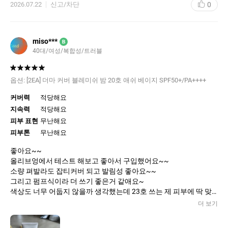
0
2026.07.22
신고/차단
miso***
B
40대/여성/복합성/트러블
옵션:
[2EA] 더마 커버 블레미쉬 밤 20호 애쉬 베이지 SPF50+/PA++++
커버력
적당해요
지속력
적당해요
피부 표현
무난해요
피부톤
무난해요
좋아요~~
올리브엉에서 테스트 해보고 좋아서 구입했어요~~
소량 펴발라도 잡티커버 되고 발림성 좋아요~~
그리고 펌프식이라 더 쓰기 좋은거 같애요~
색상도 너무 어둡지 않을까 생각했는데 23호 쓰는 제 피부에 딱 맞
는거같애요~~
더 보기
재구매 의사 잇습니다~