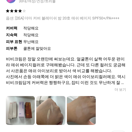
30대/여성/건성/트러블
옵션:
[2EA] 더마 커버 블레미쉬 밤 20호 애쉬 베이지 SPF50+/PA++++
커버력
적당해요
지속력
적당해요
피부 표현
무난해요
피부톤
쿨톤에 잘맞아요
비비크림은 정말 오랜만에 써보는데요. 얼굴톤이 살짝 어두운 편이
라 애쉬 베이지컬러로 구매해봤습니다. 근데 또 다른 컬러도 궁금해
서 사은품은 애쉬 아이보리로 받아서 색 비교를 해봤습니다.
사진에서 손등 아래쪽에 더 밝은 색이 애쉬 아이보리컬러예요. 역시
비비크림답게 커버력은 짱짱하구요, 잡티 이런 것도 무난하게 잘 가
려집니다. 두개구성 세트라서 하나는 선물로 주거나 아니면 그냥 써
더 보기
보고 괜찮으면 팍팍 사용하려구요.