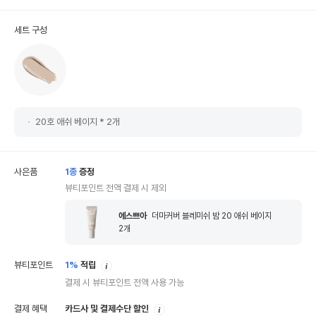
세트 구성
20호 애쉬 베이지 * 2개
사은품
1
종
증정
뷰티포인트 전액 결제 시 제외
에스쁘아
더마커버 블레미쉬 밤 20 애쉬 베이지
2
개
안
뷰티포인트
1%
적립
내
결제 시 뷰티포인트 전액 사용 가능
안
결제 혜택
카드사 및 결제수단 할인