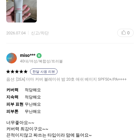
샘플도 많이 줘서 너무 좋아요~
에스쁘아 브랜드 좋아요^^
0
2026.07.04
신고/차단
miso***
B
40대/여성/복합성/트러블
한달 사용 리뷰
옵션:
[2EA] 더마 커버 블레미쉬 밤 20호 애쉬 베이지 SPF50+/PA++++
커버력
적당해요
지속력
적당해요
피부 표현
무난해요
피부톤
무난해요
너무좋아요~~
커버력 최강이구요~~
끈적이지않고 짜쓰는 타입이라 맘에 들어요~