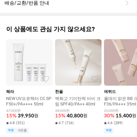
배송/교환/반품 안내
이 상품에도 관심 가지 않으세요?
헤라
한율
에뛰드
NEW UV프로텍터 CC SP
백화고 기미탄력 비비 크
올데이 맑은 BB 크
F50+/PA++++ 50ml
림 SPF40/PA++ 40ml
F36/PA+++ 35ml
47,000
원
48,000
원
22,000
원
15
%
39,950
원
15
%
40,800
원
30
%
15,400
원
4.8
(
351
)
4.7
(
716
)
4.6
(
289
)
쿠폰
사은품
쿠폰