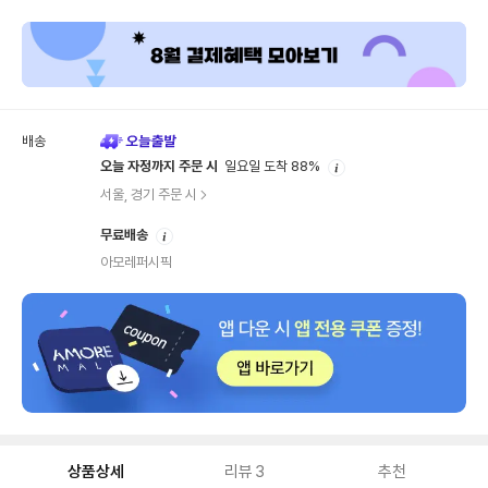
내
배송
안
오늘 자정까지 주문 시
일요일 도착 88%
내
서울, 경기 주문 시
안
무료배송
내
아모레퍼시픽
상품상세
리뷰
3
추천