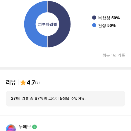
복합성
50%
피부타입별
건성
50%
최근 1년 기준
리뷰
4.7
(
3
)
3건
의 리뷰 중
67%
의 고객이
5점
을 주었어요.
누에보
B