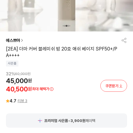
에스쁘아
[2EA] 더마 커버 블레미쉬 밤 20호 애쉬 베이지 SPF50+/P
A++++
사은품
32
%
60,000
원
45,000
원
쿠폰받기
40,500
원
최대 혜택가
4.7
리뷰
3
프리미엄 사은품
+
3,900
원
페이백