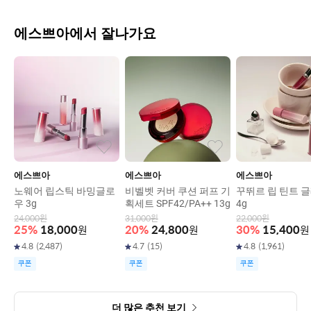
에스쁘아에서 잘나가요
에스쁘아
에스쁘아
에스쁘아
노웨어 립스틱 바밍글로
비벨벳 커버 쿠션 퍼프 기
꾸뛰르 립 틴트 
우 3g
획세트 SPF42/PA++ 13g
4g
24,000
원
31,000
원
22,000
원
25
%
18,000
원
20
%
24,800
원
30
%
15,400
원
4.8
(
2,487
)
4.7
(
15
)
4.8
(
1,961
)
쿠폰
쿠폰
쿠폰
더 많은 추천 보기