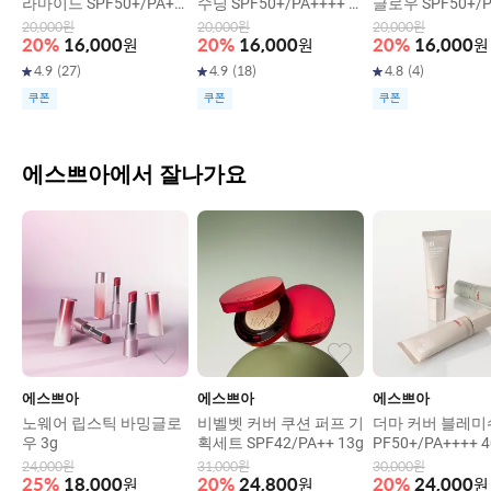
라마이드 SPF50+/PA++
수딩 SPF50+/PA++++ 5
글로우 SPF50+/P
++ 50ml
0ml
50ml
20,000
원
20,000
원
20,000
원
20
%
16,000
원
20
%
16,000
원
20
%
16,000
원
4.9
(
27
)
4.9
(
18
)
4.8
(
4
)
쿠폰
쿠폰
쿠폰
에스쁘아에서 잘나가요
에스쁘아
에스쁘아
에스쁘아
노웨어 립스틱 바밍글로
비벨벳 커버 쿠션 퍼프 기
더마 커버 블레미쉬
우 3g
획세트 SPF42/PA++ 13g
PF50+/PA++++ 4
24,000
원
31,000
원
30,000
원
25
%
18,000
원
20
%
24,800
원
20
%
24,000
원