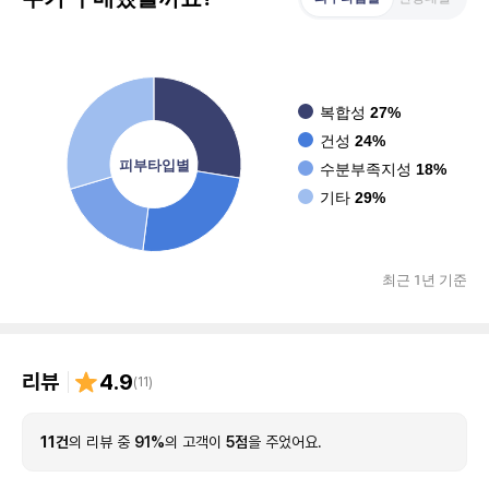
복합성
27%
건성
24%
피부타입별
수분부족지성
18%
기타
29%
최근 1년 기준
리뷰
4.9
(
11
)
11건
의 리뷰 중
91%
의 고객이
5점
을 주었어요.