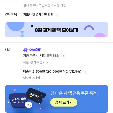
내
결제 시 뷰티포인트 전액 사용 가능
안
결제 혜택
카드사 및 결제수단 할인
내
배송
안
지금 주문 시
내일 도착 88%
내
서울, 경기 주문 시
안
배송비 2,500원
(20,000원 이상 무료배송)
내
아모레퍼시픽