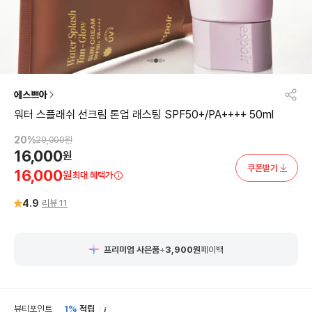
에스쁘아
워터 스플래쉬 선크림 톤업 래스팅 SPF50+/PA++++ 50ml
20
%
20,000
원
16,000
원
쿠폰받기
16,000
원
최대 혜택가
4.9
리뷰
11
프리미엄 사은품
+
3,900
원
페이백
안
뷰티포인트
1%
적립