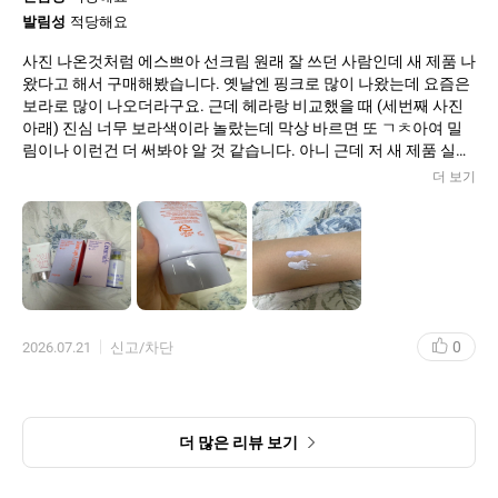
발림성
적당해요
사진 나온것처럼 에스쁘아 선크림 원래 잘 쓰던 사람인데 새 제품 나
왔다고 해서 구매해봤습니다. 옛날엔 핑크로 많이 나왔는데 요즘은
보라로 많이 나오더라구요. 근데 헤라랑 비교했을 때 (세번째 사진
아래) 진심 너무 보라색이라 놀랐는데 막상 바르면 또 ㄱㅊ아여 밀
림이나 이런건 더 써봐야 알 것 같습니다. 아니 근데 저 새 제품 실스
티커 끈덕이 덜남게 안되나여ㅜㅜㅜ 그건 진짜 불편해요
더 보기
0
2026.07.21
신고/차단
더 많은 리뷰 보기