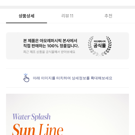
상품상세
리뷰
11
추천
상
품
상
세
아래 이미지를 터치하여 상세정보를 확대해보세요