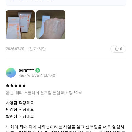
과하면 강시
적으면 썬크림효과×
적극추천!
아차!보송한 텍스처이지만 건조하지는 않음
0
2026.07.20
신고/차단
sora****
B
40대/여성/복합성/모공
옵션:
워터 스플래쉬 선크림 톤업 래스팅 50ml
사용감
적당해요
민감성
적당해요
발림성
적당해요
노화의 최대 적이 자외선이라는 사실을 알고 선크림을 더욱 열심히