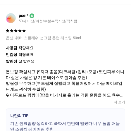
psei*
B
50대 이상/여성/수분부족지성/칙칙함
옵션:
워터 스플래쉬 선크림 톤업 래스팅 50ml
사용감
적당해요
민감성
적당해요
발림성
잘 발려요
톤보정 확실하고 유지력 좋음(다크써클+잡티+모공+뽀얀피부 아니
다 싶은 사람은 걍 기본 베이스로 깔아줌 추천)
발림성 우수하고(부드럽게 잘발리고 착붙어있어서 다음 메이크업
단계도 굉장히 수월함)
워터푸르프 짱짱에(땀을 바가지로 흘리는 격한 운동을 해도 육수같
이 표나게 밉게 흐르지 않을 정도라 어지간한 땀정도는 티도 안남)
더 보기
광은 광인데 물광 이런거나 윤기 이러거 아니고 오로라같은 빛의각
도따라 달라지는 그런 광이남프라이머와 거의 동급의 피부요철 커
나만의 TIP
버까지(이건 메이크업까지 해봐야 앎.손등 사진은 반은 바르고 반은
기존 썬크림양 생각하고 쭉짜서 한반에 발랐다 너무 놀람.처음
안바름)다재다능의 무적템
엔 소량씩 레이어링 추천
단!!양조절이 진짜 관건!