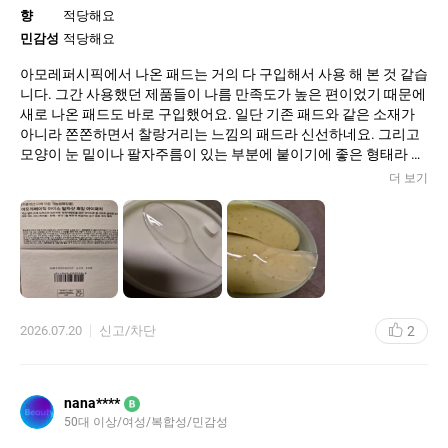
향
적당해요
민감성
적당해요
아모레퍼시픽에서 나온 패드는 거의 다 구입해서 사용 해 본 것 같습
니다. 그간 사용했던 제품들이 나름 만족도가 높은 편이었기 때문에
새로 나온 패드도 바로 구입했어요. 일단 기존 패드와 같은 소재가
아니라 쫀쫀하면서 찰랑거리는 느낌의 패드라 신선하네요. 그리고
모양이 눈 밑이나 팔자주름이 있는 부분에 붙이기에 좋은 형태라 마
음에 들어요. 사진으로 보기에도 착 달라붙어서 사용감이 되게 좋을
더 보기
것 같이 보였는데 실제로 써보니 착 달라붙기는 하지만 눈 바로 밑은
광대뼈가 있는 부분이라 굴곡이 져서 그런지 약간의 흘러내림이 있
어서 두어번 만지작거려야 했어요. 하지만 눈밑이나 입가 주변에 쓰
기 너무 편하고 좋습니다. 패드만큼 수분이 적셔져있진 않지만 소재
특성상 자체적으로 머금고 있는 에센스가 충분하게 느껴지구요. 제
기준에는 향이 강하진 않고(뚜껑만 열었을 때는 향을 별로 느끼지
못했습니다.) 패드에 코를 대었을 때 은은한 녹차향이 나는 정도라
2
2026.07.20
신고/차단
서 향도 마음에 듭니다. 온도를 낮춰 사용하면 쿨링감이 정말 잘 느
껴져서 피부 진정에도 좋을 듯 해요. 20분 정도 붙였다 떼어보니 촉
촉함이 남아있고 일시적으로 밝아진 느낌도 나는데 주름 개선 등의
효과는 좀 더 꾸준히 사용해 봐야 알 것 같네요. 약간은 끈적한 에센
nana****
B
스인데 패드를 떼고 보면 피부에 흡수되고 그 위에 얇은 코팅막까지
50대 이상/여성/복합성/민감성
생긴 느낌입니다. 기존 패드를 이 제품으로 완전히 바꾸기는 어렵고