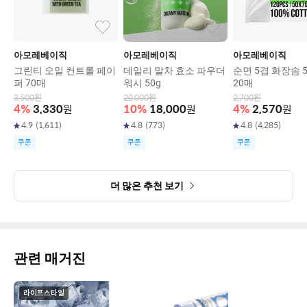
아모레베이직
아모레베이직
아모레베이직
그린티 오일 컨트롤 페이
데일리 말차 효소 파우더
순면 5겹 화장솜 50
퍼 70매
워시 50g
20매
3,500
원
20,000
원
2,700
원
4
%
3,330
원
10
%
18,000
원
4
%
2,570
원
4.9
(
1,611
)
4.8
(
773
)
4.8
(
4,285
)
쿠폰
쿠폰
쿠폰
더 많은 추천 보기
관련 매거진
라이프스타일