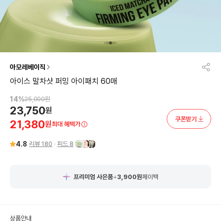
아모레베이직
아이스 말차샷 퍼밍 아이패치 60매
14
%
25,000
원
23,750
원
쿠폰받기
21,380
원
최대 혜택가
4.8
리뷰
180
피드
8
프리미엄 사은품
+
3,900
원
페이백
상품안내