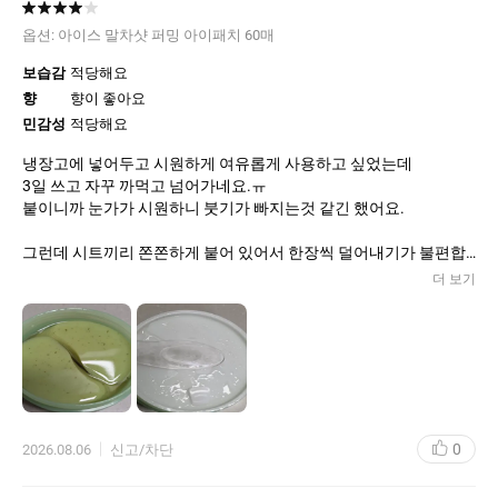
추가적으로 구입해야 하는 제품이라서 할인이 되지 않는다면 살짝
부담되는 가격이긴 하네요. 계속 구입은 하겠지만 뷰티포인트 사용
옵션:
아이스 말차샷 퍼밍 아이패치 60매
이 안 되는 제품이라 아쉽기도 합니다.
보습감
적당해요
향
향이 좋아요
민감성
적당해요
냉장고에 넣어두고 시원하게 여유롭게 사용하고 싶었는데
3일 쓰고 자꾸 까먹고 넘어가네요.ㅠ
붙이니까 눈가가 시원하니 붓기가 빠지는것 같긴 했어요.
그런데 시트끼리 쫀쫀하게 붙어 있어서 한장씩 덜어내기가 불편합
니다.
더 보기
동봉된 스푼으로 듬뿍 덜어내서 붙여라는 의도 같은데 미끄덩거리
는게 꺼내기 번거로워 그냥 손으로 꺼내게 됩니다.
스푼과 집게 같이 있었으면 더 편할것 같네요.
사은품 문어괄사는 휴대용으로 들고 다니며 피곤할때 문질문질 잘
사용하고 있어요.
오늘부터 다시 제대로 사용해 보려 합니다
0
2026.08.06
신고/차단