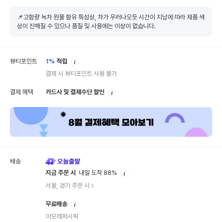
📌고함량 녹차 원물 함유 특성상, 차가 우러나오듯 시간이 지남에 따라 제품 색
상이 진해질 수 있으나 품질 및 사용에는 이상이 없습니다.
안
뷰티포인트
1%
적립
내
결제 시 뷰티포인트 사용 불가
안
결제 혜택
카드사 및 결제수단 할인
내
배송
안
지금 주문 시
내일 도착 88%
내
서울, 경기 주문 시
안
무료배송
내
아모레퍼시픽