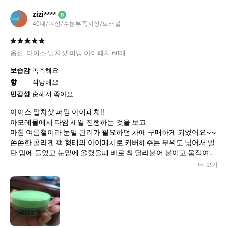
zizi****
B
40대/여성/수분부족지성/트러블
옵션:
아이스 말차샷 퍼밍 아이패치 60매
보습감
촉촉해요
향
적당해요
민감성
순해서 좋아요
아이스 말차샷 퍼밍 아이패치!!
아모레몰에서 타임 세일 진행하는 것을 보고
마침 여름철이라 눈밑 관리가 필요하던 차에 구매하게 되었어요~~
쫀쫀한 콜라겐 팩 형태의 아이패치로 커버해주는 부위도 넓어서 일
단 맘에 들었고 눈밑에 올렸을때 바로 착 달라붙어 붙이고 움직여도
전혀 움직임 없이 잘 고정되어 있어요~ 아직 개선된 부분이 눈에 띄
더 보기
지 않지만
눈 밑에 영양을 듬뿍 주는 만큼 미백과 주름에 좋은 효과 있길 바래
봐용~