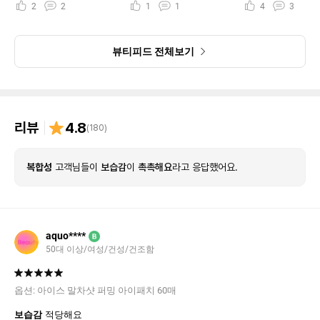
2
2
1
1
4
3
뷰티피드 전체보기
리뷰
4.8
(
180
)
복합성
고객님들이
보습감
이
촉촉해요
라고 응답했어요.
aquo****
B
50대 이상/여성/건성/건조함
옵션:
아이스 말차샷 퍼밍 아이패치 60매
보습감
적당해요