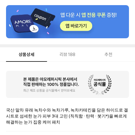
상품상세
리뷰
188
추천
상
품
상
세
국산 말차 유래 녹차수와 녹차가루, 녹차카테킨을 담은 하이드로 겔
시트로 섬세한 눈가 피부 3대 고민 (칙칙함 · 탄력 · 붓기*)을 빠르게
해결하는 눈가 집중 케어 패치