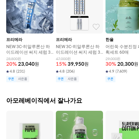
프리메라
프리메라
한율
NEW 3C-히알루론산 하
NEW 3C-히알루론산 하
어린쑥 수분진정 
이드레이션 써지 세럼 30
이드레이션 써지 세럼 30
획세트 60매
g
g*2입
28,800
원
47,000
원
29,000
원
20
%
23,040
원
15
%
39,950
원
30
%
20,300
원
4.8
(
231
)
4.8
(
206
)
4.9
(
7,609
)
쿠폰
사은품
쿠폰
사은품
쿠폰
아모레베이직에서 잘나가요