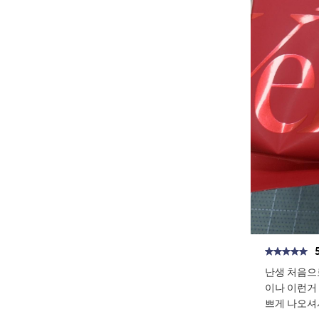
난생 처음으
이나 이런거
쁘게 나오셔