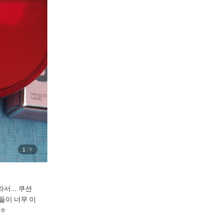
1
9
/
... 쿠션
들이 너무 이
ㅎㅎ