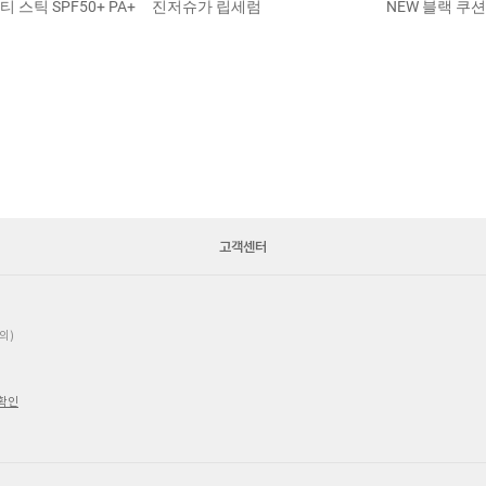
 스틱 SPF50+ PA+
진저슈가 립세럼
NEW 블랙 쿠
고객센터
의)
 확인