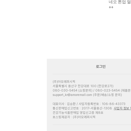
네오 톤업 멀티
++
로그인
(주)아모레퍼시픽
서울특별시 용산구 한강대로 100 (한강로2가)
080-030-5454 (쇼핑문의) / 080-023-5454 (제품문
support_kr@amoremall.com (주문/배송/쇼핑 문의)
대표이사 : 김승환 / 사업자등록번호 : 106-86-43373
통신판매업신고번호 : 2017-서울용산-1308
사업자 정보
건강기능식품판매업 영업신고증 제8호
호스팅제공자 : (주)아모레퍼시픽