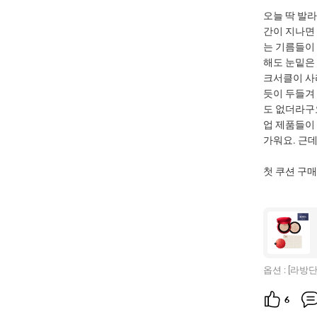
오늘 딱 발
간이 지나면
는 기름들이 
해도 눈밑은
크서클이 사
듯이 두들겨
도 없더라구
업 제품들이
가워요. 근데
첫 쿠션 구매
옵션 :
[라방단
6