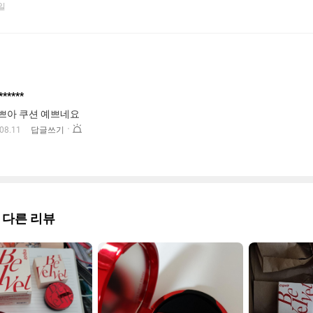
9일
******
쁘아 쿠션 예쁘네요
신
08.11
답글쓰기
고
하
기
 다른 리뷰