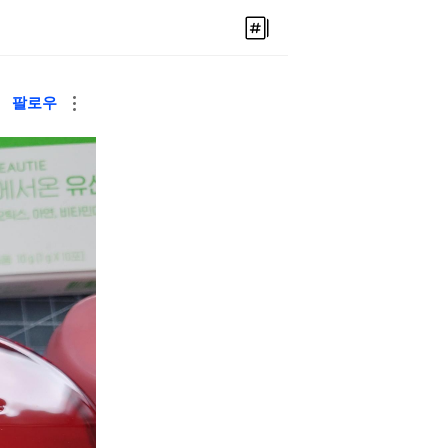
팔로우
추
가
기
능
더
보
기