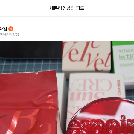
레몬라임님의 피드
라임
RUNNER
30대/복합성