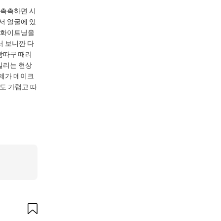
 촉촉하면 시
서 얼굴에 있
떤 화이트닝을
 보니깐 다
빰따구 때리
밀리는 현상
 제가 메이크
도 가렵고 따