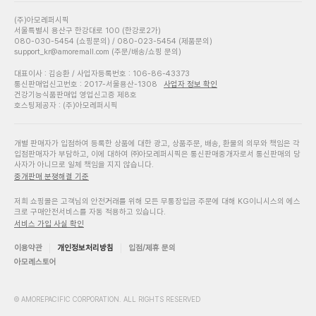
(주)아모레퍼시픽
서울특별시 용산구 한강대로 100 (한강로2가)
080-030-5454 (쇼핑문의) / 080-023-5454 (제품문의)
support_kr@amoremall.com (주문/배송/쇼핑 문의)
대표이사 : 김승환 / 사업자등록번호 : 106-86-43373
통신판매업신고번호 : 2017-서울용산-1308
사업자 정보 확인
건강기능식품판매업 영업신고증 제8호
호스팅제공자 : (주)아모레퍼시픽
개별 판매자가 입점하여 등록한 상품에 대한 광고, 상품주문, 배송, 환불의 의무와 책임은 각
입점판매자가 부담하고, 이에 대하여 ㈜아모레퍼시픽은 통신판매중개자로서 통신판매의 당
사자가 아니므로 일체 책임을 지지 않습니다.
중개판매 분쟁해결 기준
저희 쇼핑몰은 고객님의 안전거래를 위해 모든 무통장입금 주문에 대해 KG이니시스의 에스
크로 구매안전서비스를 자동 적용하고 있습니다.
서비스 가입 사실 확인
이용약관
개인정보처리방침
입점/제휴 문의
아모레스토어
© AMOREPACIFIC CORPORATION. ALL RIGHTS RESERVED