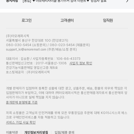
공지사항
[통합] 🌳아모레리사이클 X 노플라스틱선데이 굿즈 포토리뷰 이벤트🌳 당첨자 발표
네이버페이 8월 은행/증권사 시스템 점검 일정 안내
로그인
고객센터
임직원
(주)아모레퍼시픽
서울특별시 용산구 한강대로 100 (한강로2가)
080-030-5454 (쇼핑문의) / 080-023-5454 (제품문의)
support_kr@amoremall.com (주문/배송/쇼핑 문의)
대표이사 : 김승환 / 사업자등록번호 : 106-86-43373
통신판매업신고번호 : 2017-서울용산-1308
사업자 정보 확인
건강기능식품판매업 영업신고증 제8호
호스팅제공자 : (주)아모레퍼시픽
개별 판매자가 입점하여 등록한 상품에 대한 광고, 상품주문, 배송, 환불의 의무와 책임은 각
입점판매자가 부담하고, 이에 대하여 ㈜아모레퍼시픽은 통신판매중개자로서 통신판매의 당
사자가 아니므로 일체 책임을 지지 않습니다.
중개판매 분쟁해결 기준
저희 쇼핑몰은 고객님의 안전거래를 위해 모든 무통장입금 주문에 대해 KG이니시스의 에스
크로 구매안전서비스를 자동 적용하고 있습니다.
서비스 가입 사실 확인
이용약관
개인정보처리방침
입점/제휴 문의