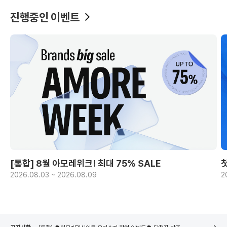
진행중인 이벤트
[통합] 8월 아모레위크! 최대 75% SALE
2026.08.03 ~ 2026.08.09
2
[통합] 🌳아모레리사이클 X 노플라스틱선데이 굿즈 포토리뷰 이벤트🌳 당첨자 발표
네이버페이 8월 은행/증권사 시스템 점검 일정 안내
[통합] 🌳아모레리사이클 용기수거 참여 이벤트🌳 당첨자 발표