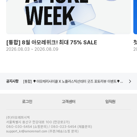
[통합] 8월 아모레위크! 최대 75% SALE
2026.08.03 ~ 2026.08.09
2
[통합] 🌳아모레리사이클 X 노플라스틱선데이 굿즈 포토리뷰 이벤트🌳 당첨자 발표
네이버페이 8월 은행/증권사 시스템 점검 일정 안내
[통합] 🌳아모레리사이클 용기수거 참여 이벤트🌳 당첨자 발표
공지사항
[통합] 🌳아모레리사이클 X 노플라스틱선데이 굿즈 포토리뷰 이벤트🌳 당첨자 발표
네이버페이 8월 은행/증권사 시스템 점검 일정 안내
로그인
고객센터
임직원
(주)아모레퍼시픽
서울특별시 용산구 한강대로 100 (한강로2가)
080-030-5454 (쇼핑문의) / 080-023-5454 (제품문의)
support_kr@amoremall.com (주문/배송/쇼핑 문의)