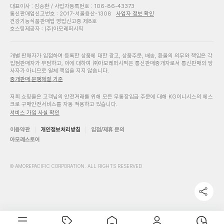
대표이사 : 김승환 / 사업자등록번호 : 106-86-43373
통신판매업신고번호 : 2017-서울용산-1308
사업자 정보 확인
건강기능식품판매업 영업신고증 제8호
호스팅제공자 : (주)아모레퍼시픽
개별 판매자가 입점하여 등록한 상품에 대한 광고, 상품주문, 배송, 환불의 의무와 책임은 각
입점판매자가 부담하고, 이에 대하여 ㈜아모레퍼시픽은 통신판매중개자로서 통신판매의 당
사자가 아니므로 일체 책임을 지지 않습니다.
중개판매 분쟁해결 기준
저희 쇼핑몰은 고객님의 안전거래를 위해 모든 무통장입금 주문에 대해 KG이니시스의 에스
크로 구매안전서비스를 자동 적용하고 있습니다.
서비스 가입 사실 확인
이용약관
개인정보처리방침
입점/제휴 문의
아모레스토어
© AMOREPACIFIC CORPORATION. ALL RIGHTS RESERVED