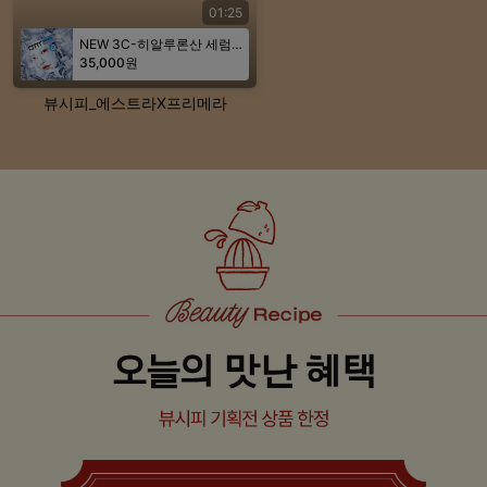
01:25
NEW 3C-히알루론산 세럼 메가 샷 겔 마스크 세트 36g*5매
35,000원
뷰시피_에스트라X프리메라