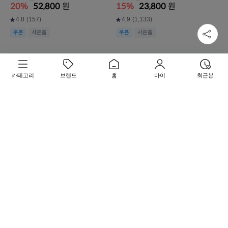
20%
52,800
원
15%
23,800
원
4.8
(157)
4.9
(1,133)
쿠폰
사은품
쿠폰
사은품
카테고리
브랜드
홈
마이
최근본
에스트라
에이시카365 리페어 크림pH4.5
60ml
30,000원
15%
25,500
원
4.8
(1,132)