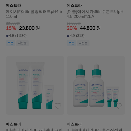
에스트라
에스트라
에이시카365 쿨링팩패드pH4.5
[더블]에이시카365 수분토너pH
110ml
4.5 200ml*2EA
28,000원
56,000원
15%
23,800
원
20%
44,800
원
4.9
(1,530)
4.9
(318)
쿠폰
사은품
쿠폰
사은품
에스트라
에스트라
[더블]에이시카365 리페어 크림
[더블]에이시카365 흔적진정세