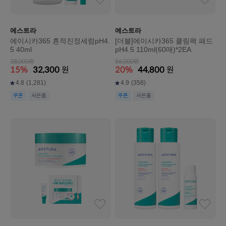
에스트라
에스트라
에이시카365 흔적진정세럼pH4.
[더블]에이시카365 쿨링팩 패드
5 40ml
pH4.5 110ml(60매)*2EA
38,000원
56,000원
15%
32,300
원
20%
44,800
원
4.8
(1,281)
4.9
(358)
쿠폰
사은품
쿠폰
사은품