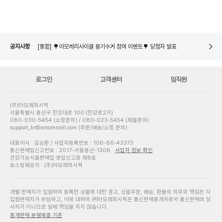
[통합] 🌳아모레리사이클 X 노플라스틱선데이 굿즈 포토리뷰 이벤트🌳 당첨자 발표
네이버페이 8월 은행/증권사 시스템 점검 일정 안내
[통합] 🌳아모레리사이클 용기수거 참여 이벤트🌳 당첨자 발표
공지사항
[통합] 🌳아모레리사이클 X 노플라스틱선데이 굿즈 포토리뷰 이벤트🌳 당첨자 발표
네이버페이 8월 은행/증권사 시스템 점검 일정 안내
로그인
고객센터
임직원
(주)아모레퍼시픽
서울특별시 용산구 한강대로 100 (한강로2가)
080-030-5454 (쇼핑문의) / 080-023-5454 (제품문의)
support_kr@amoremall.com (주문/배송/쇼핑 문의)
대표이사 : 김승환 / 사업자등록번호 : 106-86-43373
통신판매업신고번호 : 2017-서울용산-1308
사업자 정보 확인
건강기능식품판매업 영업신고증 제8호
호스팅제공자 : (주)아모레퍼시픽
개별 판매자가 입점하여 등록한 상품에 대한 광고, 상품주문, 배송, 환불의 의무와 책임은 각
입점판매자가 부담하고, 이에 대하여 ㈜아모레퍼시픽은 통신판매중개자로서 통신판매의 당
사자가 아니므로 일체 책임을 지지 않습니다.
중개판매 분쟁해결 기준