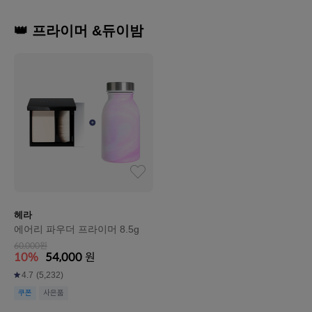
👑 프라이머 &듀이밤
헤라
에어리 파우더 프라이머 8.5g
60,000원
10%
54,000
원
4.7
(5,232)
쿠폰
사은품