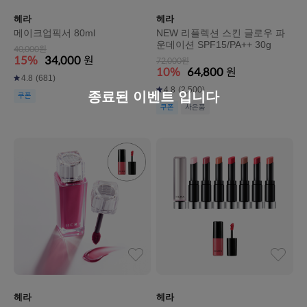
헤라
헤라
메이크업픽서 80ml
NEW 리플렉션 스킨 글로우 파
운데이션 SPF15/PA++ 30g
40,000원
15%
34,000
원
72,000원
10%
64,800
원
4.8
(681)
4.8
(2,500)
종료된 이벤트 입니다
쿠폰
쿠폰
사은품
헤라
헤라