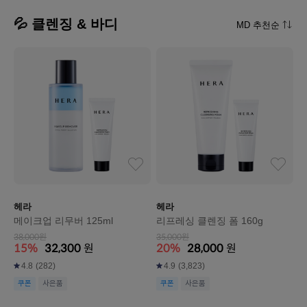
💦 클렌징 & 바디
MD 추천순
헤라
헤라
메이크업 리무버 125ml
리프레싱 클렌징 폼 160g
38,000원
35,000원
15%
32,300
원
20%
28,000
원
4.8
(282)
4.9
(3,823)
쿠폰
사은품
쿠폰
사은품