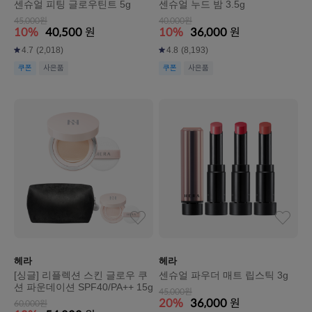
센슈얼 피팅 글로우틴트 5g
센슈얼 누드 밤 3.5g
45,000원
40,000원
10%
40,500
원
10%
36,000
원
4.7
(2,018)
4.8
(8,193)
쿠폰
사은품
쿠폰
사은품
헤라
헤라
[싱글] 리플렉션 스킨 글로우 쿠
센슈얼 파우더 매트 립스틱 3g
션 파운데이션 SPF40/PA++ 15g
45,000원
20%
36,000
원
60,000원