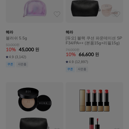
헤라
헤라
블러쉬 5.5g
[듀오] 블랙 쿠션 파운데이션 SP
F34/PA++ (본품15g+리필15g)
50,000원
10%
45,000
원
74,000원
10%
66,600
원
4.9
(3,142)
4.9
(12,897)
쿠폰
사은품
쿠폰
사은품