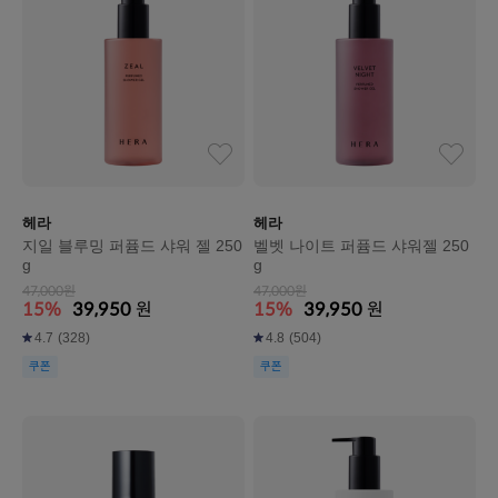
헤라
헤라
지일 블루밍 퍼퓸드 샤워 젤 250
벨벳 나이트 퍼퓸드 샤워젤 250
g
g
47,000원
47,000원
15%
39,950
원
15%
39,950
원
4.7
(328)
4.8
(504)
쿠폰
쿠폰