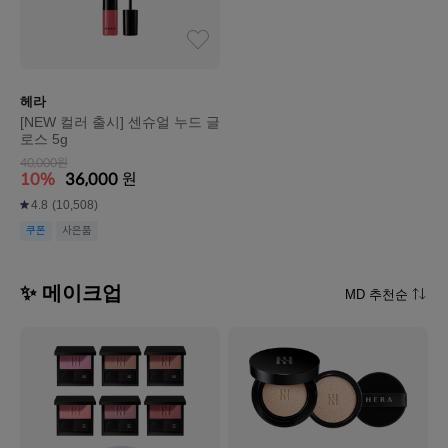
헤라
[NEW 컬러 출시] 센슈얼 누드 글
로스 5g
40,000원
10%
36,000
원
4.8
(10,508)
쿠폰
사은품
✨ 메이크업
MD 추천순