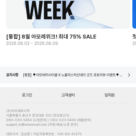
[통합] 8월 아모레위크! 최대 75% SALE
2026.08.03 ~ 2026.08.09
2
[통합] 🌳아모레리사이클 X 노플라스틱선데이 굿즈 포토리뷰 이벤트🌳 당첨자 발표
네이버페이 8월 은행/증권사 시스템 점검 일정 안내
[통합] 🌳아모레리사이클 용기수거 참여 이벤트🌳 당첨자 발표
공지사항
[통합] 🌳아모레리사이클 X 노플라스틱선데이 굿즈 포토리뷰 이벤트🌳 당첨자 발표
네이버페이 8월 은행/증권사 시스템 점검 일정 안내
로그인
고객센터
임직원
(주)아모레퍼시픽
서울특별시 용산구 한강대로 100 (한강로2가)
080-030-5454 (쇼핑문의) / 080-023-5454 (제품문의)
support_kr@amoremall.com (주문/배송/쇼핑 문의)
대표이사 : 김승환 / 사업자등록번호 : 106-86-43373