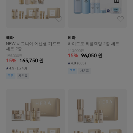
헤라
헤라
NEW 시그니아 에센셜 기프트
하이드로 리플렉팅 2종 세트
세트 2종
113,000원
15%
96,050
원
195,000원
15%
165,750
원
4.9
(665)
4.9
(1,748)
쿠폰
사은품
쿠폰
사은품