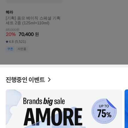
헤라
[기획] 옴므 베이직 스페셜 기획
세트 2종 (125ml+110ml)
88,000원
20%
70,400
원
4.8
(5,521)
쿠폰
사은품
진행중인 이벤트