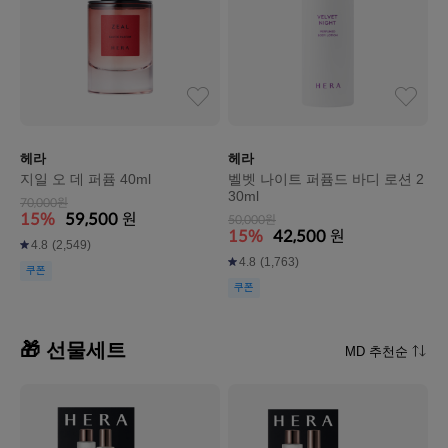
헤라
헤라
지일 오 데 퍼퓸 40ml
벨벳 나이트 퍼퓸드 바디 로션 2
30ml
70,000원
15%
59,500
원
50,000원
15%
42,500
원
4.8
(2,549)
4.8
(1,763)
쿠폰
쿠폰
🎁 선물세트
MD 추천순