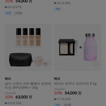
10%
54,000
원
4.8
(3,385)
4.8
(5,075)
쿠폰
쿠폰
사은품
헤라
헤라
실키 스테이 24H 롱웨어 파운데
에어리 파우더 프라이머 8.5g
이션 SPF20/PA++ 30g
60,000원
10%
54,000
원
70,000원
10%
63,000
원
4.7
(5,232)
4.8
(8,103)
쿠폰
사은품