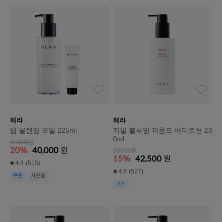
헤라
헤라
딥 클렌징 오일 225ml
지일 블루밍 퍼퓸드 바디로션 23
0ml
50,000원
20%
40,000
원
50,000원
15%
42,500
원
4.8
(515)
4.8
(527)
쿠폰
사은품
쿠폰