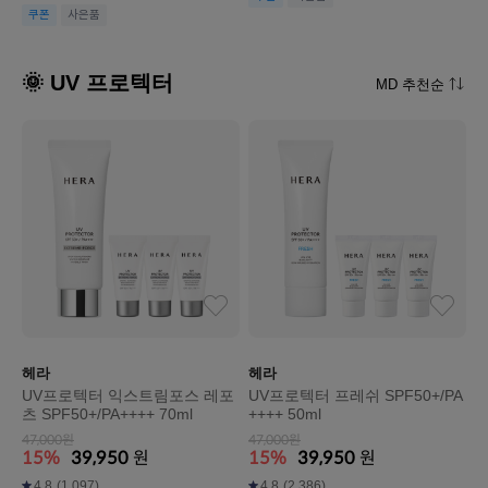
쿠폰
사은품
🌞 UV 프로텍터
MD 추천순
헤라
헤라
UV프로텍터 익스트림포스 레포
UV프로텍터 프레쉬 SPF50+/PA
츠 SPF50+/PA++++ 70ml
++++ 50ml
47,000원
47,000원
15%
39,950
원
15%
39,950
원
4.8
(1,097)
4.8
(2,386)