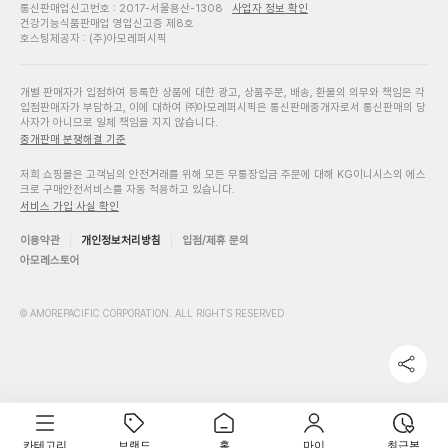
통신판매업신고번호 : 2017-서울용산-1308
사업자 정보 확인
건강기능식품판매업 영업신고증 제8호
호스팅제공자 : (주)아모레퍼시픽
개별 판매자가 입점하여 등록한 상품에 대한 광고, 상품주문, 배송, 환불의 의무와 책임은 각
입점판매자가 부담하고, 이에 대하여 ㈜아모레퍼시픽은 통신판매중개자로서 통신판매의 당
사자가 아니므로 일체 책임을 지지 않습니다.
중개판매 분쟁해결 기준
저희 쇼핑몰은 고객님의 안전거래를 위해 모든 무통장입금 주문에 대해 KG이니시스의 에스
크로 구매안전서비스를 자동 적용하고 있습니다.
서비스 가입 사실 확인
이용약관
개인정보처리방침
입점/제휴 문의
아모레스토어
© AMOREPACIFIC CORPORATION. ALL RIGHTS RESERVED
카테고리
브랜드
홈
마이
최근본