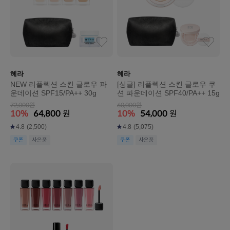
헤라
헤라
NEW 리플렉션 스킨 글로우 파
[싱글] 리플렉션 스킨 글로우 쿠
운데이션 SPF15/PA++ 30g
션 파운데이션 SPF40/PA++ 15g
72,000원
60,000원
10%
64,800
원
10%
54,000
원
4.8
(2,500)
4.8
(5,075)
쿠폰
사은품
쿠폰
사은품