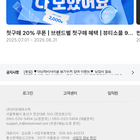
첫구매 20% 쿠폰 | 브랜드별 첫구매 혜택 | 뷰티소품 990원~
2025.07.01 ~ 2026.08.31
2
[통합] 🌳아모레리사이클 X 노플라스틱선데이 굿즈 포토리뷰 이벤트🌳 당첨자 발표
네이버페이 8월 은행/증권사 시스템 점검 일정 안내
[통합] 🌳아모레리사이클 용기수거 참여 이벤트🌳 당첨자 발표
공지사항
[통합] 🌳아모레리사이클 X 노플라스틱선데이 굿즈 포토리뷰 이벤트🌳 당첨자 발표
네이버페이 8월 은행/증권사 시스템 점검 일정 안내
로그인
고객센터
임직원
(주)아모레퍼시픽
서울특별시 용산구 한강대로 100 (한강로2가)
080-030-5454 (쇼핑문의) / 080-023-5454 (제품문의)
support_kr@amoremall.com (주문/배송/쇼핑 문의)
대표이사 : 김승환 / 사업자등록번호 : 106-86-43373
통신판매업신고번호 : 2017-서울용산-1308
사업자 정보 확인