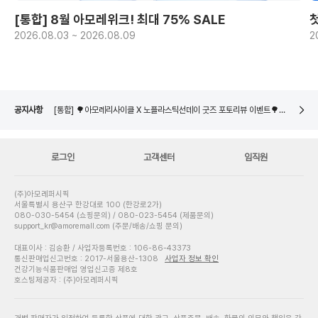
[통합] 8월 아모레위크! 최대 75% SALE
2026.08.03 ~ 2026.08.09
2
[통합] 🌳아모레리사이클 X 노플라스틱선데이 굿즈 포토리뷰 이벤트🌳 당첨자 발표
네이버페이 8월 은행/증권사 시스템 점검 일정 안내
[통합] 🌳아모레리사이클 용기수거 참여 이벤트🌳 당첨자 발표
공지사항
[통합] 🌳아모레리사이클 X 노플라스틱선데이 굿즈 포토리뷰 이벤트🌳 당첨자 발표
네이버페이 8월 은행/증권사 시스템 점검 일정 안내
로그인
고객센터
임직원
(주)아모레퍼시픽
서울특별시 용산구 한강대로 100 (한강로2가)
080-030-5454 (쇼핑문의) / 080-023-5454 (제품문의)
support_kr@amoremall.com (주문/배송/쇼핑 문의)
대표이사 : 김승환 / 사업자등록번호 : 106-86-43373
통신판매업신고번호 : 2017-서울용산-1308
사업자 정보 확인
건강기능식품판매업 영업신고증 제8호
호스팅제공자 : (주)아모레퍼시픽