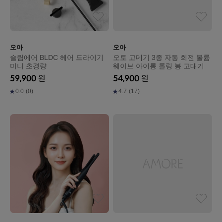
오아
오아
슬림에어 BLDC 헤어 드라이기
오토 고데기 3종 자동 회전 볼륨
미니 초경량
웨이브 아이롱 롤링 봉 고대기
59,900
원
54,900
원
0.0
(0)
4.7
(17)