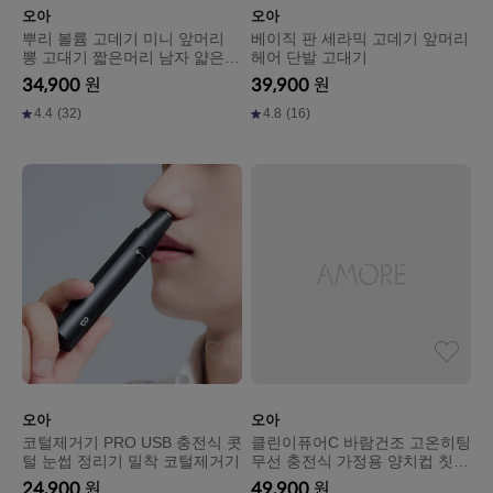
오아
오아
뿌리 볼륨 고데기 미니 앞머리
베이직 판 세라믹 고데기 앞머리
뽕 고대기 짧은머리 남자 얇은고
헤어 단발 고대기
데기
34,900
원
39,900
원
4.4
(32)
4.8
(16)
오아
오아
코털제거기 PRO USB 충전식 콧
클린이퓨어C 바람건조 고온히팅
털 눈썹 정리기 밀착 코털제거기
무선 충전식 가정용 양치컵 칫솔
살균기
24,900
원
49,900
원