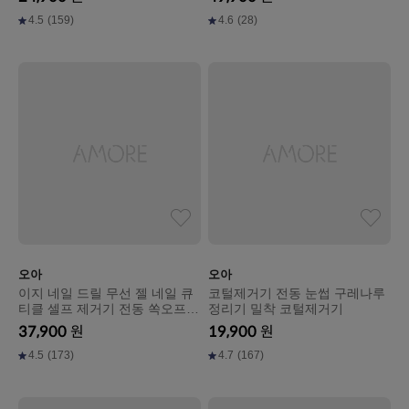
4.5
(159)
4.6
(28)
오아
오아
이지 네일 드릴 무선 젤 네일 큐
코털제거기 전동 눈썹 구레나루
티클 셀프 제거기 전동 쏙오프
정리기 밀착 코털제거기
손톱 발톱 정리기 그라인더 세신
37,900
원
19,900
원
드릴
4.5
(173)
4.7
(167)