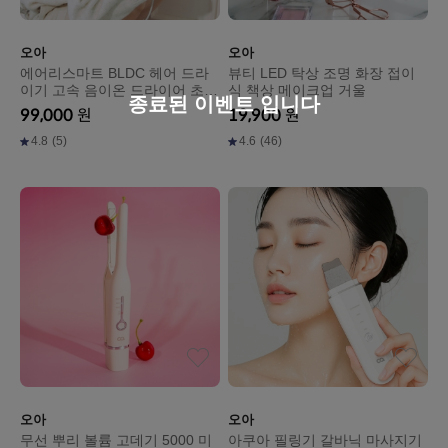
오아
오아
에어리스마트 BLDC 헤어 드라
뷰티 LED 탁상 조명 화장 접이
이기 고속 음이온 드라이어 초경
식 책상 메이크업 거울
종료된 이벤트 입니다
량 저소음 항공모터
99,000
원
19,900
원
4.8
(5)
4.6
(46)
오아
오아
무선 뿌리 볼륨 고데기 5000 미
아쿠아 필링기 갈바닉 마사지기