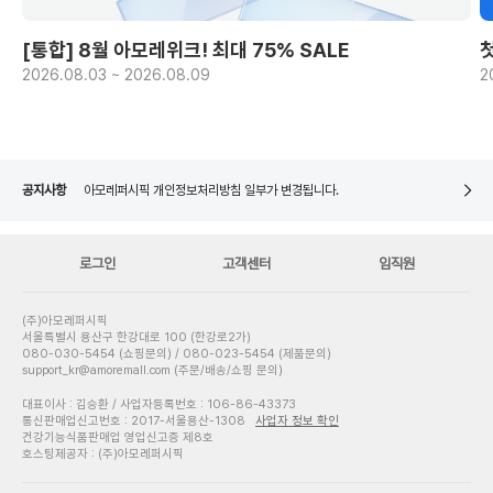
[통합] 8월 아모레위크! 최대 75% SALE
2026.08.03 ~ 2026.08.09
2
아모레퍼시픽 개인정보처리방침 일부가 변경됩니다.
네이버페이 8월 은행/증권사 시스템 점검 일정 안내
[주말특가] 중복 기념 구매 추첨 이벤트 당첨자 발표
공지사항
아모레퍼시픽 개인정보처리방침 일부가 변경됩니다.
네이버페이 8월 은행/증권사 시스템 점검 일정 안내
로그인
고객센터
임직원
(주)아모레퍼시픽
서울특별시 용산구 한강대로 100 (한강로2가)
080-030-5454 (쇼핑문의) / 080-023-5454 (제품문의)
support_kr@amoremall.com (주문/배송/쇼핑 문의)
대표이사 : 김승환 / 사업자등록번호 : 106-86-43373
통신판매업신고번호 : 2017-서울용산-1308
사업자 정보 확인
건강기능식품판매업 영업신고증 제8호
호스팅제공자 : (주)아모레퍼시픽