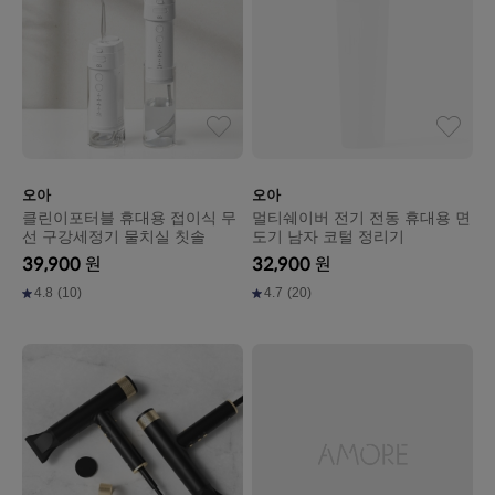
오아
오아
클린이포터블 휴대용 접이식 무
멀티쉐이버 전기 전동 휴대용 면
선 구강세정기 물치실 칫솔
도기 남자 코털 정리기
39,900
원
32,900
원
4.8
(10)
4.7
(20)