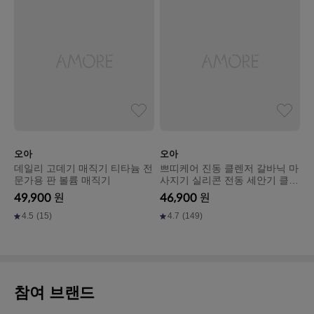
오아
오아
데일리 고데기 매직기 티타늄 전
쁘띠케어 진동 클렌저 갈바닉 마
문가용 판 볼륨 매직기
사지기 실리콘 전동 세안기 클렌
징기계
49,900
원
46,900
원
4.5
(15)
4.7
(149)
참여 브랜드