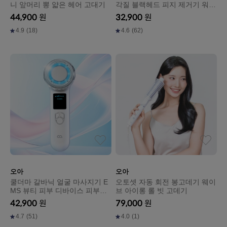
니 앞머리 뽕 얇은 헤어 고대기
각질 블랙헤드 피지 제거기 워터
삭피기 스킨스크러버
44,900
원
32,900
원
4.9
(18)
4.6
(62)
오아
오아
쿨더마 갈바닉 얼굴 마사지기 E
오토셋 자동 회전 봉고데기 웨이
MS 뷰티 피부 디바이스 피부관
브 아이롱 롤 빗 고데기
리기 홈케어 기기
42,900
원
79,000
원
4.7
(51)
4.0
(1)