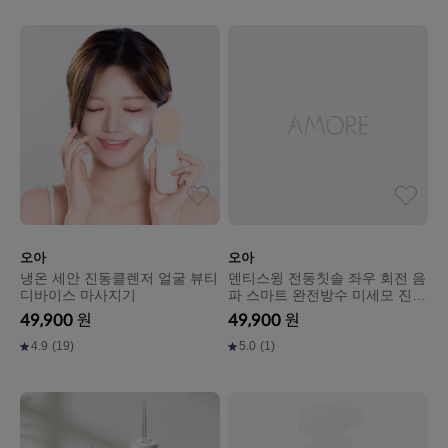
오아
오아
냉온 세안 진동클렌저 얼굴 뷰티
덴티스윙 전동칫솔 좌우 회전 음
디바이스 마사지기
파 스마트 완전방수 미세모 진동
칫솔
49,900
원
49,900
원
4.9
(19)
5.0
(1)