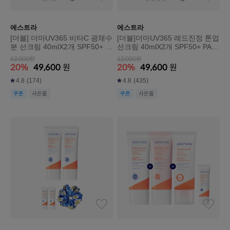
에스트라
에스트라
[더블] 더마UV365 비타C 광채수
[더블]더마UV365 레드진정 톤업
분 선크림 40mlX2개 SPF50+ P
선크림 40mlX2개 SPF50+ PA++
A++++(본품 1개 용량 추가 증
++(본품1개 용량 추가 증정)
62,000원
62,000원
정)
20%
49,600
원
20%
49,600
원
4.8
(174)
4.8
(435)
쿠폰
사은품
쿠폰
사은품