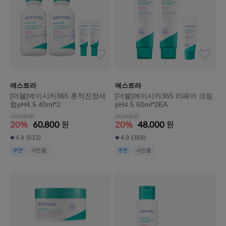
에스트라
에스트라
[더블]에이시카365 흔적진정세
[더블]에이시카365 리페어 크림
럼pH4.5 40ml*2
pH4.5 60ml*2EA
76,000원
60,000원
20%
60,800
원
20%
48,000
원
4.9
(513)
4.9
(368)
쿠폰
사은품
쿠폰
사은품