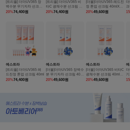
[트리플] 더마UV365 장
[트리플] 더마UV365 비
[더블]더마UV365 레드진
더
벽수분 무기자차 선크림
타C 광채수분 선크림 40
정 톤업 선크림 40mlX2
크
40ml
ml
개 SPF50+ PA++++(본
비
20%
74,400
원
20%
74,400
원
20%
49,600
원
1
품1개 용량 추가 증정)
SP
40
에스트라
에스트라
에스트라
에
[트리플] 더마UV365 레
[더블]더마UV365 장벽수
[더블] 더마UV365 비타C
더
드진정 톤업 선크림 40ml
분 무기자차 선크림 40ml
광채수분 선크림 40mlX2
기
X2개 SPF50+ PA++++
개 SPF50+ PA++++(본
PA
20%
74,400
원
20%
49,600
원
20%
49,600
원
1
(본품1개 용량 추가 증정)
품 1개 용량 추가 증정)