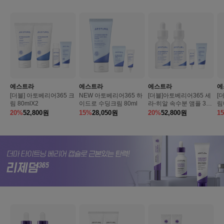
에스트라
에스트라
에스트라
에
[더블] 아토베리어365 크
NEW 아토베리어365 하
[더블]아토베리어365 세
[
림 80mlX2
이드로 수딩크림 80ml
라-히알 속수분 앰플 30
림
ml*2개
20%
52,800
원
15%
28,050
원
20%
52,800
원
1