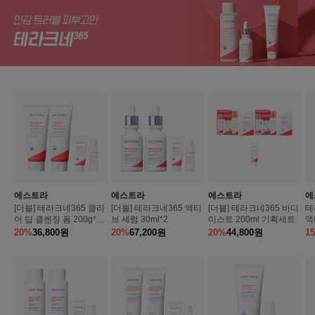
에스트라
에스트라
에스트라
에
[더블] 테라크네365 클리
[더블] 테라크네365 액티
[더블] 테라크네365 바디
테
어 딥 클렌징 폼 200g*2E
브 세럼 30ml*2
미스트 200ml 기획세트
액
A
20%
36,800
원
20%
67,200
원
20%
44,800
원
1