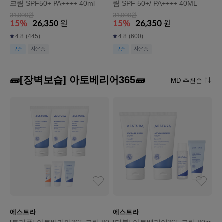
크림 SPF50+ PA++++ 40ml
림 SPF 50+/ PA++++ 40ML
31,000원
31,000원
15%
26,350
원
15%
26,350
원
4.8
(445)
4.8
(600)
쿠폰
사은품
쿠폰
사은품
🧱[장벽보습] 아토베리어365🧱
MD 추천순
에스트라
에스트라
[트리플] 아토베리어365 크림 80
[더블] 아토베리어365 크림 80m