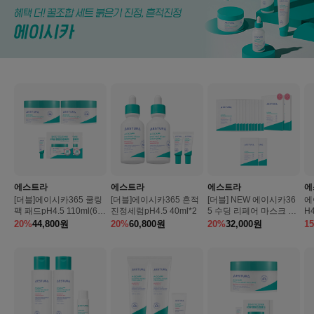
에스트라
에스트라
에스트라
에
[더블]에이시카365 쿨링
[더블]에이시카365 흔적
[더블] NEW 에이시카36
에
팩 패드pH4.5 110ml(60
진정세럼pH4.5 40ml*2
5 수딩 리페어 마스크 pH
H4
매)*2EA
4.5 5매_125ml X2개
20%
44,800
원
20%
60,800
원
20%
32,000
원
1