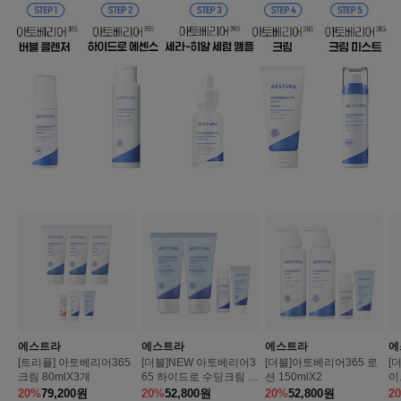
에스트라
에스트라
에스트라
에
[트리플] 아토베리어365
[더블]NEW 아토베리어3
[더블]아토베리어365 로
[
크림 80mlX3개
65 하이드로 수딩크림 8
션 150mlX2
이
0ml*2개
A
20%
79,200
원
20%
52,800
원
20%
52,800
원
2