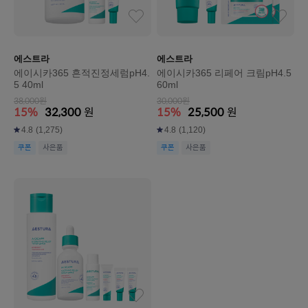
에스트라
에스트라
에이시카365 흔적진정세럼pH4.
에이시카365 리페어 크림pH4.5
5 40ml
60ml
38,000원
30,000원
15%
32,300
원
15%
25,500
원
4.8
(1,275)
4.8
(1,120)
쿠폰
사은품
쿠폰
사은품