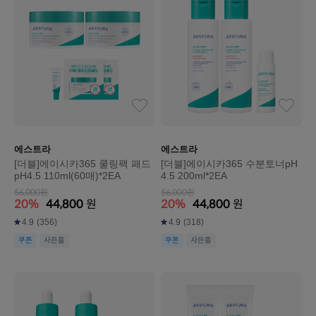
에스트라
에스트라
[더블]에이시카365 쿨링팩 패드
[더블]에이시카365 수분토너pH
pH4.5 110ml(60매)*2EA
4.5 200ml*2EA
56,000원
56,000원
20%
44,800
원
20%
44,800
원
4.9
(356)
4.9
(318)
쿠폰
사은품
쿠폰
사은품