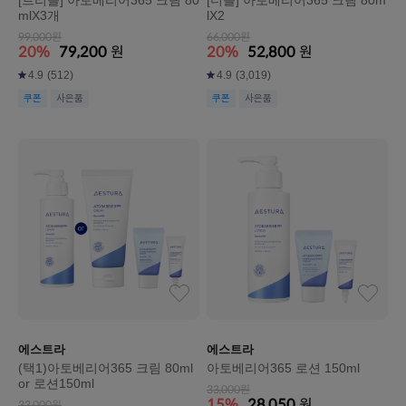
mlX3개
lX2
99,000원
66,000원
20%
79,200
원
20%
52,800
원
4.9
(512)
4.9
(3,019)
쿠폰
사은품
쿠폰
사은품
에스트라
에스트라
(택1)아토베리어365 크림 80ml
아토베리어365 로션 150ml
or 로션150ml
33,000원
15%
28,050
원
33,000원