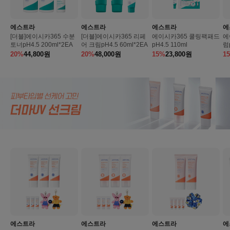
에스트라
에스트라
에스트라
에
[더블]에이시카365 수분
[더블]에이시카365 리페
에이시카365 쿨링팩패드
에
토너pH4.5 200ml*2EA
어 크림pH4.5 60ml*2EA
pH4.5 110ml
럼p
20%
44,800
원
20%
48,000
원
15%
23,800
원
1
에스트라
에스트라
에스트라
에