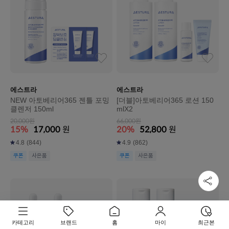
에스트라
에스트라
NEW 아토베리어365 젠틀 포밍
[더블]아토베리어365 로션 150
클렌저 150ml
mlX2
20,000원
66,000원
15%
17,000
원
20%
52,800
원
4.8
(844)
4.9
(862)
쿠폰
사은품
쿠폰
사은품
카테고리
브랜드
홈
마이
최근본