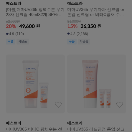
에스트라
에스트라
[더블]더마UV365 장벽수분 무기
더마UV365 무기자차 선크림 or
자차 선크림 40mlX2개 SPF50+
톤업 선크림 or 비타C광채 수분
PA++++(본품1개 용량 추가 증
선크림 SPF 50+/ PA++++(택1)
62,000원
31,000원
정)
40ml
20%
49,600
원
15%
26,350
원
4.9
(719)
4.8
(2,186)
쿠폰
사은품
쿠폰
사은품
에스트라
에스트라
더마UV365 비타C 광채수분 선
더마UV365 레드진정 톤업 선크