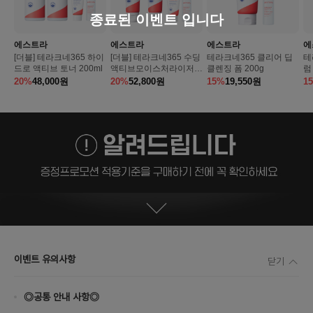
종료된 이벤트 입니다
에스트라
에스트라
에스트라
에
[더블] 테라크네365 하이
[더블] 테라크네365 수딩
테라크네365 클리어 딥
테
드로 액티브 토너 200ml
액티브모이스처라이저6
클렌징 폼 200g
럼 
0ml
20%
48,000
원
20%
52,800
원
15%
19,550
원
1
이벤트 유의사항
닫기
◎공통 안내 사항◎