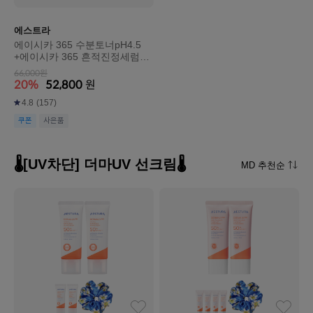
에스트라
에이시카 365 수분토너pH4.5
+에이시카 365 흔적진정세럼pH
4.5
66,000원
20%
52,800
원
4.8
(157)
쿠폰
사은품
🌡️[UV차단] 더마UV 선크림🌡️
MD 추천순