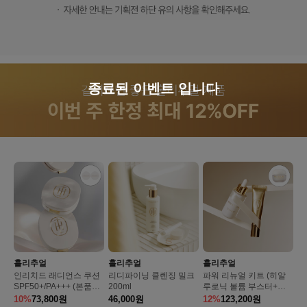
종료된 이벤트 입니다
홀리추얼
홀리추얼
홀리추얼
인리치드 래디언스 쿠션
리디파이닝 클렌징 밀크
파워 리뉴얼 키트 (히알
SPF50+/PA+++ (본품13
200ml
루로닉 볼륨 부스터+링
g + 리필13g)
클 리설페이싱 코렉터)
10%
73,800
원
46,000
원
12%
123,200
원