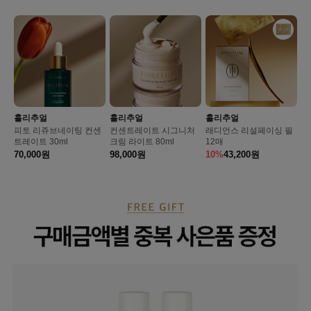
홀리추얼
홀리추얼
홀리추얼
피토 리쥬브네이팅 컨센
컨센트레이트 시그니처
래디언스 리설페이싱 필
트레이트 30ml
크림 라이트 80ml
12매
70,000
원
98,000
원
10%
43,200
원