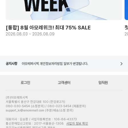
[통합] 8월 아모레위크! 최대 75% SALE
2026.08.03 ~ 2026.08.09
2
아모레퍼시픽 개인정보처리방침 일부가 변경됩니다.
네이버페이 8월 은행/증권사 시스템 점검 일정 안내
[주말특가] 중복 기념 구매 추첨 이벤트 당첨자 발표
공지사항
아모레퍼시픽 개인정보처리방침 일부가 변경됩니다.
네이버페이 8월 은행/증권사 시스템 점검 일정 안내
로그인
고객센터
임직원
(주)아모레퍼시픽
서울특별시 용산구 한강대로 100 (한강로2가)
080-030-5454 (쇼핑문의) / 080-023-5454 (제품문의)
support_kr@amoremall.com (주문/배송/쇼핑 문의)
대표이사 : 김승환 / 사업자등록번호 : 106-86-43373
통신판매업신고번호 : 2017-서울용산-1308
사업자 정보 확인
건강기능식품판매업 영업신고증 제8호