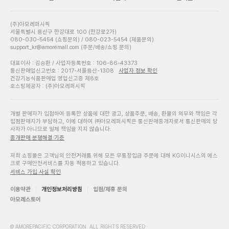
(주)아모레퍼시픽
서울특별시 용산구 한강대로 100 (한강로2가)
080-030-5454 (쇼핑문의) / 080-023-5454 (제품문의)
support_kr@amoremall.com (주문/배송/쇼핑 문의)
대표이사 : 김승환 / 사업자등록번호 : 106-86-43373
통신판매업신고번호 : 2017-서울용산-1308
사업자 정보 확인
건강기능식품판매업 영업신고증 제8호
호스팅제공자 : (주)아모레퍼시픽
개별 판매자가 입점하여 등록한 상품에 대한 광고, 상품주문, 배송, 환불의 의무와 책임은 각
입점판매자가 부담하고, 이에 대하여 ㈜아모레퍼시픽은 통신판매중개자로서 통신판매의 당
사자가 아니므로 일체 책임을 지지 않습니다.
중개판매 분쟁해결 기준
저희 쇼핑몰은 고객님의 안전거래를 위해 모든 무통장입금 주문에 대해 KG이니시스의 에스
크로 구매안전서비스를 자동 적용하고 있습니다.
서비스 가입 사실 확인
이용약관
개인정보처리방침
입점/제휴 문의
아모레스토어
© AMOREPACIFIC CORPORATION. ALL RIGHTS RESERVED