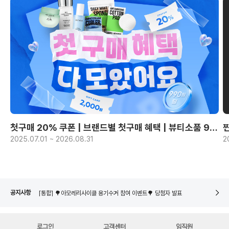
첫구매 20% 쿠폰 | 브랜드별 첫구매 혜택 | 뷰티소품 990원~
2025.07.01 ~ 2026.08.31
2
[통합] 🌳아모레리사이클 용기수거 참여 이벤트🌳 당첨자 발표
8/14 택배없는날 배송 안내
네이버페이 8월 은행/증권사 시스템 점검 일정 안내
공지사항
[통합] 🌳아모레리사이클 용기수거 참여 이벤트🌳 당첨자 발표
8/14 택배없는날 배송 안내
로그인
고객센터
임직원