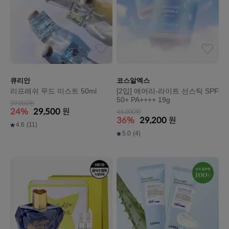
큐리안
코스알엑스
리프레쉬 무드 미스트 50ml
[2입] 에어리-라이트 선스틱 SPF
50+ PA++++ 19g
39,000원
24%
29,500
원
46,000원
36%
29,200
원
4.6
(11)
5.0
(4)