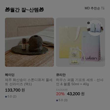
MD 추천순
🎁월간 잘~산템🎁
헤이딘
큐리안
제주 화산송이 스톤디퓨저 풀세
하우스 퍼퓸 기프트 세트 - 선샤
트 선라이즈 (택1)
인 & 블룸 50ml + 40g
133,700
원
54,000원
20%
43,200
원
5.0
(2)
5.0
(3)