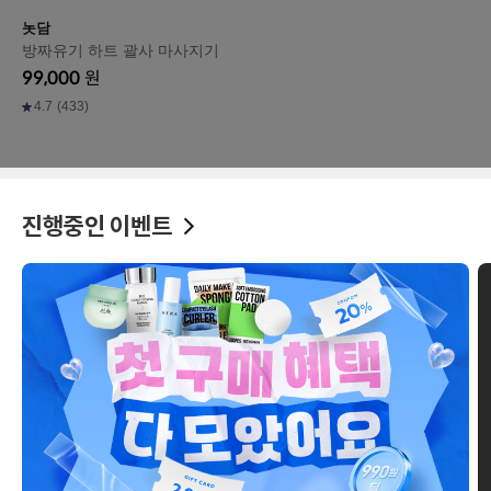
놋담
방짜유기 하트 괄사 마사지기
99,000
원
4.7
(433)
진행중인 이벤트