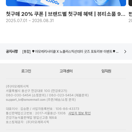
첫구매 20% 쿠폰 | 브랜드별 첫구매 혜택 | 뷰티소품 990원~
2025.07.01 ~ 2026.08.31
2
[통합] 🌳아모레리사이클 X 노플라스틱선데이 굿즈 포토리뷰 이벤트🌳 당첨자 발표
네이버페이 8월 은행/증권사 시스템 점검 일정 안내
[통합] 🌳아모레리사이클 용기수거 참여 이벤트🌳 당첨자 발표
공지사항
[통합] 🌳아모레리사이클 X 노플라스틱선데이 굿즈 포토리뷰 이벤트🌳 당첨자 발표
네이버페이 8월 은행/증권사 시스템 점검 일정 안내
로그인
고객센터
임직원
(주)아모레퍼시픽
서울특별시 용산구 한강대로 100 (한강로2가)
080-030-5454 (쇼핑문의) / 080-023-5454 (제품문의)
support_kr@amoremall.com (주문/배송/쇼핑 문의)
대표이사 : 김승환 / 사업자등록번호 : 106-86-43373
통신판매업신고번호 : 2017-서울용산-1308
사업자 정보 확인
건강기능식품판매업 영업신고증 제8호
호스팅제공자 : (주)아모레퍼시픽