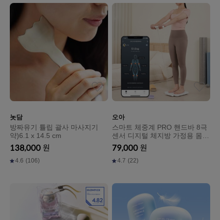
놋담
오아
방짜유기 튤립 괄사 마사지기
스마트 체중계 PRO 핸드바 8극
약)6.1 x 14.5 cm
센서 디지털 체지방 가정용 몸무
게 측정기
138,000
원
79,000
원
4.6
(106)
4.7
(22)