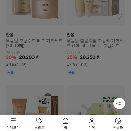
한율
한율
부들밤 모공수축 패드 기획세트
부들밤 깔끔각질 모공팩 기획세
(60+10매)
트 (100ml + 15ml + 모공패드 2
매입 (2EA))
29,000원
27,000원
30%
20,300
원
25%
20,250
원
4.8
(3,185)
4.8
(1,413)
쿠폰
쿠폰
카테고리
브랜드
홈
마이
최근본