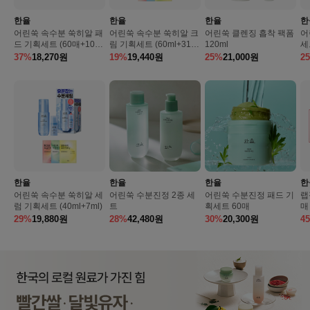
한율
한율
한율
한
어린쑥 속수분 쑥히알 패
어린쑥 속수분 쑥히알 크
어린쑥 클렌징 흡착 팩폼
어
드 기획세트 (60매+10
림 기획세트 (60ml+31m
120ml
세트
매)
l)
37%
18,270
원
19%
19,440
원
25%
21,000
원
2
한율
한율
한율
한
어린쑥 속수분 쑥히알 세
어린쑥 수분진정 2종 세
어린쑥 수분진정 패드 기
랩
럼 기획세트 (40ml+7ml)
트
획세트 60매
매
29%
19,880
원
28%
42,480
원
30%
20,300
원
4