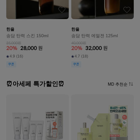
한율
한율
송담 탄력 스킨 150ml
송담 탄력 에멀젼 125ml
35,000원
40,000원
20%
28,000
원
20%
32,000
원
4.9
(16)
4.7
(18)
쿠폰
쿠폰
⏰아세페 특가할인⏰
MD 추천순