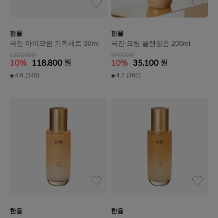
한율
한율
극진 아이크림 기획세트 30ml
극진 크림 클렌징폼 200ml
132,000원
39,000원
10%
118,800
원
10%
35,100
원
4.8
(340)
4.7
(365)
한율
한율