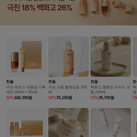
한율
한율
한율
한
극진 에센스 대용량 기획
극진 크림 클렌징폼 200
백화고 클렌징 마사지 크
백
세트 (60ml + 35ml)
ml
림 200ml
앰
10%
168,300
원
10%
35,100
원
15%
35,700
원
1