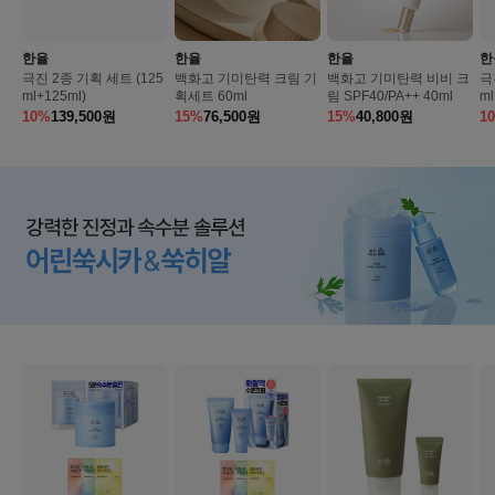
한율
한율
한율
한
극진 2종 기획 세트 (125
백화고 기미탄력 크림 기
백화고 기미탄력 비비 크
극
ml+125ml)
획세트 60ml
림 SPF40/PA++ 40ml
ml
10%
139,500
원
15%
76,500
원
15%
40,800
원
1