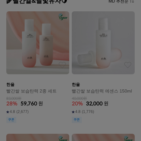
🌾빨간쌀&달빛유자🍋
MD 추천순
한율
한율
빨간쌀 보습탄력 2종 세트
빨간쌀 보습탄력 에센스 150ml
83,000원
40,000원
28%
59,760
원
20%
32,000
원
4.8
(2,677)
4.8
(1,776)
쿠폰
쿠폰