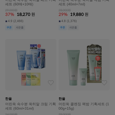
세트 (60매+10매)
세트 (40ml+7ml)
29,000원
28,000원
37%
18,270
원
29%
19,880
원
4.9
(2,466)
4.8
(1,376)
쿠폰
사은품
쿠폰
사은품
한율
한율
어린쑥 속수분 쑥히알 크림 기획
어린쑥 클렌징 팩밤 기획세트 (1
세트 (60ml+31ml)
00g+15g)
24,000원
29,000원