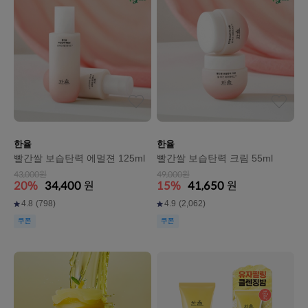
한율
한율
빨간쌀 보습탄력 에멀젼 125ml
빨간쌀 보습탄력 크림 55ml
43,000원
49,000원
20%
34,400
원
15%
41,650
원
4.8
(798)
4.9
(2,062)
쿠폰
쿠폰