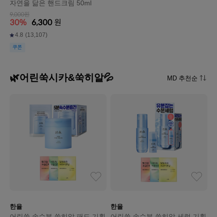
자연을 닮은 핸드크림 50ml
9,000원
30%
6,300
원
4.8
(13,107)
쿠폰
🌿어린쑥시카&쑥히알💦
MD 추천순
한율
한율
어린쑥 속수분 쑥히알 패드 기획
어린쑥 속수분 쑥히알 세럼 기획