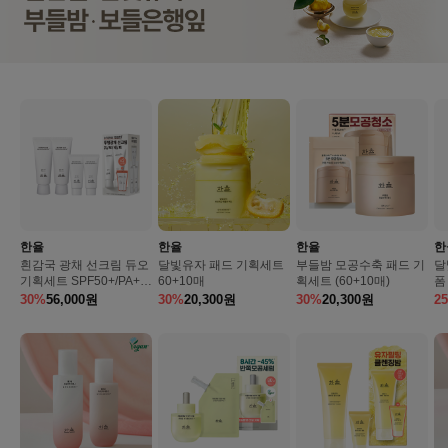
한율
한율
한율
한
흰감국 광채 선크림 듀오
달빛유자 패드 기획세트
부들밤 모공수축 패드 기
달
기획세트 SPF50+/PA++
60+10매
획세트 (60+10매)
폼
++ (70ml + 70ml)
ml
30%
56,000
원
30%
20,300
원
30%
20,300
원
2