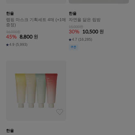
한율
한율
랩핑 마스크 기획세트 4매 (+1매
자연을 닮은 립밤
증정)
15,000원
30%
10,500
원
16,000원
45%
8,800
원
4.7
(16,285)
4.9
(5,993)
쿠폰
한율