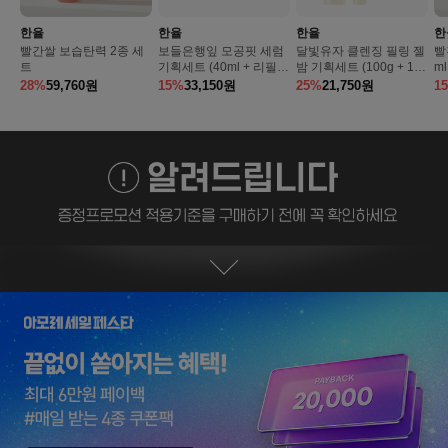
한율
한율
한율
한
빨간쌀 보습탄력 2종 세
보들은행잎 모공핏 세럼
달빛유자 클렌징 필링 젤
빨
트
기획세트 (40ml + 리필 4
밤 기획세트 (100g + 15
ml
0ml)
g)
28%
59,760
원
15%
33,150
원
25%
21,750
원
1