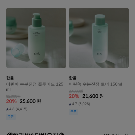
한율
한율
어린쑥 수분진정 플루이드 125
어린쑥 수분진정 토너 150ml
ml
27,000원
20%
21,600
원
32,000원
20%
25,600
원
4.7
(5,026)
4.8
(4,415)
쿠폰
쿠폰