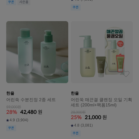
쿠폰
사은품
쿠폰
한율
한율
어린쑥 수분진정 2종 세트
어린쑥 매끈결 클렌징 오일 기획
세트 (200ml+팩폼15ml)
59,000원
28%
42,480
원
28,000원
25%
21,000
원
4.9
(3,904)
4.8
(3,081)
쿠폰
쿠폰