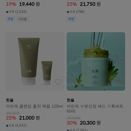
19%
19,440
원
25%
21,750
원
4.8
(1,526)
4.8
(798)
쿠폰
사은품
쿠폰
한율
한율
어린쑥 클렌징 흡착 팩폼 120ml
어린쑥 수분진정 패드 기획세트
60매
28,000원
25%
21,000
원
29,000원
30%
20,300
원
4.8
(4,542)
4.9
(7,561)