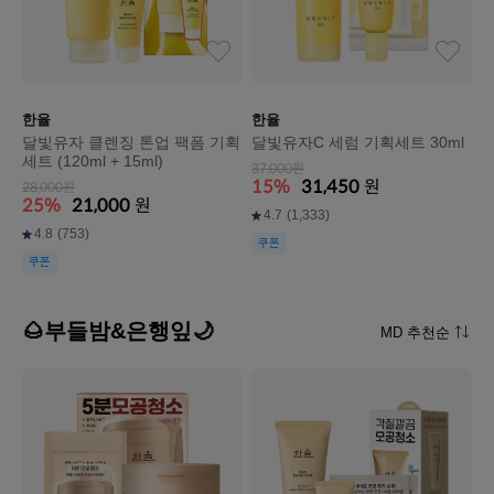
한율
한율
달빛유자 클렌징 톤업 팩폼 기획
달빛유자C 세럼 기획세트 30ml
세트 (120ml + 15ml)
37,000원
15%
31,450
원
28,000원
25%
21,000
원
4.7
(1,333)
4.8
(753)
쿠폰
쿠폰
🌰부들밤&은행잎🌙
MD 추천순