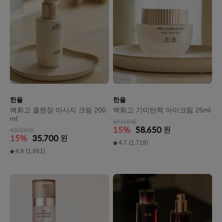
한율
한율
백화고 클렌징 마사지 크림 200
백화고 기미탄력 아이크림 25ml
ml
69,000원
15%
58,650
원
42,000원
15%
35,700
원
4.7
(1,719)
4.8
(1,661)