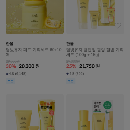
한율
한율
달빛유자 패드 기획세트 60+10
달빛유자 클렌징 필링 젤밤 기획
매
세트 (100g + 15g)
29,000원
29,000원
30%
20,300
원
25%
21,750
원
4.8
(6,148)
4.8
(392)
쿠폰
쿠폰