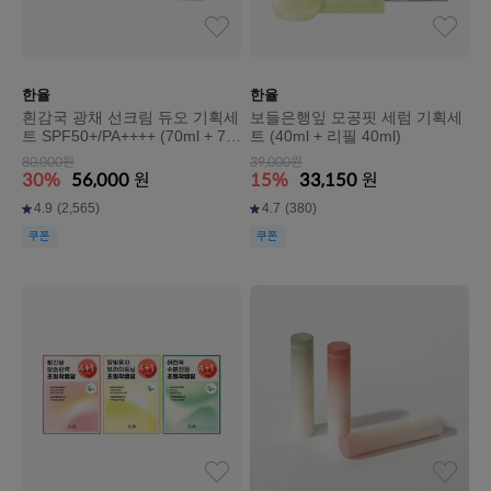
한율
한율
흰감국 광채 선크림 듀오 기획세
보들은행잎 모공핏 세럼 기획세
트 SPF50+/PA++++ (70ml + 70
트 (40ml + 리필 40ml)
ml)
80,000원
39,000원
30%
56,000
원
15%
33,150
원
4.9
(2,565)
4.7
(380)
쿠폰
쿠폰