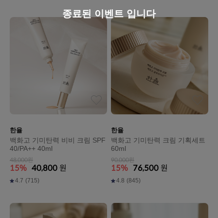
종료된 이벤트 입니다
한율
한율
백화고 기미탄력 비비 크림 SPF
백화고 기미탄력 크림 기획세트
40/PA++ 40ml
60ml
48,000원
90,000원
15%
40,800
원
15%
76,500
원
4.7
(715)
4.8
(845)