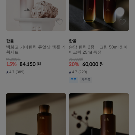
한율
한율
백화고 기미탄력 듀얼샷 앰플 기
송담 탄력 2종 + 크림 50ml & 아
획세트
이크림 25ml 증정
99,000원
75,000원
15%
84,150
원
20%
60,000
원
4.7
(389)
4.7
(229)
쿠폰
사은품