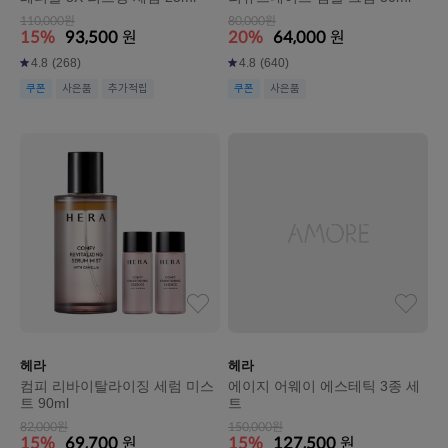
110,000원
80,000원
15%
93,500
원
20%
64,000
원
4.8
(268)
4.8
(640)
쿠폰
사은품
추가적립
쿠폰
사은품
헤라
헤라
컴피 리바이탈라이징 세럼 미스
에이지 어웨이 에스테틱 3종 세
트 90ml
트
82,000원
150,000원
15%
69,700
원
15%
127,500
원