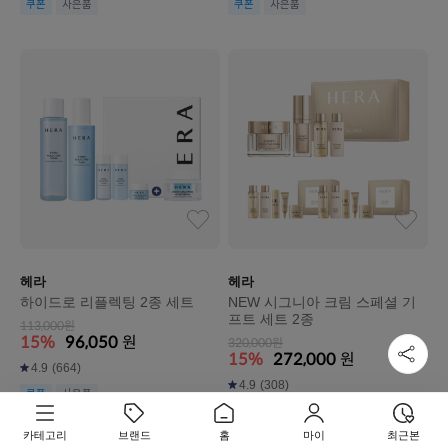
쿠폰
사은품
쿠폰
사은품
헤라
헤라
하이드로 리플렉팅 2종 세트
NEW 시그니아 크림 스페셜 기
프트 세트 2종
113,000원
15%
96,050
원
320,000원
15%
272,000
원
4.9
(664)
4.9
(308)
쿠폰
사은품
쿠폰
사은품
카테고리
브랜드
홈
마이
최근본