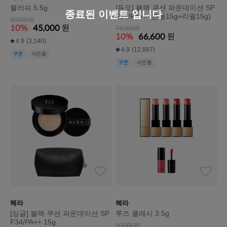
블러쉬 5.5g
[듀오] 블랙 쿠션 파운데이션 SP
종료된 이벤트 입니다
F34/PA++ (본품15g+리필15g)
50,000원
10%
45,000
원
74,000원
10%
66,600
원
4.9
(3,140)
4.9
(12,887)
쿠폰
사은품
쿠폰
사은품
헤라
헤라
[싱글] 블랙 쿠션 파운데이션 SP
루즈 클래시 3.5g
F34/PA++ 15g
50,000원