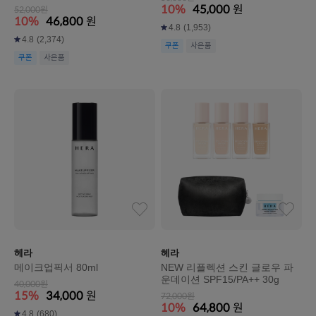
10%
45,000
원
52,000원
10%
46,800
원
4.8
(1,953)
4.8
(2,374)
쿠폰
사은품
쿠폰
사은품
헤라
헤라
메이크업픽서 80ml
NEW 리플렉션 스킨 글로우 파
운데이션 SPF15/PA++ 30g
40,000원
15%
34,000
원
72,000원
10%
64,800
원
4.8
(680)