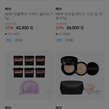
헤라
헤라
NEW 리플렉션 리퀴드 블러쉬 7.
NEW 센슈얼 틴티드 샤인 립 세
5g
럼 8.5g
47,000원
40,000원
10%
42,300
원
10%
36,000
원
4.8
(467)
4.7
(696)
쿠폰
사은품
쿠폰
사은품
헤라
헤라