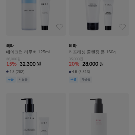
헤라
헤라
메이크업 리무버 125ml
리프레싱 클렌징 폼 160g
38,000원
35,000원
15%
32,300
원
20%
28,000
원
4.8
(282)
4.9
(3,813)
쿠폰
사은품
쿠폰
사은품