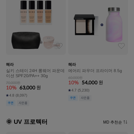
헤라
헤라
실키 스테이 24H 롱웨어 파운데
에어리 파우더 프라이머 8.5g
이션 SPF20/PA++ 30g
60,000원
10%
54,000
원
70,000원
10%
63,000
원
4.7
(5,230)
4.8
(8,097)
쿠폰
사은품
쿠폰
사은품
🌞 UV 프로텍터
MD 추천순