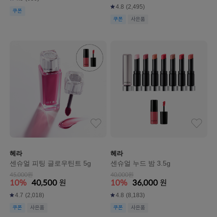
4.8
(2,495)
쿠폰
쿠폰
사은품
헤라
헤라
센슈얼 피팅 글로우틴트 5g
센슈얼 누드 밤 3.5g
45,000원
40,000원
10%
40,500
원
10%
36,000
원
4.7
(2,018)
4.8
(8,183)
쿠폰
사은품
쿠폰
사은품