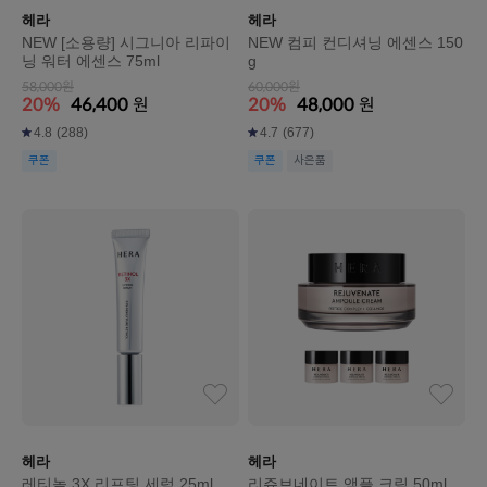
헤라
헤라
NEW [소용량] 시그니아 리파이
NEW 컴피 컨디셔닝 에센스 150
닝 워터 에센스 75ml
g
58,000원
60,000원
20%
46,400
원
20%
48,000
원
4.8
(288)
4.7
(677)
쿠폰
쿠폰
사은품
헤라
헤라
레티놀 3X 리프팅 세럼 25ml
리쥬브네이트 앰플 크림 50ml