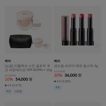
헤라
헤라
[싱글] 리플렉션 스킨 글로우 쿠
센슈얼 파우더 매트 립스틱 3g
션 파운데이션 SPF40/PA++ 15g
45,000원
20%
36,000
원
60,000원
10%
54,000
원
4.8
(3,385)
4.8
(5,074)
쿠폰
쿠폰
사은품