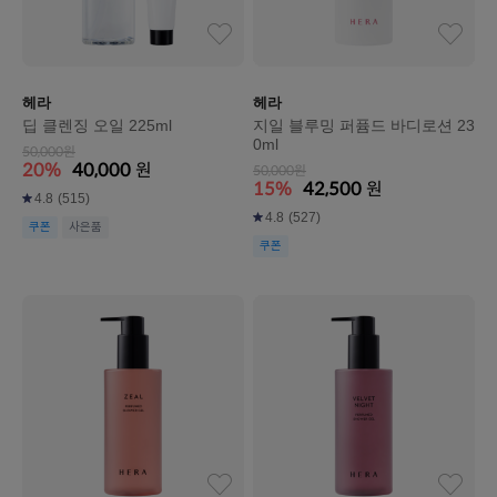
헤라
헤라
딥 클렌징 오일 225ml
지일 블루밍 퍼퓸드 바디로션 23
0ml
50,000원
20%
40,000
원
50,000원
15%
42,500
원
4.8
(515)
4.8
(527)
쿠폰
사은품
쿠폰