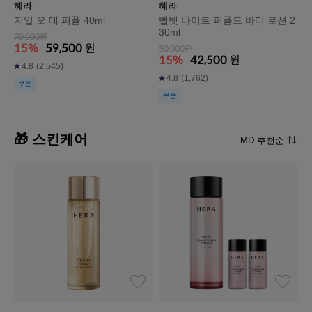
헤라
헤라
지일 오 데 퍼퓸 40ml
벨벳 나이트 퍼퓸드 바디 로션 2
30ml
70,000원
15%
59,500
원
50,000원
15%
42,500
원
4.8
(2,545)
4.8
(1,762)
쿠폰
쿠폰
🎁 스킨케어
MD 추천순