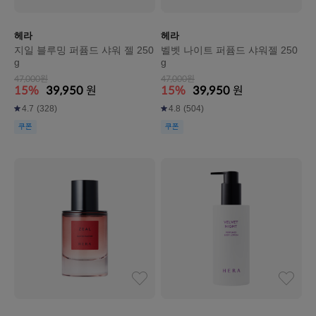
헤라
헤라
지일 블루밍 퍼퓸드 샤워 젤 250
벨벳 나이트 퍼퓸드 샤워젤 250
g
g
47,000원
47,000원
15%
39,950
원
15%
39,950
원
4.7
(328)
4.8
(504)
쿠폰
쿠폰