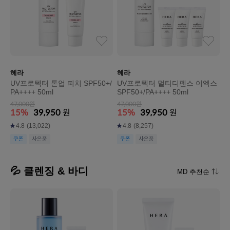
헤라
헤라
UV프로텍터 톤업 피치 SPF50+/
UV프로텍터 멀티디펜스 이엑스
PA++++ 50ml
SPF50+/PA++++ 50ml
47,000원
47,000원
15%
39,950
원
15%
39,950
원
4.8
(13,022)
4.8
(8,257)
쿠폰
사은품
쿠폰
사은품
💦 클렌징 & 바디
MD 추천순