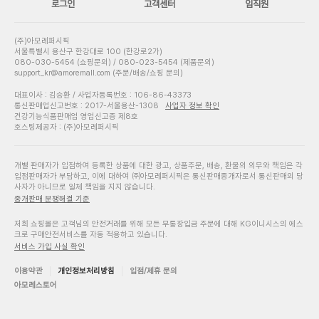
로그인
고객센터
임직원
(주)아모레퍼시픽
서울특별시 용산구 한강대로 100 (한강로2가)
080-030-5454 (쇼핑문의) / 080-023-5454 (제품문의)
support_kr@amoremall.com (주문/배송/쇼핑 문의)
대표이사 : 김승환 / 사업자등록번호 : 106-86-43373
통신판매업신고번호 : 2017-서울용산-1308
사업자 정보 확인
건강기능식품판매업 영업신고증 제8호
호스팅제공자 : (주)아모레퍼시픽
개별 판매자가 입점하여 등록한 상품에 대한 광고, 상품주문, 배송, 환불의 의무와 책임은 각
입점판매자가 부담하고, 이에 대하여 ㈜아모레퍼시픽은 통신판매중개자로서 통신판매의 당
사자가 아니므로 일체 책임을 지지 않습니다.
중개판매 분쟁해결 기준
저희 쇼핑몰은 고객님의 안전거래를 위해 모든 무통장입금 주문에 대해 KG이니시스의 에스
크로 구매안전서비스를 자동 적용하고 있습니다.
서비스 가입 사실 확인
이용약관
개인정보처리방침
입점/제휴 문의
아모레스토어