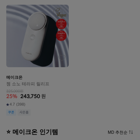
메이크온
젬 소노 테라피 릴리프
325,000원
25%
243,750
원
4.7
(398)
쿠폰
사은품
⭐ 메이크온 인기템
MD 추천순