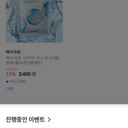
메이크온
메이크온 시너지 마스크 (수분/
광채/콜라겐 3종택1)
4,000원
15%
3,400
원
4.9
(1,208)
쿠폰
진행중인 이벤트