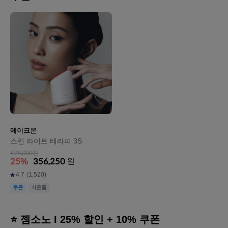
메이크온
스킨 라이트 테라피 3S
475,000원
25%
356,250
원
4.7
(1,520)
쿠폰
사은품
⭐ 젬소노 I 25% 할인 + 10% 쿠폰