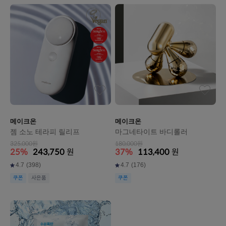
메이크온
메이크온
젬 소노 테라피 릴리프
마그네타이트 바디롤러
325,000원
180,000원
25%
243,750
원
37%
113,400
원
4.7
(398)
4.7
(176)
쿠폰
사은품
쿠폰