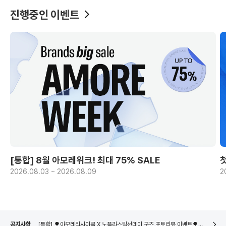
진행중인 이벤트
[통합] 8월 아모레위크! 최대 75% SALE
2026.08.03 ~ 2026.08.09
2
[통합] 🌳아모레리사이클 X 노플라스틱선데이 굿즈 포토리뷰 이벤트🌳 당첨자 발표
네이버페이 8월 은행/증권사 시스템 점검 일정 안내
[통합] 🌳아모레리사이클 용기수거 참여 이벤트🌳 당첨자 발표
[통합] 🌳아모레리사이클 X 노플라스틱선데이 굿즈 포토리뷰 이벤트🌳 당첨자 발표
공지사항