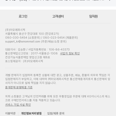
네이버페이 8월 은행/증권사 시스템 점검 일정 안내
로그인
고객센터
임직원
(주)아모레퍼시픽
서울특별시 용산구 한강대로 100 (한강로2가)
080-030-5454 (쇼핑문의) / 080-023-5454 (제품문의)
support_kr@amoremall.com (주문/배송/쇼핑 문의)
대표이사 : 김승환 / 사업자등록번호 : 106-86-43373
통신판매업신고번호 : 2017-서울용산-1308
사업자 정보 확인
건강기능식품판매업 영업신고증 제8호
호스팅제공자 : (주)아모레퍼시픽
개별 판매자가 입점하여 등록한 상품에 대한 광고, 상품주문, 배송, 환불의 의무와 책임은 각
입점판매자가 부담하고, 이에 대하여 ㈜아모레퍼시픽은 통신판매중개자로서 통신판매의 당
사자가 아니므로 일체 책임을 지지 않습니다.
중개판매 분쟁해결 기준
저희 쇼핑몰은 고객님의 안전거래를 위해 모든 무통장입금 주문에 대해 KG이니시스의 에스
크로 구매안전서비스를 자동 적용하고 있습니다.
서비스 가입 사실 확인
이용약관
개인정보처리방침
입점/제휴 문의