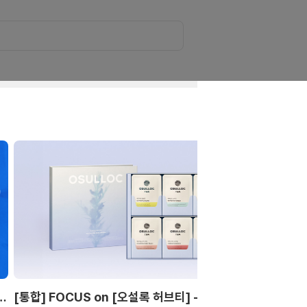
랜드별 첫구매 혜택 | 뷰티소품 990원~
[통합] FOCUS on [오설록 허브티] - 일상의 편안함을 전하는 무카페인
[마몽드