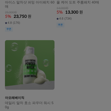
아이스 말차샷 퍼밍 아이패치 60
올 케어 도트 주름패치 40매
매
14,000원
5%
13,300
원
25,000원
5%
23,750
원
4.6
(734)
4.8
(176)
쿠폰
쿠폰
아모레베이직
데일리 말차 효소 파우더 워시 5
0g