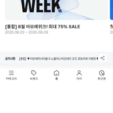
[통합] 8월 아모레위크! 최대 75% SALE
2026.08.03 ~ 2026.08.09
2
[통합] 🌳아모레리사이클 X 노플라스틱선데이 굿즈 포토리뷰 이벤트🌳 당첨자 발표
네이버페이 8월 은행/증권사 시스템 점검 일정 안내
[통합] 🌳아모레리사이클 용기수거 참여 이벤트🌳 당첨자 발표
공지사항
[통합] 🌳아모레리사이클 X 노플라스틱선데이 굿즈 포토리뷰 이벤트🌳 당첨자 발표
네이버페이 8월 은행/증권사 시스템 점검 일정 안내
로그인
고객센터
임직원
카테고리
브랜드
홈
마이
최근본
(주)아모레퍼시픽
서울특별시 용산구 한강대로 100 (한강로2가)
080-030-5454 (쇼핑문의) / 080-023-5454 (제품문의)
support_kr@amoremall.com (주문/배송/쇼핑 문의)
대표이사 : 김승환 / 사업자등록번호 : 106-86-43373
통신판매업신고번호 : 2017-서울용산-1308
사업자 정보 확인