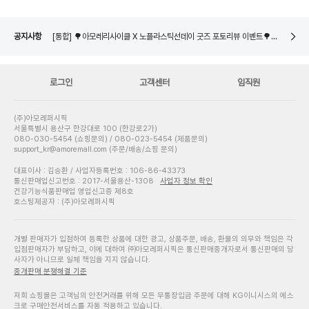
[통합] 🌳아모레리사이클 X 노플라스틱선데이 굿즈 포토리뷰 이벤트🌳 당첨자 발표
네이버페이 8월 은행/증권사 시스템 점검 일정 안내
[통합] 🌳아모레리사이클 용기수거 참여 이벤트🌳 당첨자 발표
공지사항
[통합] 🌳아모레리사이클 X 노플라스틱선데이 굿즈 포토리뷰 이벤트🌳 당첨자 발표
네이버페이 8월 은행/증권사 시스템 점검 일정 안내
로그인
고객센터
임직원
(주)아모레퍼시픽
서울특별시 용산구 한강대로 100 (한강로2가)
080-030-5454 (쇼핑문의) / 080-023-5454 (제품문의)
support_kr@amoremall.com (주문/배송/쇼핑 문의)
대표이사 : 김승환 / 사업자등록번호 : 106-86-43373
통신판매업신고번호 : 2017-서울용산-1308
사업자 정보 확인
건강기능식품판매업 영업신고증 제8호
호스팅제공자 : (주)아모레퍼시픽
개별 판매자가 입점하여 등록한 상품에 대한 광고, 상품주문, 배송, 환불의 의무와 책임은 각
입점판매자가 부담하고, 이에 대하여 ㈜아모레퍼시픽은 통신판매중개자로서 통신판매의 당
사자가 아니므로 일체 책임을 지지 않습니다.
중개판매 분쟁해결 기준
저희 쇼핑몰은 고객님의 안전거래를 위해 모든 무통장입금 주문에 대해 KG이니시스의 에스
크로 구매안전서비스를 자동 적용하고 있습니다.