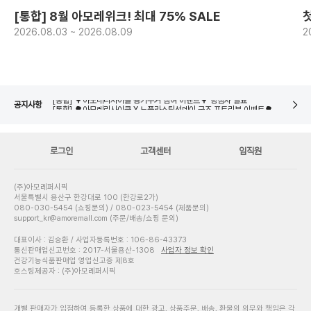
[통합] 8월 아모레위크! 최대 75% SALE
2026.08.03 ~ 2026.08.09
2
[통합] 🌳아모레리사이클 X 노플라스틱선데이 굿즈 포토리뷰 이벤트🌳 당첨자 발표
네이버페이 8월 은행/증권사 시스템 점검 일정 안내
[통합] 🌳아모레리사이클 용기수거 참여 이벤트🌳 당첨자 발표
공지사항
[통합] 🌳아모레리사이클 X 노플라스틱선데이 굿즈 포토리뷰 이벤트🌳 당첨자 발표
네이버페이 8월 은행/증권사 시스템 점검 일정 안내
로그인
고객센터
임직원
(주)아모레퍼시픽
서울특별시 용산구 한강대로 100 (한강로2가)
080-030-5454 (쇼핑문의) / 080-023-5454 (제품문의)
support_kr@amoremall.com (주문/배송/쇼핑 문의)
대표이사 : 김승환 / 사업자등록번호 : 106-86-43373
통신판매업신고번호 : 2017-서울용산-1308
사업자 정보 확인
건강기능식품판매업 영업신고증 제8호
호스팅제공자 : (주)아모레퍼시픽
개별 판매자가 입점하여 등록한 상품에 대한 광고, 상품주문, 배송, 환불의 의무와 책임은 각